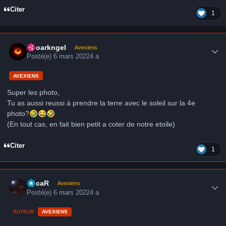
Citer
1
Author stats
Neoarkngel
Avexiens
Posté(e)
6 mars 2022
4 a
AVEXIENS
Super les photo,
Tu as aussi reussi à prendre la terre avec le soleil sur la 4e
photo?
🤣
😂
🤣
(En tout cas, en fait bien petit a coter de notre etoile)
Citer
1
Author stats
LucaR
Avexiens
Posté(e)
6 mars 2022
4 a
AUTEUR
AVEXIENS