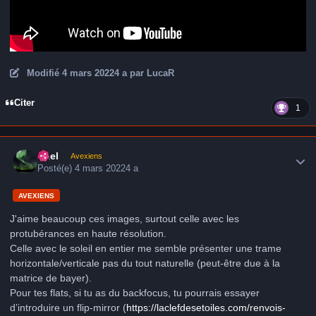
Modifié
4 mars 2022
4 a
par LucaR
Citer
1
Author stats
Axel
Avexiens
Posté(e)
4 mars 2022
4 a
AVEXIENS
J'aime beaucoup ces images, surtout celle avec les
protubérances en haute résolution.
Celle avec le soleil en entier me semble présenter une trame
horizontale/verticale pas du tout naturelle (peut-être due à la
matrice de bayer).
Pour tes flats, si tu as du backfocus, tu pourrais essayer
d’introduire un flip-mirror (
https://laclefdesetoiles.com/renvois-