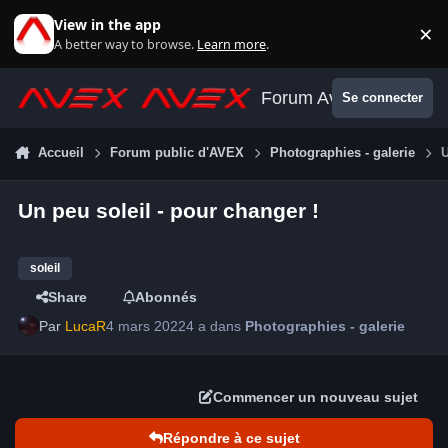
Aller au contenu
View in the app
×
Di
A better way to browse.
Learn more
.
Forum Avex
Se connecter
Accueil
Forum public d'AVEX
Photographies - galerie
U
Un peu soleil - pour changer !
soleil
Share
Abonnés
Par
LucaR
4 mars 2022
4 a
dans
Photographies - galerie
Commencer un nouveau sujet
Répondre à ce sujet