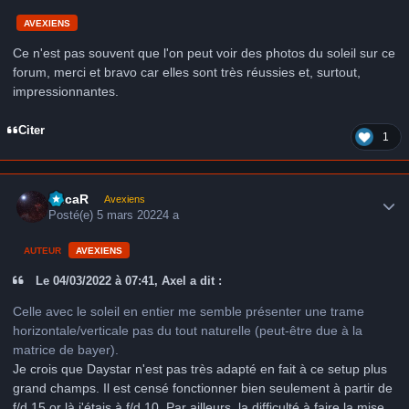
AVEXIENS
Ce n'est pas souvent que l'on peut voir des photos du soleil sur ce
forum, merci et bravo car elles sont très réussies et, surtout,
impressionnantes.
Citer
1
Author stats
LucaR
Avexiens
Posté(e)
5 mars 2022
4 a
AUTEUR
AVEXIENS
Le 04/03/2022 à 07:41, Axel a dit :
Celle avec le soleil en entier me semble présenter une trame
horizontale/verticale pas du tout naturelle (peut-être due à la
matrice de bayer).
Je crois que Daystar n'est pas très adapté en fait à ce setup plus
grand champs. Il est censé fonctionner bien seulement à partir de
f/d 15 or là j'étais à f/d 10. Par ailleurs, la difficulté à faire la mise