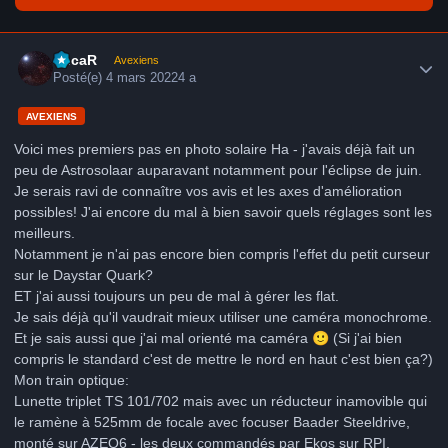
Author stats
LucaR
Avexiens
Posté(e)
4 mars 2022
4 a
AVEXIENS
Voici mes premiers pas en photo solaire Ha - j'avais déjà fait un
peu de Astrosolaar auparavant notamment pour l'éclipse de juin.
Je serais ravi de connaître vos avis et les axes d'amélioration
possibles! J'ai encore du mal à bien savoir quels réglages sont les
meilleurs.
Notamment je n'ai pas encore bien compris l'effet du petit curseur
sur le Daystar Quark?
ET j'ai aussi toujours un peu de mal à gérer les flat.
Je sais déjà qu'il vaudrait mieux utiliser une caméra monochrome.
Et je sais aussi que j'ai mal orienté ma caméra
🙂
(S
i j'ai bien
compris le standard c'est de mettre le nord en haut c'est bien ça?)
Mon train optique:
Lunette triplet TS 101/702 mais avec un réducteur inamovible qui
le ramène à 525mm de focale avec focuser Baader Steeldrive,
monté sur AZEQ6 - les deux commandés par Ekos sur RPI.