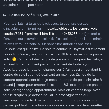
au point ne doit pas aider.
Le 04/03/2022 à 07:41, Axel a dit :
Pour tes flats, si tu as du backfocus, tu pourrais essayer
d’introduire un flip-mirror (
https://laclefdesetoiles.com/renvois-
coudes/6451-flipmirror-ii-bfm-ii-baader-2458055.html
) monté à
l'envers pour pouvoir basculer du filtre solaire (dans l'axe, miroir
relevé) vers une zone à 90° sans filtre (miroir et abaissé).
Le souci est qu'un filtre Ha solaire comme le Daystar est tellement
restrictif qu'on n'y voit pour ainsi dire RIEN si on ne pointe pas le
soleil
🙂
Ca me fait des temps de pose énormes pour les flats, et
au final ils ne marchent pas au traitement de toute façon...
Avec la grosse lunette en champs serré j'ai réussi en pointant le
centre du soleil et en défocalisant un max. Les tâches de la
caméra apparaissent bien, je mets un temps de pose similaire à
quand j'image pour amener l'histo aux 2/3, et ça ne pose pas de
souci de vignettage apparemment. Mais en champs large avec
tout le disque si je défocalise j'ai un gros vignettage qui
surcompense au traitement donc ça ne marche pas non plus... Je
pense qu'il faut que je fasse des sessions avec les deux lunettes