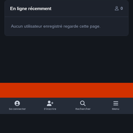
En ligne récemment
0
Aucun utilisateur enregistré regarde cette page.
Light Mode
Dark Mode
System Preference
f
a
Se connecter
S’inscrire
Rechercher
Menu
Nous contacter
Cookies
c
Tout droits réservés Avex 2026 // © Avex 2026
e
Powered by
Invision Community
b