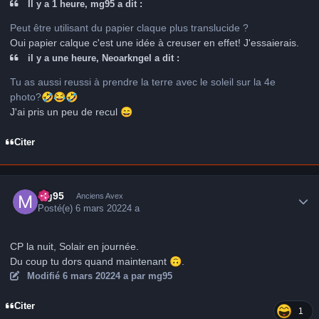
Il y a 1 heure, mg95 a dit :
Peut être utilisant du papier claque plus translucide ?
Oui papier calque c'est une idée à creuser en effet! J'essaierais.
il y a une heure, Neoarkngel a dit :
Tu as aussi reussi à prendre la terre avec le soleil sur la 4e
photo?
🤣
😂
🤣
J'ai pris un peu de recul
😄
Citer
Author stats
mg95
Anciens Avex
Posté(e)
6 mars 2022
4 a
CP la nuit, Solair en journée.
Du coup tu dors quand maintenant
🙃
.
Modifié
6 mars 2022
4 a
par mg95
Citer
1