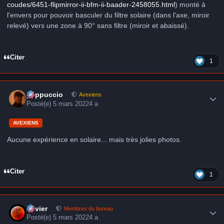
coudes/6451-flipmirror-ii-bfm-ii-baader-2458055.html
) monté à
l'envers pour pouvoir basculer du filtre solaire (dans l'axe, miroir
relevé) vers une zone à 90° sans filtre (miroir et abaissé).
Citer
1
Author stats
peppuccio
Avexiens
Posté(e)
5 mars 2022
4 a
AVEXIENS
Aucune expérience en solaire... mais très jolies photos.
Citer
1
Author stats
Xavier
Membres du bureau
Posté(e)
5 mars 2022
4 a