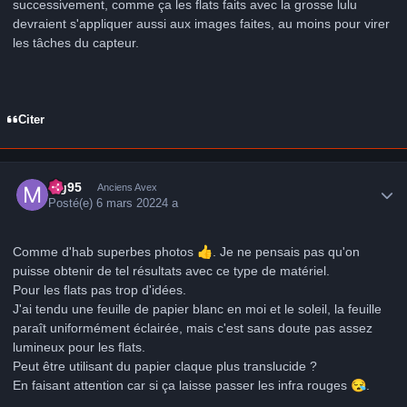
successivement, comme ça les flats faits avec la grosse lulu
devraient s'appliquer aussi aux images faites, au moins pour virer
les tâches du capteur.
Citer
Author stats
mg95
Anciens Avex
Posté(e)
6 mars 2022
4 a
Comme d'hab superbes photos
👍
. Je ne pensais pas qu'on
puisse obtenir de tel résultats avec ce type de matériel.
Pour les flats pas trop d'idées.
J'ai tendu une feuille de papier blanc en moi et le soleil, la feuille
paraît uniformément éclairée, mais c'est sans doute pas assez
lumineux pour les flats.
Peut être utilisant du papier claque plus translucide ?
En faisant attention car si ça laisse passer les infra rouges
😪
.