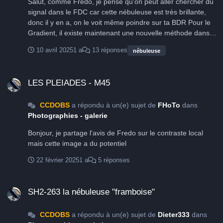
Salut, comme Frédo, je pense qu'on peut aller chercher du
signal dans le FDC car cette nébuleuse est très brillante,
donc il y en a, on le voit même poindre sur ta BDR Pour le
Gradient, il existe maintenant une nouvelle méthode dans
Pix https://pixinsight.com/mars/, basée sur des images
10 avril 2025
1 a
13 réponses
nébuleuse
réelles de référence qui servent à étalonner le FDC ; C'est
très efficace, quand la zone est couverte par la base de
LES PLEIADES - M45
données MARS . Pareil pour les étoiles, depuis quelques
LES PLEIADES - M45
temps tu trouves des process comme Starnet ou StarX(
payant) qui ne nécessitent plus de faire des masques et qui
CCDOBS
a répondu à un(e) sujet de
FHoTo
dans
dans leurs dernières versions sont super efficaces .
Photographies - galerie
Bonjour, je partage l'avis de Fredo sur le contraste local
mais cette image a du potentiel
22 février 2025
1 a
5 réponses
SH2-263 la nébuleuse "framboise"
SH2-263 la nébuleuse "framboise"
CCDOBS
a répondu à un(e) sujet de
Dieter333
dans