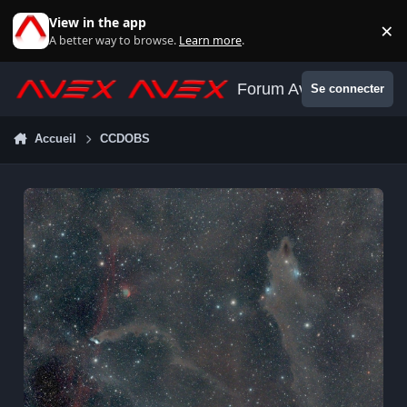
Aller au contenu
View in the app
×
Di
A better way to browse.
Learn more
.
Forum Avex
Se connecter
Accueil
CCDOBS