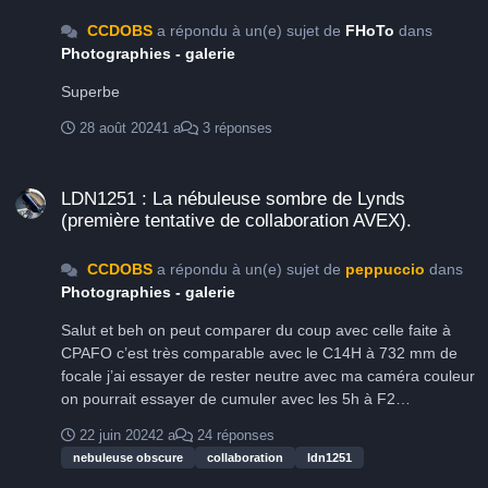
CCDOBS
a répondu à un(e) sujet de
FHoTo
dans
Photographies - galerie
Superbe
28 août 2024
1 a
3 réponses
LDN1251 : La nébuleuse sombre de Lynds (première tentative de colla
LDN1251 : La nébuleuse sombre de Lynds
(première tentative de collaboration AVEX).
CCDOBS
a répondu à un(e) sujet de
peppuccio
dans
Photographies - galerie
Salut et beh on peut comparer du coup avec celle faite à
CPAFO c’est très comparable avec le C14H à 732 mm de
focale j’ai essayer de rester neutre avec ma caméra couleur
on pourrait essayer de cumuler avec les 5h à F2
https://www.astrobin.com/full/52yn2d/D/
22 juin 2024
2 a
24 réponses
nebuleuse obscure
collaboration
ldn1251