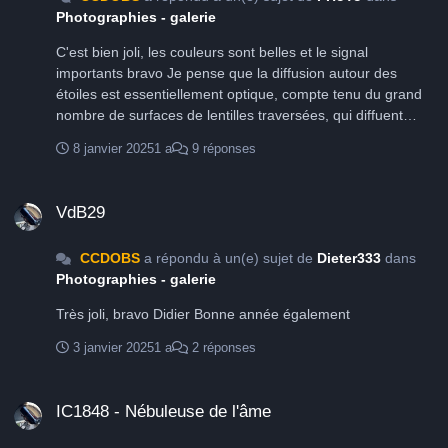
Photographies - galerie
C'est bien joli, les couleurs sont belles et le signal
importants bravo Je pense que la diffusion autour des
étoiles est essentiellement optique, compte tenu du grand
nombre de surfaces de lentilles traversées, qui diffuent
toujours un peu donc difficile de s'en prémunir Ce
8 janvier 2025
1 a
9 réponses
phénomène est accentuée par l'angle du rayon lumineux lié
au rapport F/D, qui à 4 est important, mais pour autant c'est
VdB29
esthétique avec les étoiles bleues du champ Au C14
VdB29
hyperstar F/D = 2,06 de mon observatoire, la diffusion des
étoiles est très forte et franchement gênante sur des étoiles
CCDOBS
a répondu à un(e) sujet de
Dieter333
dans
comme Alnitak
Photographies - galerie
Très joli, bravo Didier Bonne année également
3 janvier 2025
1 a
2 réponses
IC1848 - Nébuleuse de l'âme
IC1848 - Nébuleuse de l'âme