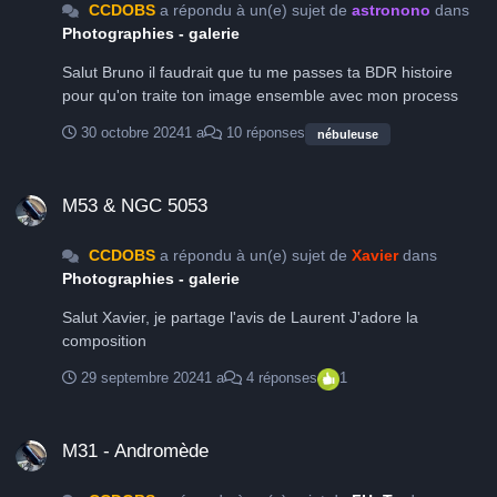
CCDOBS
a répondu à un(e) sujet de
astronono
dans
Photographies - galerie
Salut Bruno il faudrait que tu me passes ta BDR histoire
pour qu'on traite ton image ensemble avec mon process
30 octobre 2024
1 a
10 réponses
nébuleuse
M53 & NGC 5053
M53 & NGC 5053
CCDOBS
a répondu à un(e) sujet de
Xavier
dans
Photographies - galerie
Salut Xavier, je partage l'avis de Laurent J'adore la
composition
29 septembre 2024
1 a
4 réponses
1
M31 - Andromède
M31 - Andromède