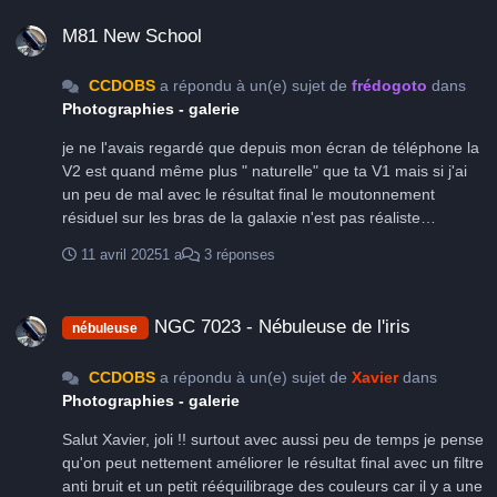
M81 New School
M81 New School
CCDOBS
a répondu à un(e) sujet de
frédogoto
dans
Photographies - galerie
je ne l'avais regardé que depuis mon écran de téléphone la
V2 est quand même plus " naturelle" que ta V1 mais si j'ai
un peu de mal avec le résultat final le moutonnement
résiduel sur les bras de la galaxie n'est pas réaliste
sûrement dû à un excès de traitement qui fini par tout lisser
11 avril 2025
1 a
3 réponses
Vivement une V3 car le signal est là
NGC 7023 - Nébuleuse de l'iris
NGC 7023 - Nébuleuse de l'iris
nébuleuse
CCDOBS
a répondu à un(e) sujet de
Xavier
dans
Photographies - galerie
Salut Xavier, joli !! surtout avec aussi peu de temps je pense
qu'on peut nettement améliorer le résultat final avec un filtre
anti bruit et un petit rééquilibrage des couleurs car il y a une