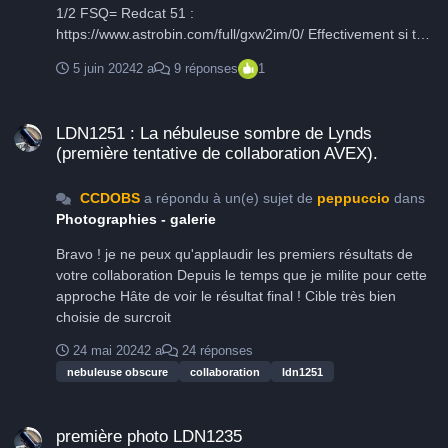
1/2 FSQ= Redcat 51 :
https://www.astrobin.com/full/gxw2im/0/ Effectivement si tu
ajoutes du temps cela n'en sera que mieux pas de conseil
5 juin 2024
2 a
9 réponses
1
sur le traitement, j'ai pas Siril et mon image c'est avec la
2600MC donc difficile de comparer les process Si tu
LDN1251 : La nébuleuse sombre de Lynds (première tentative de colla
ambitionnes la mosaïque, tu chopes le requin à coté et ce
LDN1251 : La nébuleuse sombre de Lynds
sera TOP Dans les prochains jours je me lance sur celle du
(première tentative de collaboration AVEX).
dessus du Requin, le Rotten Fish LDN 1251 au C14H, ça
devrait envoyer du bois ! bravo
CCDOBS
a répondu à un(e) sujet de
peppuccio
dans
Photographies - galerie
Bravo ! je ne peux qu'applaudir les premiers résultats de
votre collaboration Depuis le temps que je milite pour cette
approche Hâte de voir le résultat final ! Cible très bien
choisie de surcroit
24 mai 2024
2 a
24 réponses
nebuleuse obscure
collaboration
ldn1251
première photo LDN1235
première photo LDN1235