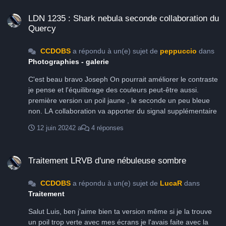
LDN 1235 : Shark nebula seconde collaboration du Quercy
LDN 1235 : Shark nebula seconde collaboration du
Quercy
CCDOBS
a répondu à un(e) sujet de
peppuccio
dans
Photographies - galerie
C'est beau bravo Joseph On pourrait améliorer le contraste
je pense et l'équilibrage des couleurs peut-être aussi.
première version un poil jaune , le seconde un peu bleue
non. LA collaboration va apporter du signal supplémentaire
12 juin 2024
2 a
4 réponses
Traitement LRVB d'une nébuleuse sombre
Traitement LRVB d'une nébuleuse sombre
CCDOBS
a répondu à un(e) sujet de
LucaR
dans
Traitement
Salut Luis, ben j'aime bien ta version même si je la trouve
un poil trop verte avec mes écrans je l'avais faite avec la