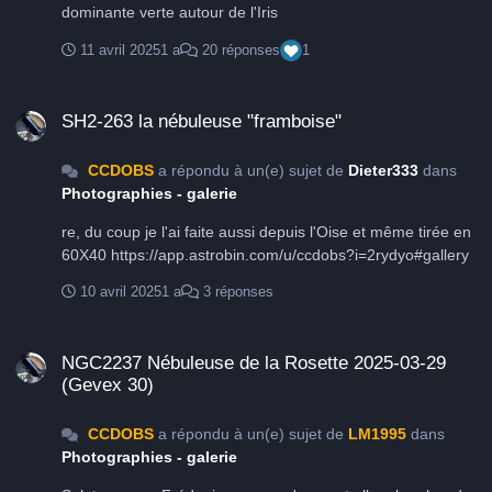
dominante verte autour de l'Iris
11 avril 2025
1 a
20 réponses
1
SH2-263 la nébuleuse "framboise"
SH2-263 la nébuleuse "framboise"
CCDOBS
a répondu à un(e) sujet de
Dieter333
dans
Photographies - galerie
re, du coup je l'ai faite aussi depuis l'Oise et même tirée en
60X40 https://app.astrobin.com/u/ccdobs?i=2rydyo#gallery
10 avril 2025
1 a
3 réponses
NGC2237 Nébuleuse de la Rosette 2025-03-29 (Gevex 30)
NGC2237 Nébuleuse de la Rosette 2025-03-29
(Gevex 30)
CCDOBS
a répondu à un(e) sujet de
LM1995
dans
Photographies - galerie