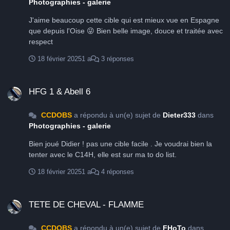
Photographies - galerie
J'aime beaucoup cette cible qui est mieux vue en Espagne
que depuis l'Oise 😜 Bien belle image, douce et traitée avec
respect
18 février 2025
1 a
3 réponses
HFG 1 & Abell 6
HFG 1 & Abell 6
CCDOBS
a répondu à un(e) sujet de
Dieter333
dans
Photographies - galerie
Bien joué Didier ! pas une cible facile . Je voudrai bien la
tenter avec le C14H, elle est sur ma to do list.
18 février 2025
1 a
4 réponses
TETE DE CHEVAL - FLAMME
TETE DE CHEVAL - FLAMME
CCDOBS
a répondu à un(e) sujet de
FHoTo
dans