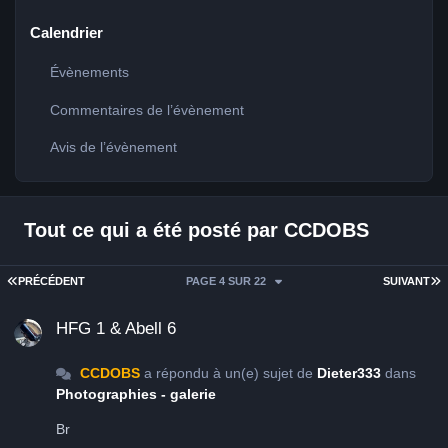
Calendrier
Évènements
Commentaires de l’évènement
Avis de l’évènement
Tout ce qui a été posté par CCDOBS
PREMIÈRE PAGE
D
PRÉCÉDENT
PAGE 4 SUR 22
SUIVANT
HFG 1 & Abell 6
HFG 1 & Abell 6
CCDOBS
a répondu à un(e) sujet de
Dieter333
dans
Photographies - galerie
Br