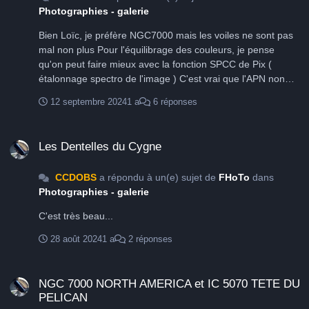
Photographies - galerie
Bien Loïc, je préfère NGC7000 mais les voiles ne sont pas
mal non plus Pour l'équilibrage des couleurs, je pense
qu'on peut faire mieux avec la fonction SPCC de Pix (
étalonnage spectro de l'image ) C'est vrai que l'APN non
refroidi atteint aussi ses limites en ciel profond
12 septembre 2024
1 a
6 réponses
Les Dentelles du Cygne
Les Dentelles du Cygne
CCDOBS
a répondu à un(e) sujet de
FHoTo
dans
Photographies - galerie
C'est très beau...
28 août 2024
1 a
2 réponses
NGC 7000 NORTH AMERICA et IC 5070 TETE DU PELICAN
NGC 7000 NORTH AMERICA et IC 5070 TETE DU
PELICAN