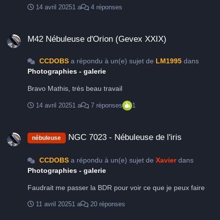
14 avril 2025
1 a
4 réponses
M42 Nébuleuse d'Orion (Gevex XXIX)
M42 Nébuleuse d'Orion (Gevex XXIX)
CCDOBS
a répondu à un(e) sujet de
LM1995
dans
Photographies - galerie
Bravo Mathis, très beau travail
14 avril 2025
1 a
7 réponses
1
NGC 7023 - Nébuleuse de l'iris
NGC 7023 - Nébuleuse de l'iris
nébuleuse
CCDOBS
a répondu à un(e) sujet de
Xavier
dans
Photographies - galerie
Faudrait me passer la BDR pour voir ce que je peux faire
11 avril 2025
1 a
20 réponses