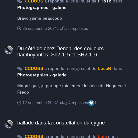
CCDOBS
a répondu à un(e) sujet de
FHoTo
dans
Photographies - galerie
Bravo j'aime beaucoup
26 septembre 2024
1 a
6 réponses
Du côté de chez Deneb, des couleurs flamboyantes: Sh2-115 et SH2-
Du côté de chez Deneb, des couleurs
flamboyantes: Sh2-115 et SH2-116
CCDOBS
a répondu à un(e) sujet de
LucaR
dans
Photographies - galerie
Magnifique, je partage totalement les avis de Hugues et
Frédo
12 septembre 2024
1 a
4 réponses
1
ballade dans la constellation du cygne
ballade dans la constellation du cygne
CCDOBS
a répondu à un(e) sujet de
Loic
dans