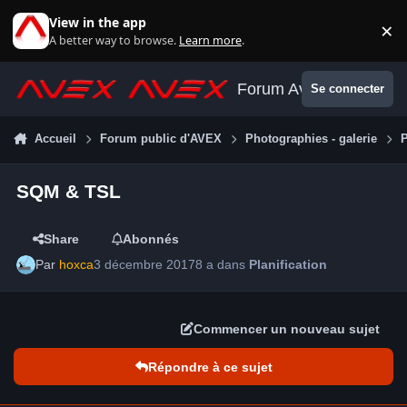
Aller au contenu
View in the app
×
Di
A better way to browse.
Learn more
.
Forum Avex
Se connecter
Accueil
Forum public d'AVEX
Photographies - galerie
P
SQM & TSL
Share
Abonnés
Par
hoxca
3 décembre 2017
8 a
dans
Planification
Commencer un nouveau sujet
Répondre à ce sujet