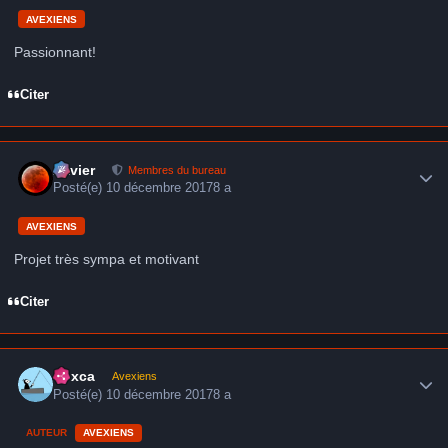
AVEXIENS
Passionnant!
Citer
Author stats
Xavier
Membres du bureau
Posté(e)
10 décembre 2017
8 a
AVEXIENS
Projet très sympa et motivant
Citer
Author stats
hoxca
Avexiens
Posté(e)
10 décembre 2017
8 a
AUTEUR
AVEXIENS