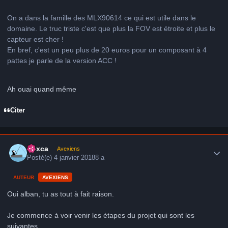
On a dans la famille des MLX90614 ce qui est utile dans le
domaine. Le truc triste c'est que plus la FOV est étroite et plus le
capteur est cher !
En bref, c'est un peu plus de 20 euros pour un composant à 4
pattes je parle de la version ACC !
Ah ouai quand même
Citer
Author stats
hoxca
Avexiens
Posté(e)
4 janvier 2018
8 a
AUTEUR
AVEXIENS
Oui alban, tu as tout à fait raison.
Je commence à voir venir les étapes du projet qui sont les
suivantes.