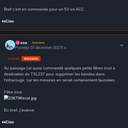
Bref c'est en commande pour un 5V en ACC
Citer
Author stats
hoxca
Avexiens
Posté(e)
10 décembre 2017
8 a
AUTEUR
AVEXIENS
Au passage j'ai aussi commandé quelques petits filtres ircut à
destination du TSL237 pour supprimer les bandes dans
l'infrarouge, car les mesures en serait certainement faussées...
Filtre ircut
En bref, j'avance.
Citer