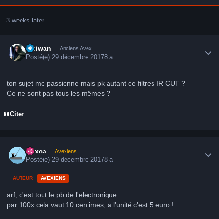
3 weeks later...
Author stats
Obiwan
Anciens Avex
Posté(e)
29 décembre 2017
8 a
ton sujet me passionne mais pk autant de filtres IR CUT ?
Ce ne sont pas tous les mêmes ?
Citer
Author stats
hoxca
Avexiens
Posté(e)
29 décembre 2017
8 a
AUTEUR
AVEXIENS
arf, c'est tout le pb de l'electronique
par 100x cela vaut 10 centimes, à l'unité c'est 5 euro !