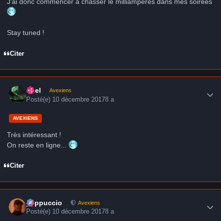
J'ai donc commencer à chasser le milliampères dans mes soirées
Stay tuned !
Citer
Author stats
Axel
Avexiens
Posté(e)
10 décembre 2017
8 a
AVEXIENS
Très intéressant !
On reste en ligne...
Citer
Author stats
peppuccio
Avexiens
Posté(e)
10 décembre 2017
8 a