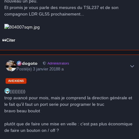
nouveau un peu.
Et promis je vous parle des mesures du TSL237 et de son
compagnon LDR GL55 prochainement...
Citer
Author stats
frédogoto
Administrators
Posté(e)
3 janvier 2018
8 a
AVEXIENS
))))))))))
trop avancé pour mois, mais je comprend la direction générale et
le fait qu'il faut un port serie pour programer le truc
bravo beau boulot
plutôt que de faire une mise en veille : c'est pas plus économique
de faire un bouton on / off ?