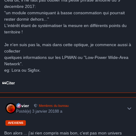
decembre 2017:
"un module communiquant à basse consommation qui pourrait
rester dormir dehors..."
L'intérêt étant de systématiser la mesure en différents points du
territoire !
Je n'en suis pas la, mais dans cette optique, je commence aussi à
collecter
quelques informations sur les LPWAN ou "Low-Power Wide-Area
Network".
eg: Lora ou Sigfox.
Citer
Author stats
Xavier
Membres du bureau
Posté(e)
3 janvier 2018
8 a
AVEXIENS
Bon alors ... j'ai rien compris mais bon, c'est pas mon univers