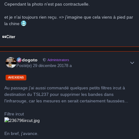
Cependant la photo n'est pas contractuelle.
et je n'ai toujours rien reçu. => j'imagine que cela viens à pied par
la chine
Citer
Author stats
frédogoto
Administrators
Posté(e)
29 décembre 2017
8 a
AVEXIENS
Au passage j'ai aussi commandé quelques petits filtres ircut à
destination du TSL237 pour supprimer les bandes dans
l'infrarouge, car les mesures en serait certainement faussées...
Filtre ircut
En bref, j'avance.