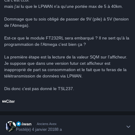
mais j'ai lu que le LPWAN n'a qu'une portée max de 5 à 40km.
Dommage que tu sois obligé de passer de 9V (pile) à 5V (tension
de l'Atmega).
Est-ce que le module FT232RL sera embarqué ? Il ne sert qu'à la
programmation de l'Atmega c'est bien ça ?
La première étape est la lecture de la valeur SQM sur l'afficheur.
Je suppose que dans une version futur cet afficheur est
inapproprié de part sa consommation et le fait que tu feras de la
télétransmission de données via LPWAN.
Dis donc c'est pas donné le TSL237.
Citer
Author stats
Obiwan
Anciens Avex
Posté(e)
4 janvier 2018
8 a