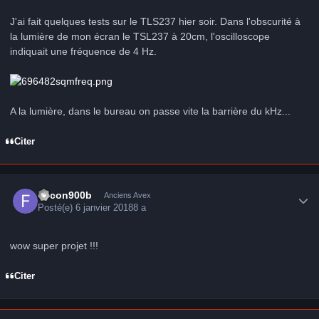
J'ai fait quelques tests sur le TLS237 hier soir. Dans l'obscurité à
la lumière de mon écran le TSL237 à 20cm, l'oscilloscope
indiquait une fréquence de 4 Hz.
A la lumière, dans le bureau on passe vite la barrière du kHz...
Citer
Author stats
falcon900b
Anciens Avex
Posté(e)
6 janvier 2018
8 a
wow super projet !!!
Citer
Author stats