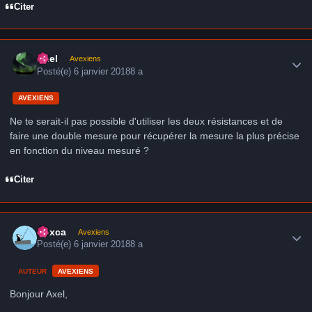
Citer
Author stats
Axel
Avexiens
Posté(e)
6 janvier 2018
8 a
AVEXIENS
Ne te serait-il pas possible d'utiliser les deux résistances et de
faire une double mesure pour récupérer la mesure la plus précise
en fonction du niveau mesuré ?
Citer
Author stats
hoxca
Avexiens
Posté(e)
6 janvier 2018
8 a
AUTEUR
AVEXIENS
Bonjour Axel,