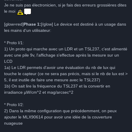
Je ne suis pas électronicien, si je fais des erreurs grossières dites
le moi
[glow=red]
Phase 1:
[/glow] Le device est destiné à un usage dans
les mains d'un utilisateur:
* Proto I/1:
1) Un proto qui marche avec un LDR et un TSL237, c'est alimenté
avec une pile 9v, l'affichage s'effectue après la mesure sur un
LCD
1a) Le LDR permets d'avoir une évaluation du nb de lux qui
touche le capteur (ce ne sera pas précis, mais si le nb de lux est >
5, il est inutile de faire une mesure avec le TSL237)
1b) On sait lire la fréquence du TSL237 et la convertir en
irradiance µW/cm^2 et mag/arcsec^2
* Proto I/2:
2) Dans la même configuration que précédemment, on peux
ajouter le MLX90614 pour avoir une idée de la couverture
nuageuse