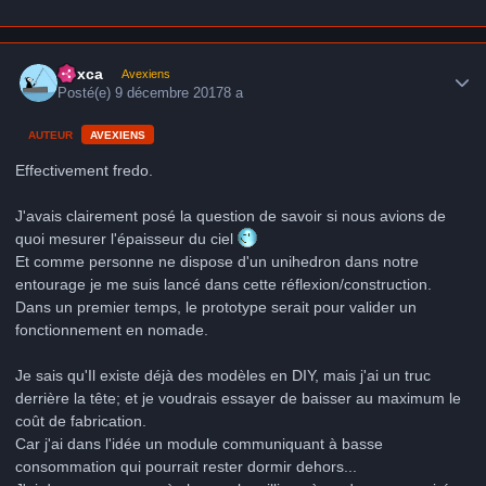
Author stats
hoxca
Avexiens
Posté(e)
9 décembre 2017
8 a
AUTEUR
AVEXIENS
Effectivement fredo.
J'avais clairement posé la question de savoir si nous avions de
quoi mesurer l'épaisseur du ciel
Et comme personne ne dispose d'un unihedron dans notre
entourage je me suis lancé dans cette réflexion/construction.
Dans un premier temps, le prototype serait pour valider un
fonctionnement en nomade.
Je sais qu'Il existe déjà des modèles en DIY, mais j'ai un truc
derrière la tête; et je voudrais essayer de baisser au maximum le
coût de fabrication.
Car j'ai dans l'idée un module communiquant à basse
consommation qui pourrait rester dormir dehors...