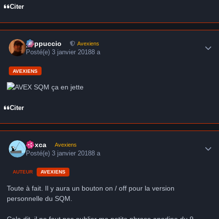
Citer
Author stats
peppuccio
Avexiens
Posté(e)
3 janvier 2018
8 a
AVEXIENS
SQM ça en jette
Citer
Author stats
hoxca
Avexiens
Posté(e)
3 janvier 2018
8 a
AUTEUR
AVEXIENS
Toute à fait. Il y aura un bouton on / off pour la version
personnelle du SQM.
Cela dit, il ne faut pas oublier ma petite phrase anodine du 9