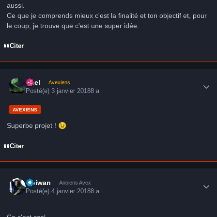
aussi.
Ce que je comprends mieux c'est la finalité et ton objectif et, pour
le coup, je trouve que c'est une super idée.
Citer
Author stats
Axel
Avexiens
Posté(e)
3 janvier 2018
8 a
AVEXIENS
Superbe projet !
😉
Citer
Author stats
Obiwan
Anciens Avex
Posté(e)
4 janvier 2018
8 a
Ca c'est ccol.