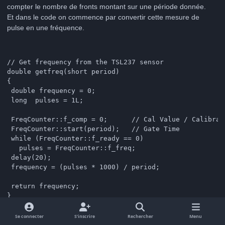
compter le nombre de fronts montant sur une période donnée.
Et dans le code on commence par convertir cette mesure de
pulse en une fréquence.
// Get frequency from the TSL237 sensor

double getfreq(short period)

{

 double frequency = 0;

 long  pulses = 1L;

 FreqCounter::f_comp = 0;      // Cal Value / Calibrat
 FreqCounter::start(period);   // Gate Time

 while (FreqCounter::f_ready == 0)

   pulses = FreqCounter::f_freq;

 delay(20);

 frequency = (pulses * 1000) / period;

 return frequency;

Se connecter
S’inscrire
Rechercher
Menu