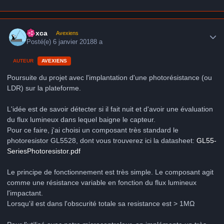
Author stats
hoxca
Avexiens
Posté(e)
6 janvier 2018
8 a
AUTEUR
AVEXIENS
Poursuite du projet avec l'implantation d'une photorésistance (ou
LDR) sur la plateforme.
L'idée est de savoir détecter si il fait nuit et d'avoir une évaluation
du flux lumineux dans lequel baigne le capteur.
Pour ce faire, j'ai choisi un composant très standard le
photoresistor GL5528, dont vous trouverez ici la datasheet:
GL55-
SeriesPhotoresistor.pdf
Le principe de fonctionnement est très simple. Le composant agit
comme une résistance variable en fonction du flux lumineux
l'impactant.
Lorsqu'il est dans l'obscurité totale sa resistance est > 1MΩ