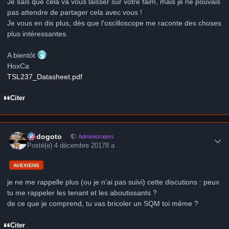
Je sais que cela va vous laisser sur votre faim, mais je ne pouvais
pas attendre de partager cela avec vous !
Je vous en dis plus, dès que l'oscilloscope me raconte des choses
plus intéressantes.
A bientôt
HoxCa
TSL237_Datasheet.pdf
Citer
Author stats
frédogoto
Administrators
Posté(e)
4 décembre 2017
8 a
AVEXIENS
je ne me rappelle plus (ou je n'ai pas suivi) cette discutions : peux
tu me rappeler les tenant et les aboutissants ?
de ce que je comprend, tu vas bricoler un SQM toi même ?
Citer