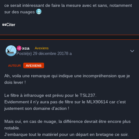
ce serait intéressant de faire la mesure avec et sans, notamment
sur des nuages
Citer
Author stats
hoxca
Avexiens
Posté(e)
29 décembre 2017
8 a
AUTEUR
AVEXIENS
Ah, voila une remarque qui indique une incompréhension que je
dois lever !
Le filtre à infrarouge est prévu pour le TSL237.
Evidemment il n'y aura pas de filtre sur le MLX90614 car c'est
justement son domaine d'action !
Mais oui, en cas de nuage, la différence devrait être encore plus
notable.
J'embarque tout le matériel pour un départ en bretagne ce soir.