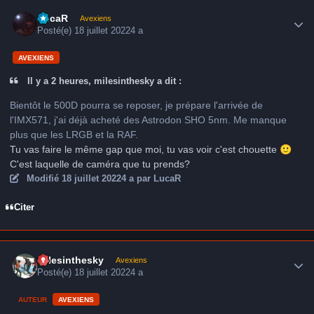
Author stats
LucaR
Avexiens
Posté(e)
18 juillet 2022
4 a
AVEXIENS
Il y a 2 heures, milesinthesky a dit :
Bientôt le 500D pourra se reposer, je prépare l'arrivée de
l'IMX571, j'ai déjà acheté des Astrodon SHO 5nm. Me manque
plus que les LRGB et la RAF.
Tu vas faire le même gap que moi, tu vas voir c'est chouette
🙂
C'est laquelle de caméra que tu prends?
Modifié
18 juillet 2022
4 a
par LucaR
Citer
Author stats
milesinthesky
Avexiens
Posté(e)
18 juillet 2022
4 a
AUTEUR
AVEXIENS