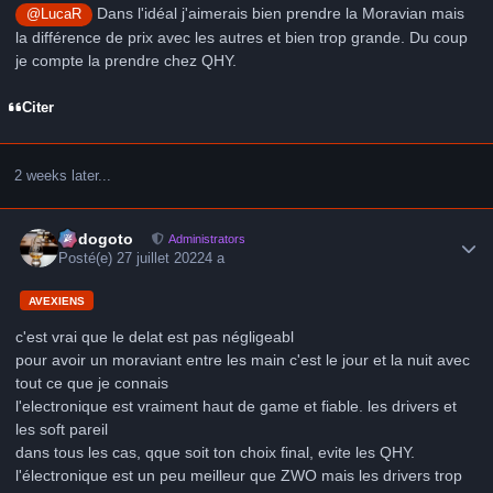
Dans l'idéal j'aimerais bien prendre la Moravian mais
@LucaR
la différence de prix avec les autres et bien trop grande. Du coup
je compte la prendre chez QHY.
Citer
2 weeks later...
Author stats
frédogoto
Administrators
Posté(e)
27 juillet 2022
4 a
AVEXIENS
c'est vrai que le delat est pas négligeabl
pour avoir un moraviant entre les main c'est le jour et la nuit avec
tout ce que je connais
l'electronique est vraiment haut de game et fiable. les drivers et
les soft pareil
dans tous les cas, qque soit ton choix final, evite les QHY.
l'électronique est un peu meilleur que ZWO mais les drivers trop