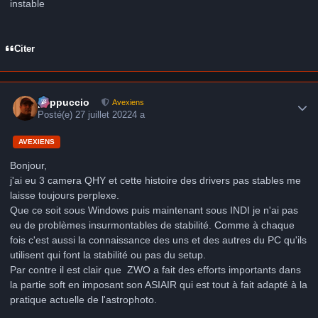
instable
Citer
Author stats
peppuccio
Avexiens
Posté(e)
27 juillet 2022
4 a
AVEXIENS
Bonjour,
j'ai eu 3 camera QHY et cette histoire des drivers pas stables me
laisse toujours perplexe.
Que ce soit sous Windows puis maintenant sous INDI je n'ai pas
eu de problèmes insurmontables de stabilité. Comme à chaque
fois c'est aussi la connaissance des uns et des autres du PC qu'ils
utilisent qui font la stabilité ou pas du setup.
Par contre il est clair que ZWO a fait des efforts importants dans
la partie soft en imposant son ASIAIR qui est tout à fait adapté à la
pratique actuelle de l'astrophoto.