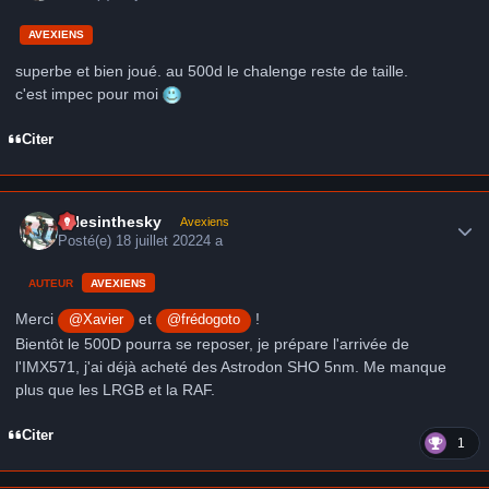
AVEXIENS
superbe et bien joué. au 500d le chalenge reste de taille.
c'est impec pour moi
Citer
Author stats
milesinthesky
Avexiens
Posté(e)
18 juillet 2022
4 a
AUTEUR
AVEXIENS
Merci
et
!
@Xavier
@frédogoto
Bientôt le 500D pourra se reposer, je prépare l'arrivée de
l'IMX571, j'ai déjà acheté des Astrodon SHO 5nm. Me manque
plus que les LRGB et la RAF.
Citer
1