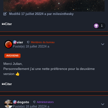
Modifié
17 juillet 2022
4 a
par milesinthesky
Citer
1
Author stats
Xavier
Membres du bureau
Posté(e)
18 juillet 2022
4 a
AVEXIENS
Merci Julian,
Personnellement j'ai une nette préférence pour la deuxième
version
👍
Citer
Author stats
frédogoto
Administrators
Posté(e)
18 juillet 2022
4 a