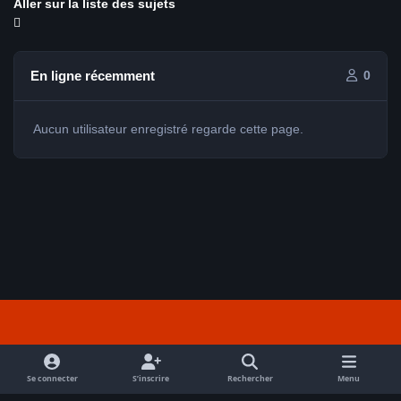
Aller sur la liste des sujets
En ligne récemment
0
Aucun utilisateur enregistré regarde cette page.
Light Mode
Dark Mode
System Preference
f
a
Se connecter
S’inscrire
Rechercher
Menu
Nous contacter
Cookies
c