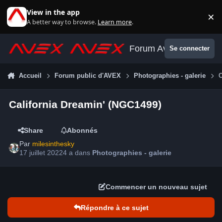
Aller au contenu
View in the app
×
Di
A better way to browse.
Learn more
.
Forum Avex
Se connecter
Accueil
Forum public d'AVEX
Photographies - galerie
C
California Dreamin' (NGC1499)
Share
Abonnés
Par
milesinthesky
17 juillet 2022
4 a
dans
Photographies - galerie
Commencer un nouveau sujet
Répondre à ce sujet