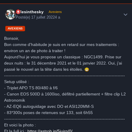
Author stats
milesinthesky
Avexiens
Posté(e)
17 juillet 2022
4 a
AVEXIENS
Bonsoir,
Bon comme d'habitude je suis en retard sur mes traitements :
environ un an de photo à traiter !
Aujourd'hui je vous propose un classique : NGC1499. Prise sur
deux nuits : le 31 décembre 2021 et le 01 janvier 2022. Oui, j'ai
passé le nouvel an la tête dans les étoiles.
----------------------------------------------------------------------------------
Setup utilisé
:
- Triplet APO TS 80/480 à f/6
- Canon EOS 500D à 1600iso, défiltré partiellement + filtre clip L2
Astronomik
- AZ-EQ6 autoguidage avec DO et ASI120MM-S
- 83*300s poses de retenues sur 133, soit 6h55
----------------------------------------------------------------------------------
Et voici la photo
:
Et la full ici :
https://astrob.in/5iuirn/0/