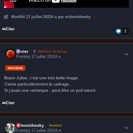
Modifié
17 juillet 2022
4 a
par milesinthesky
Citer
2
Author stats
Xavier
Membres du bureau
Posté(e)
17 juillet 2022
4 a
AVEXIENS
Bravo Julian, c'est une très belle image.
J'aime particulièrement le cadrage.
Si j'avais une remarque : peut être un poil saturé
Citer
Author stats
milesinthesky
Avexiens
Posté(e)
17 juillet 2022
4 a