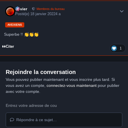
Author stats
Xavier
Membres du bureau
Posté(e)
18 janvier 2022
4 a
AVEXIENS
Superbe !!
👏
👏
👏
Citer
1
Rejoindre la conversation
Vous pouvez publier maintenant et vous inscrire plus tard. Si
vous avez un compte,
connectez-vous maintenant
pour publier
avec votre compte.
Répondre à ce sujet…