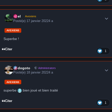
Author stats
Axel
Avexiens
Posté(e)
17 janvier 2022
4 a
AVEXIENS
Superbe !
Citer
1
Author stats
frédogoto
Administrators
Posté(e)
18 janvier 2022
4 a
AVEXIENS
superbe
bien joué et bien traité
Citer
1