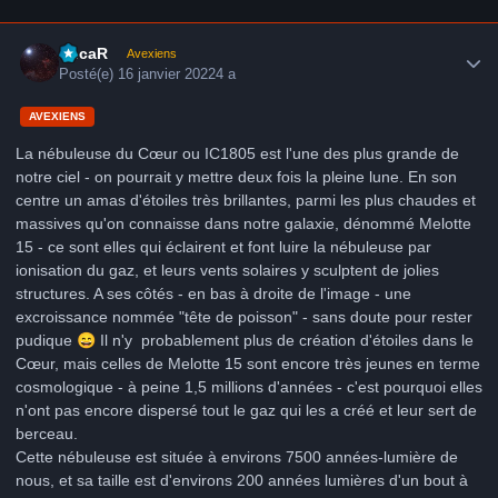
Author stats
LucaR
Avexiens
Posté(e)
16 janvier 2022
4 a
AVEXIENS
La nébuleuse du Cœur ou IC1805 est l'une des plus grande de
notre ciel - on pourrait y mettre deux fois la pleine lune. En son
centre un amas d'étoiles très brillantes, parmi les plus chaudes et
massives qu'on connaisse dans notre galaxie, dénommé Melotte
15 - ce sont elles qui éclairent et font luire la nébuleuse par
ionisation du gaz, et leurs vents solaires y sculptent de jolies
structures. A ses côtés - en bas à droite de l'image - une
excroissance nommée "tête de poisson" - sans doute pour rester
pudique
😄
Il n'y probablement plus de création d'étoiles dans le
Cœur, mais celles de Melotte 15 sont encore très jeunes en terme
cosmologique - à peine 1,5 millions d'années - c'est pourquoi elles
n'ont pas encore dispersé tout le gaz qui les a créé et leur sert de
berceau.
Cette nébuleuse est située à environs 7500 années-lumière de
nous, et sa taille est d'environs 200 années lumières d'un bout à