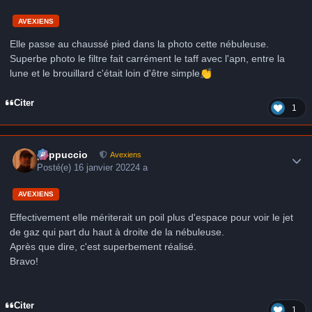
AVEXIENS
Elle passe au chaussé pied dans la photo cette nébuleuse.
Superbe photo le filtre fait carrément le taff avec l'apn, entre la
lune et le brouillard c'était loin d'être simple
👏
Citer
1
Author stats
peppuccio
Avexiens
Posté(e)
16 janvier 2022
4 a
AVEXIENS
Effectivement elle mériterait un poil plus d'espace pour voir le jet
de gaz qui part du haut à droite de la nébuleuse.
Après que dire, c'est superbement réalisé.
Bravo!
Citer
1