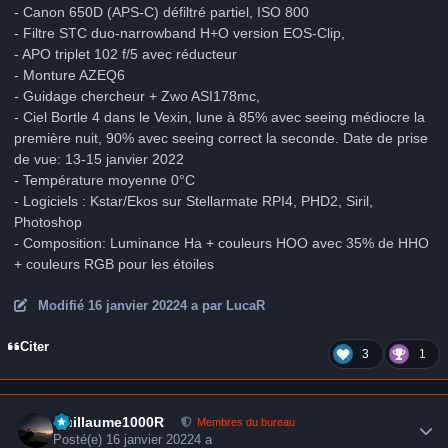
- Canon 650D (APS-C) défiltré partiel, ISO 800
- Filtre STC duo-narrowband H+O version EOS-Clip,
- APO triplet 102 f/5 avec réducteur
- Monture AZEQ6
- Guidage chercheur + Zwo ASI178mc,
- Ciel Bortle 4 dans le Vexin, lune à 85% avec seeing médiocre la
première nuit, 90% avec seeing correct la seconde. Date de prise
de vue: 13-15 janvier 2022
- Température moyenne 0°C
- Logiciels : Kstar/Ekos sur Stellarmate RPI4, PHD2, Siril,
Photoshop
- Composition: Luminance Ha + couleurs HOO avec 35% de HHO
+ couleurs RGB pour les étoiles
Modifié
16 janvier 2022
4 a
par LucaR
Citer
3
1
Author stats
Guillaume1000R
Membres du bureau
Posté(e)
16 janvier 2022
4 a