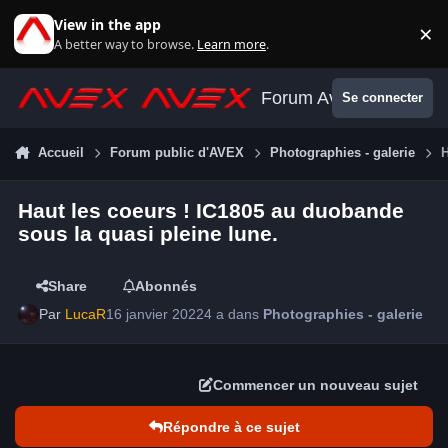
Aller au contenu
View in the app
×
Di
A better way to browse.
Learn more
.
Forum Avex
Se connecter
Accueil
Forum public d'AVEX
Photographies - galerie
H
Haut les coeurs ! IC1805 au duobande
sous la quasi pleine lune.
Share
Abonnés
Par
LucaR
16 janvier 2022
4 a
dans
Photographies - galerie
Commencer un nouveau sujet
Répondre à ce sujet