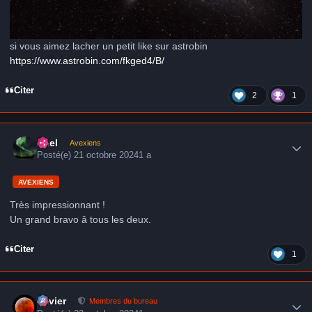
si vous aimez lacher un petit like sur astrobin
https://www.astrobin.com/fkged4/B/
Citer
2
1
Author stats
Axel
Avexiens
Posté(e)
21 octobre 2024
1 a
AVEXIENS
Très impressionnant !
Un grand bravo â tous les deux.
Citer
1
Author stats
Xavier
Membres du bureau