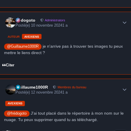
Author stats
frédogoto
Administrators
Posté(e)
10 novembre 2024
1 a
AUTEUR
AVEXIENS
je n'arrive pas à trouver tes images tu peux
@Guillaume1000R
mettre le liens direct ?
Citer
Author stats
Guillaume1000R
Membres du bureau
Posté(e)
12 novembre 2024
1 a
AVEXIENS
J'ai tout placé dans le répertoire à mon nom sur le
@frédogoto
nuage. Tu peux supprimer quand tu as téléchargé.