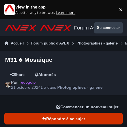
Aller au contenu
View in the app
×
Di
A better way to browse.
Learn more
.
Forum Avex
Se connecter
Accueil
Forum public d'AVEX
Photographies - galerie
M31 ♣ Mosaique
Share
Abonnés
Par
frédogoto
21 octobre 2024
1 a
dans
Photographies - galerie
Commencer un nouveau sujet
Répondre à ce sujet