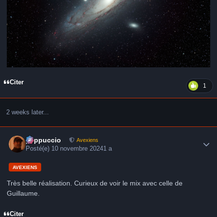
Citer
1
2 weeks later...
Author stats
peppuccio
Avexiens
Posté(e)
10 novembre 2024
1 a
AVEXIENS
Très belle réalisation. Curieux de voir le mix avec celle de
Guillaume.
Citer