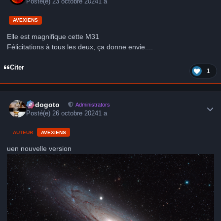
Posté(e)
23 octobre 2024
1 a
AVEXIENS
Elle est magnifique cette M31
Félicitations à tous les deux, ça donne envie....
Citer
1
Author stats
frédogoto
Administrators
Posté(e)
26 octobre 2024
1 a
AUTEUR
AVEXIENS
uen nouvelle version