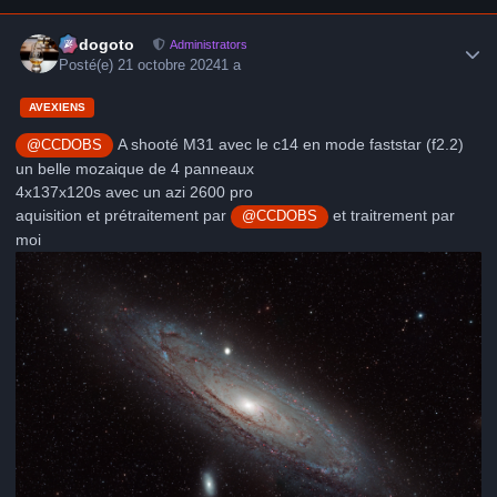
Author stats
frédogoto
Administrators
Posté(e)
21 octobre 2024
1 a
AVEXIENS
A shooté M31 avec le c14 en mode faststar (f2.2)
@CCDOBS
un belle mozaique de 4 panneaux
4x137x120s avec un azi 2600 pro
aquisition et prétraitement par
et traitrement par
@CCDOBS
moi