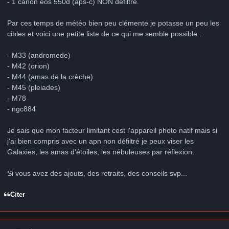
- 1 canon eos 550d (aps-c) NON défiltré.
Par ces temps de météo bien peu clémente je potasse un peu les
cibles et voici une petite liste de ce qui me semble possible :
- M33 (andromede)
- M42 (orion)
- M44 (amas de la crèche)
- M45 (pleiades)
- M78
- ngc884
Je sais que mon facteur limitant cest l'appareil photo natif mais si
j'ai bien compris avec un apn non défiltré je peux viser les
Galaxies, les amas d'étoiles, les nébuleuses par réflexion.
Si vous avez des ajouts, des retraits, des conseils svp...
Citer
Author stats