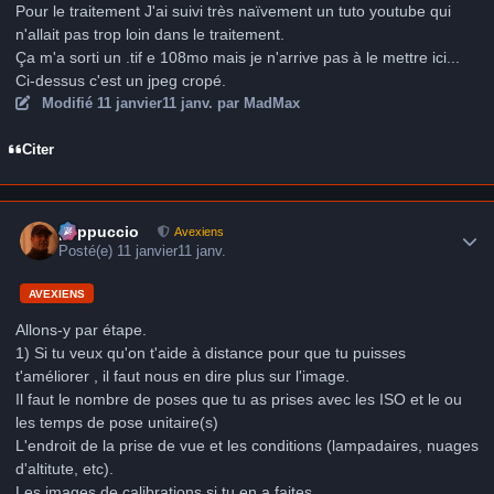
Pour le traitement J'ai suivi très naïvement un tuto youtube qui
n'allait pas trop loin dans le traitement.
Ça m'a sorti un .tif e 108mo mais je n'arrive pas à le mettre ici...
Ci-dessus c'est un jpeg cropé.
Modifié
11 janvier
11 janv.
par MadMax
Citer
Author stats
peppuccio
Avexiens
Posté(e)
11 janvier
11 janv.
AVEXIENS
Allons-y par étape.
1) Si tu veux qu'on t'aide à distance pour que tu puisses
t'améliorer , il faut nous en dire plus sur l'image.
Il faut le nombre de poses que tu as prises avec les ISO et le ou
les temps de pose unitaire(s)
L'endroit de la prise de vue et les conditions (lampadaires, nuages
d'altitute, etc).
Les images de calibrations si tu en a faites.