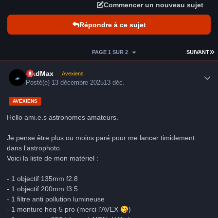
Commencer un nouveau sujet
Répondre à ce sujet
D
PAGE 1 SUR 2
SUIVANT
Author stats
MadMax
Avexiens
Posté(e)
13 décembre 2025
13 déc.
AVEXIENS
Hello ami.e.s astronomes amateurs.
Je pense être plus ou moins paré pour me lancer timidement
dans l'astrophoto.
Voici la liste de mon matériel :
- 1 objectif 135mm f2.8
- 1 objectif 200mm f3.5
- 1 filtre anti pollution lumineuse
- 1 monture heq-5 pro (merci l'AVEX
😘
)