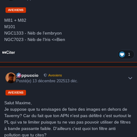
AVEXIENS
M81 + M82
M101
NGC1333 - Néb de l'embryon
NGC7023 - Néb de l'Iris <=Bien
Citer
1
Author stats
peppuccio
Avexiens
Posté(e)
13 décembre 2025
13 déc.
AVEXIENS
Salut Maxime,
Je suppose que tu envisages de faire des images en dehors de
Taverny? Car du fait que ton APN n'est pas défiltré c'est surtout le
PL qui va te limiter puisque tu ne vas pas pouvoir utiliser de filtres
à bande passante faible. D'ailleurs c'est quoi ton filtre anti
pollution que tu cites?