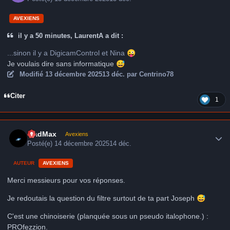
AVEXIENS
il y a 50 minutes, LaurentA a dit :
...sinon il y a DigicamControl et Nina
😜
Je voulais dire sans informatique
😅
Modifié
13 décembre 2025
13 déc.
par Centrino78
Citer
1
Author stats
MadMax
Avexiens
Posté(e)
14 décembre 2025
14 déc.
AUTEUR
AVEXIENS
Merci messieurs pour vos réponses.
Je redoutais la question du filtre surtout de ta part Joseph
😅
C'est une chinoiserie (planquée sous un pseudo italophone.) :
PROfezzion.