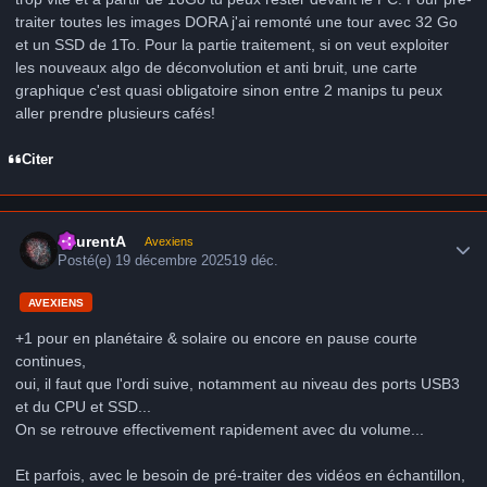
traiter toutes les images DORA j'ai remonté une tour avec 32 Go
et un SSD de 1To. Pour la partie traitement, si on veut exploiter
les nouveaux algo de déconvolution et anti bruit, une carte
graphique c'est quasi obligatoire sinon entre 2 manips tu peux
aller prendre plusieurs cafés!
Citer
Author stats
LaurentA
Avexiens
Posté(e)
19 décembre 2025
19 déc.
AVEXIENS
+1 pour en planétaire & solaire ou encore en pause courte
continues,
oui, il faut que l'ordi suive, notamment au niveau des ports USB3
et du CPU et SSD...
On se retrouve effectivement rapidement avec du volume...
Et parfois, avec le besoin de pré-traiter des vidéos en échantillon,