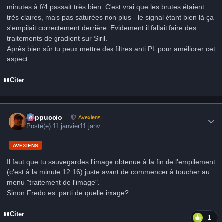
minutes à f/4 passait très bien. C'est vrai que les brutes étaient
très claires, mais pas saturées non plus - le signal étant bien là ça
s'empilait correctement derrière. Evidement il fallait faire des
traitements de gradient sur Siril.
Après bien sûr tu peux mettre des filtres anti PL pour améliorer cet
aspect.
Citer
Author stats
peppuccio
Avexiens
Posté(e)
11 janvier
11 janv.
AVEXIENS
Il faut que tu sauvegardes l'image obtenue à la fin de l'empilement
(c'est à la minute 12:16) juste avant de commencer à toucher au
menu "traitement de l'image".
Sinon Fredo est parti de quelle image?
Citer
1