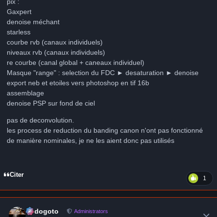
pix :
Gaxpert
denoise méchant
starless
courbe rvb (canaux individuels)
niveaux rvb (canaux individuels)
re courbe (canal global + caneaux individuel)
Masque "range" : selection du FDC ► desaturation ► denoise
export neb et etoiles vers photoshop en tif 16b
assemblage
denoise PSP sur fond de ciel
pas de deconvolution.
les process de reduction du banding canon n'ont pas fonctionné
de manière nominales, je ne les aient donc pas utilisés
Citer
1
Author stats
frédogoto
Administrators