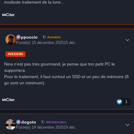
modeste traitement de la lune...
Citer
Author stats
peppuccio
Avexiens
Posté(e)
15 décembre 2025
15 déc.
AVEXIENS
Nina n'est pas très gourmand, je pense que ton petit PC le
supportera.
Pour le traitement, il faut surtout un SSD et un peu de mémoire (8
go sont un minimum).
Citer
1
Author stats
frédogoto
Administrators
Posté(e)
19 décembre 2025
19 déc.