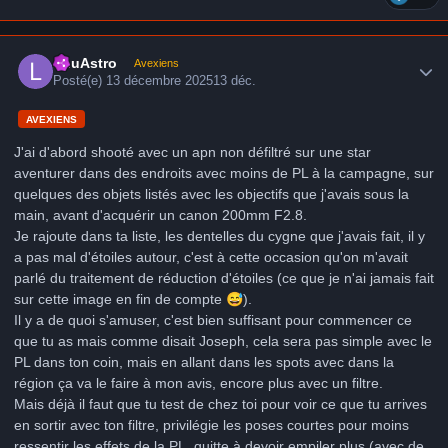
Author stats
LduAstro
Avexiens
Posté(e)
13 décembre 2025
13 déc.
AVEXIENS
J'ai d'abord shooté avec un apn non défiltré sur une star
aventurer dans des endroits avec moins de PL à la campagne, sur
quelques des objets listés avec les objectifs que j'avais sous la
main, avant d'acquérir un canon 200mm F2.8.
Je rajoute dans ta liste, les dentelles du cygne que j'avais fait, il y
a pas mal d'étoiles autour, c'est à cette occasion qu'on m'avait
parlé du traitement de réduction d'étoiles (ce que je n'ai jamais fait
sur cette image en fin de compte
😅
).
Il y a de quoi s'amuser, c'est bien suffisant pour commencer ce
que tu as mais comme disait Joseph, cela sera pas simple avec le
PL dans ton coin, mais en allant dans les spots avec dans la
région ça va le faire à mon avis, encore plus avec un filtre.
Mais déjà il faut que tu test de chez toi pour voir ce que tu arrives
en sortir avec ton filtre, privilégie les poses courtes pour moins
ressentir les effets de la PL, quitte à devoir empiler plus (avec de