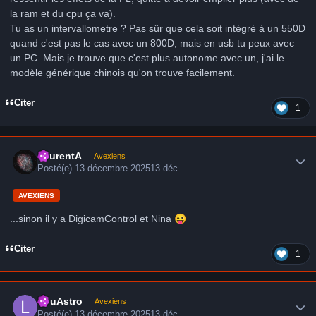
la ram et du cpu ça va).
Tu as un intervallometre ? Pas sûr que cela soit intégré à un 550D
quand c'est pas le cas avec un 800D, mais en usb tu peux avec
un PC. Mais je trouve que c'est plus autonome avec un, j'ai le
modèle générique chinois qu'on trouve facilement.
Citer
1
Author stats
LaurentA
Avexiens
Posté(e)
13 décembre 2025
13 déc.
AVEXIENS
...sinon il y a DigicamControl et Nina
😜
Citer
1
Author stats
LduAstro
Avexiens
Posté(e)
13 décembre 2025
13 déc.