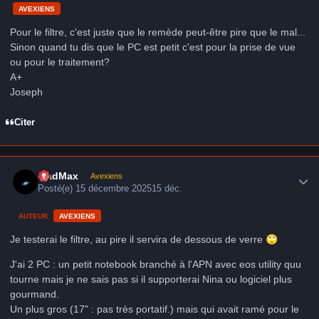
AVEXIENS
Pour le filtre, c'est juste que le remède peut-être pire que le mal...
Sinon quand tu dis que le PC est petit c'est pour la prise de vue
ou pour le traitement?
A+
Joseph
Citer
Author stats
MadMax
Avexiens
Posté(e)
15 décembre 2025
15 déc.
AUTEUR
AVEXIENS
Je testerai le filtre, au pire il servira de dessous de verre
🙄
J'ai 2 PC : un petit notebook branché à l'APN avec eos utility quu
tourne mais je ne sais pas si il supporterai Nina ou logiciel plus
gourmand.
Un plus gros (17" : pas très portatif.) mais qui avait ramé pour le