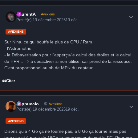
Author stats
LaurentA
Avexiens
Posté(e)
19 décembre 2025
19 déc.
AVEXIENS
Sur Nina, ce qui bouffe le plus de CPU / Ram :
- l'Astrométrie
- la Débayerisation pour l'apperçu/le calcul des étoiles et le calcul
du HFR... => à désactiver si non utilisé, car prend de la ressouce.
C'est proportionnel au nb de MPix du capteur
Citer
Author stats
peppuccio
Avexiens
Posté(e)
19 décembre 2025
19 déc.
AVEXIENS
Disons qu'à 4 Go ça ne tourne pas, à 8 Go ça tourne mais pas
trop vite et à partir de 16Go tu peux rester devant le PC. Pour pre-