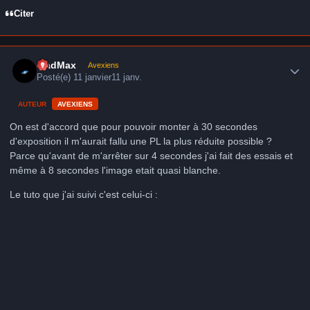
Citer
Author stats
MadMax
Avexiens
Posté(e)
11 janvier
11 janv.
AUTEUR
AVEXIENS
On est d'accord que pour pouvoir monter à 30 secondes
d'exposition il m'aurait fallu une PL la plus réduite possible ?
Parce qu'avant de m'arrêter sur 4 secondes j'ai fait des essais et
même à 8 secondes l'image etait quasi blanche.
Le tuto que j'ai suivi c'est celui-ci :