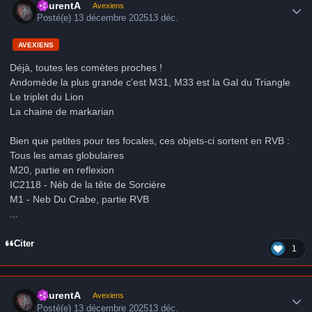
LaurentA
Avexiens
Posté(e)
13 décembre 2025
13 déc.
AVEXIENS
Déjà, toutes les comètes proches !
Andomède la plus grande c'est M31, M33 est la Gal du Triangle
Le triplet du Lion
La chaine de markarian
Bien que petites pour tes focales, ces objets-ci sortent en RVB :
Tous les amas globulaires
M20, partie en reflexion
IC2118 - Néb de la tête de Sorcière
M1 - Neb Du Crabe, partie RVB
...
Citer
1
Author stats
LaurentA
Avexiens
Posté(e)
13 décembre 2025
13 déc.