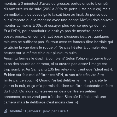
montais à 3 minutes! J'avais de grosses pertes ensuite bien sûr
dû aux erreurs de suivi (20% à 30% de perte juste pour ça) mais
en multipliant les poses ça le faisait bien au final. Je pense que
sur n'importe quelle monture avec une bonne MeS tu dois pouvoir
monter au moins à 30s, et essayer plus voir ce que ça donne.
Et à l'APN, pour amoindrir le bruit ya pas de mystère: poser,
poser, poser... en cumulé faut poser plusieurs
heures
, quelques
minutes ne suffisent pas. Surtout avec ce fameux filtre horrible qui
te gâche la vue dans le rouge :-) Ne pas hésiter à cumuler des
heures sur la même cible sur plusieurs nuits.
Aussi, tu fermes le diaph à combien? Selon l'objo si tu ouvre trop
tu as des soucis de chroma, si tu ouvres pas assez l'image est
trop sombre. Au Samyang 135 les retex montrent que l'idéal est 4.
Et bien sûr fais moi défiltrer cet APN, tu vas très très vite être
limité par ce souci :-) Quand j'ai fait défiltrer le mien ça a été le
jour et la nuit, et ça m'a permis d'utiliser un filtre duobande et faire
du HOO. Ou alors achètes-en un déjà défiltré en petites
annonces, ça se vend pas très cher. Bien sûr l'idéal serait une
caméra mais le défiltrage c'est moins cher :-)
Modifié
11 janvier
11 janv.
par LucaR