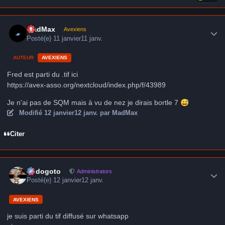
Author stats
MadMax
Avexiens
Posté(e)
11 janvier
11 janv.
AUTEUR
AVEXIENS
Fred est parti du .tif ici
https://avex-asso.org/nextcloud/index.php/f/43989
Je n'ai pas de SQM mais à vu de nez je dirais bortle 7
😅
Modifié
12 janvier
12 janv.
par MadMax
Citer
Author stats
frédogoto
Administrators
Posté(e)
12 janvier
12 janv.
AVEXIENS
je suis parti du tif diffusé sur whatsapp