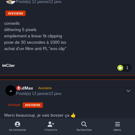
Posté(e)
12 janvier
12 janv.
AVEXIENS
conseils
dithering 5 pixels
empilement a linear fit clipping
pose de 30 secondes à 1000 iso
achat d'un filtre anti PL "eos clip"
Citer
1
Author stats
MadMax
Avexiens
Posté(e)
13 janvier
13 janv.
AUTEUR
AVEXIENS
Merci beaucoup, je vais bosser ça
👍
Citer
Se connecter
S’inscrire
Rechercher
Menu