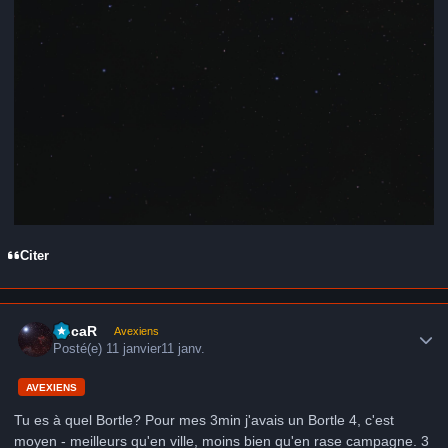
Citer
Author stats
LucaR
Avexiens
Posté(e)
11 janvier
11 janv.
AVEXIENS
Tu es à quel Bortle? Pour mes 3min j'avais un Bortle 4, c'est
moyen - meilleurs qu'en ville, moins bien qu'en rase campagne. 3