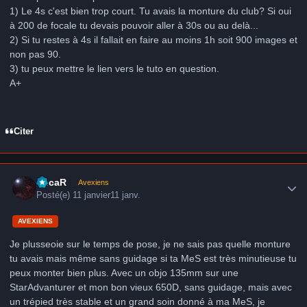
1) Le 4s c'est bien trop court. Tu avais la monture du club? Si oui
à 200 de focale tu devais pouvoir aller à 30s ou au delà...
2) Si tu restes à 4s il fallait en faire au moins 1h soit 900 images et
non pas 90.
3) tu peux mettre le lien vers le tuto en question.
A+
Citer
Author stats
LucaR
Avexiens
Posté(e)
11 janvier
11 janv.
AVEXIENS
Je plusseoie sur le temps de pose, je ne sais pas quelle monture
tu avais mais même sans guidage si ta MeS est très minutieuse tu
peux monter bien plus. Avec un objo 135mm sur une
StarAdvanturer et mon bon vieux 650D, sans guidage, mais avec
un trépied très stable et un grand soin donné à ma MeS, je