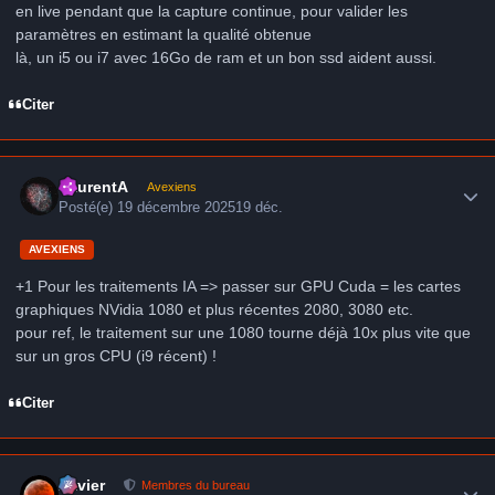
en live pendant que la capture continue, pour valider les
paramètres en estimant la qualité obtenue
là, un i5 ou i7 avec 16Go de ram et un bon ssd aident aussi.
Citer
Author stats
LaurentA
Avexiens
Posté(e)
19 décembre 2025
19 déc.
AVEXIENS
+1 Pour les traitements IA => passer sur GPU Cuda = les cartes
graphiques NVidia 1080 et plus récentes 2080, 3080 etc.
pour ref, le traitement sur une 1080 tourne déjà 10x plus vite que
sur un gros CPU (i9 récent) !
Citer
Author stats
Xavier
Membres du bureau