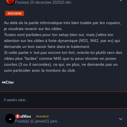
Posté(e)
20 décembre 2025
20 déc.
AVEXIENS
Au delà de la partie informatique très bien traitée par les copains,
je voudrais revenir sur les cibles.
Toutes sont parfaites pour ton setup bien sur, mais j'attire ton
attention sur les cibles à forte dynamique (M31, M42, par ex) qui
demande un bon savoir faire dans le traitement.
Si cette partie n 'est pas encore ton fort, oriente toi plutôt vers des
cibles plus "faciles" comme M45 que tu peux shooter en poses
courtes (3 ou 4 secondes), ce qui, en plus, ne demande pas un
suivi particulier avec la monture du club.
Citer
3 weeks later...
Author stats
MadMax
Avexiens
Posté(e)
11 janvier
11 janv.