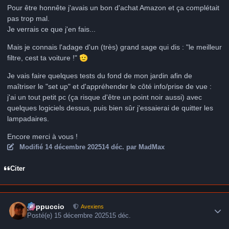
Pour être honnête j'avais un bon d'achat Amazon et ça complétait
pas trop mal.
Je verrais ce que j'en fais...
Mais je connais l'adage d'un (très) grand sage qui dis : "le meilleur
filtre, cest ta voiture !"
🫡
Je vais faire quelques tests du fond de mon jardin afin de
maîtriser le "set up" et d'appréhender le côté info/prise de vue :
j'ai un tout petit pc (ça risque d'être un point noir aussi) avec
quelques logiciels dessus, puis bien sûr j'essaierai de quitter les
lampadaires.
Encore merci à vous !
Modifié
14 décembre 2025
14 déc.
par MadMax
Citer
Author stats
peppuccio
Avexiens
Posté(e)
15 décembre 2025
15 déc.