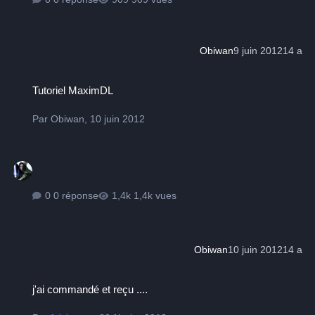
Obiwan
9 juin 2012
14 a
Tutoriel MaximDL
Tutoriel MaximDL
Par
Obiwan
,
10 juin 2012
0 réponse
1,4k vues
Obiwan
10 juin 2012
14 a
j'ai commandé et reçu ....
j'ai commandé et reçu ....