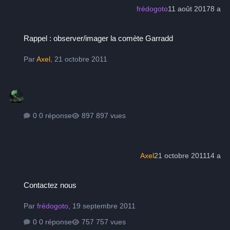
frédogoto
11 août 2017
8 a
Rappel : observer/imager la comète Garradd
Rappel : observer/imager la comète Garradd
Par
Axel
,
21 octobre 2011
0 réponse
897 vues
Axel
21 octobre 2011
14 a
Contactez nous
Contactez nous
Par
frédogoto
,
19 septembre 2011
0 réponse
757 vues