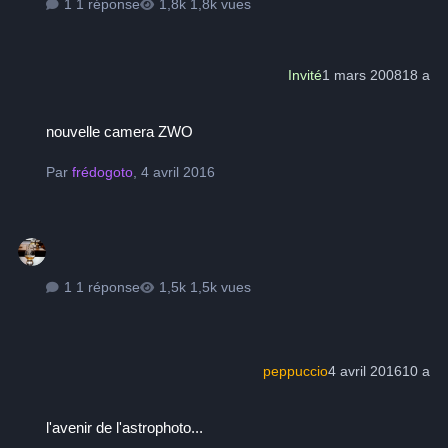
1 réponse
1,8k vues
Invité
1 mars 2008
18 a
nouvelle camera ZWO
nouvelle camera ZWO
Par
frédogoto
,
4 avril 2016
1 réponse
1,5k vues
peppuccio
4 avril 2016
10 a
l'avenir de l'astrophoto...
l'avenir de l'astrophoto...