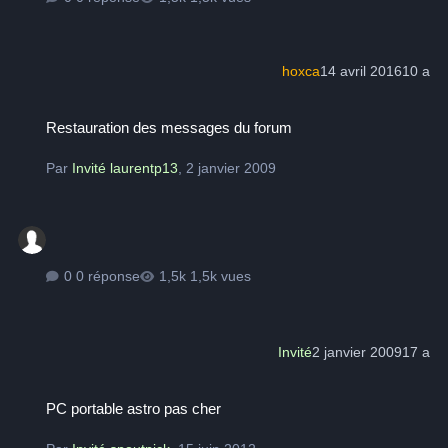
hoxca
14 avril 2016
10 a
Restauration des messages du forum
Restauration des messages du forum
Par
Invité laurentp13
,
2 janvier 2009
0 réponse
1,5k vues
Invité
2 janvier 2009
17 a
PC portable astro pas cher
PC portable astro pas cher