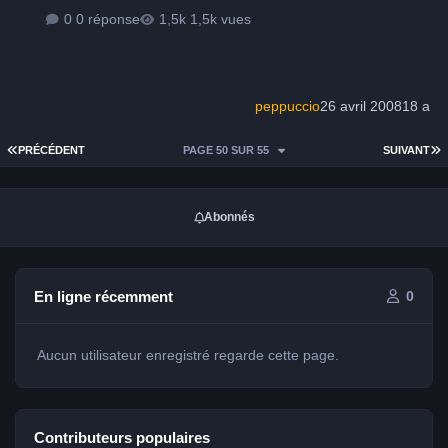
0 réponse
1,5k vues
peppuccio
26 avril 2008
18 a
PREMIÈRE PAGE
D
PRÉCÉDENT
PAGE 50 SUR 55
SUIVANT
Abonnés
En ligne récemment
0
Aucun utilisateur enregistré regarde cette page.
Contributeurs populaires