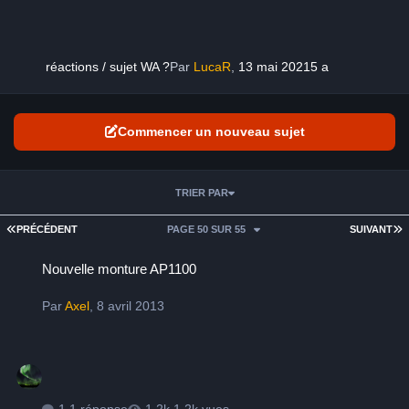
réactions / sujet WA ?
Par
LucaR
,
13 mai 2021
5 a
Commencer un nouveau sujet
TRIER PAR
PREMIÈRE PAGE
D
PRÉCÉDENT
PAGE 50 SUR 55
SUIVANT
Nouvelle monture AP1100
Nouvelle monture AP1100
Par
Axel
,
8 avril 2013
1 réponse
1,2k vues