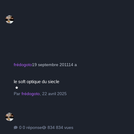
frédogoto
19 septembre 2011
14 a
le soft optique du siecle
le soft optique du siecle
Par
frédogoto
,
22 avril 2025
0 réponse
834 vues