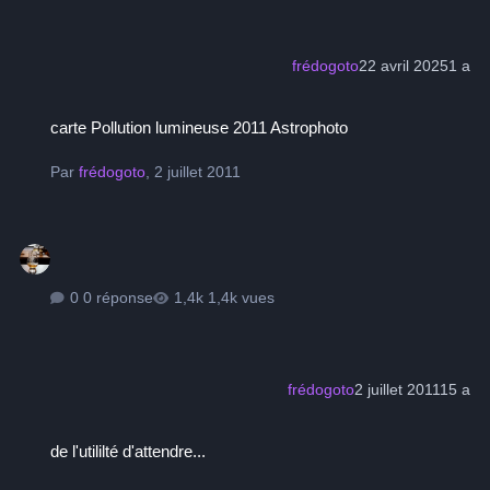
frédogoto
22 avril 2025
1 a
carte Pollution lumineuse 2011 Astrophoto
carte Pollution lumineuse 2011 Astrophoto
Par
frédogoto
,
2 juillet 2011
0 réponse
1,4k vues
frédogoto
2 juillet 2011
15 a
de l'utililté d'attendre...
de l'utililté d'attendre...