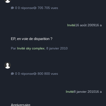
0 réponse
705 vues
Invité
16 août 2009
16 a
EP, en voie de disparition ?
EP, en voie de disparition ?
Par
Invité sky complex
,
8 janvier 2010
0 réponse
800 vues
Invité
8 janvier 2010
16 a
Anniversaire
Anniversaire