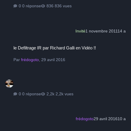
0 réponse
836 vues
Invité
1 novembre 2011
14 a
le Defiltrage IR par Richard Galli en Vidéo !!
le Defiltrage IR par Richard Galli en Vidéo !!
Par
frédogoto
,
29 avril 2016
0 réponse
2,2k vues
frédogoto
29 avril 2016
10 a
monture de 3.4 kg pour scope de 15kg et directdrive