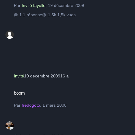
Par
Invité fayolle
,
19 décembre 2009
1 réponse
1,5k vues
Invité
19 décembre 2009
16 a
boom
boom
Par
frédogoto
,
1 mars 2008