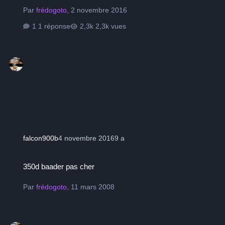
Par
frédogoto
,
2 novembre 2016
1 réponse
2,3k vues
falcon900b
4 novembre 2016
9 a
350d baader pas cher
350d baader pas cher
Par
frédogoto
,
11 mars 2008