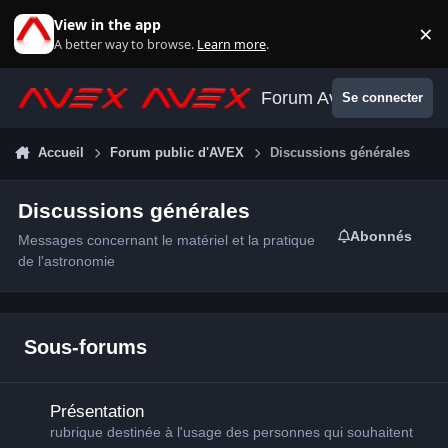
Aller au contenu
View in the app
×
Di
A better way to browse.
Learn more
.
Forum Avex
Se connecter
Accueil
Forum public d'AVEX
Discussions générales
Discussions générales
Abonnés
Messages concernant le matériel et la pratique
de l'astronomie
Sous-forums
Présentation
Présentation
rubrique destinée à l'usage des personnes qui souhaitent