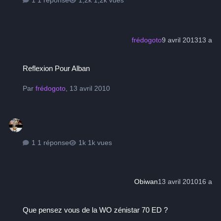
frédogoto
9 avril 2013
13 a
Reflexion Pour Alban
Reflexion Pour Alban
Par
frédogoto
,
13 avril 2010
1 réponse
1k vues
Obiwan
13 avril 2010
16 a
Que pensez vous de la WO zénistar 70 ED ?
Que pensez vous de la WO zénistar 70 ED ?