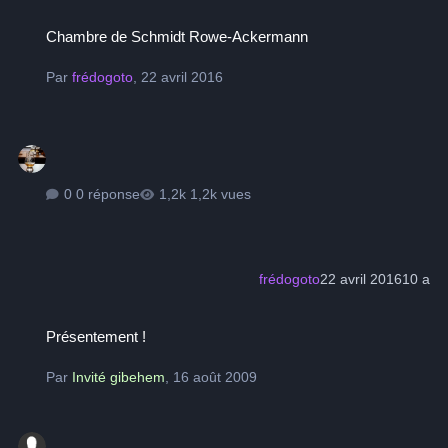
Chambre de Schmidt Rowe-Ackermann
Chambre de Schmidt Rowe-Ackermann
Par
frédogoto
,
22 avril 2016
0 réponse
1,2k vues
frédogoto
22 avril 2016
10 a
Présentement !
Présentement !
Par
Invité gibehem
,
16 août 2009