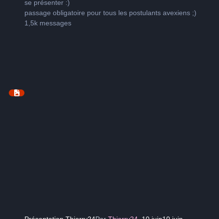
se présenter
:)
passage obligatoire pour tous les postulants avexiens
;)
1,5k
messages
Présentation Thierry24
Par
Thierry24
,
10 juin
10 juin