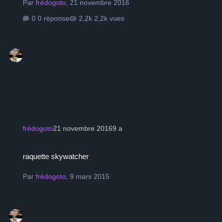
Par
frédogoto
,
21 novembre 2016
0 réponse
2,2k vues
frédogoto
21 novembre 2016
9 a
raquette skywatcher
raquette skywatcher
Par
frédogoto
,
9 mars 2015