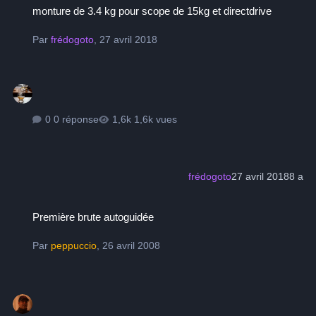
monture de 3.4 kg pour scope de 15kg et directdrive
Par
frédogoto
,
27 avril 2018
0 réponse
1,6k vues
frédogoto
27 avril 2018
8 a
Première brute autoguidée
Première brute autoguidée
Par
peppuccio
,
26 avril 2008