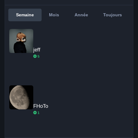
Semaine
Mois
Année
Toujours
jeff
jeff
5
FHoTo
FHoTo
1