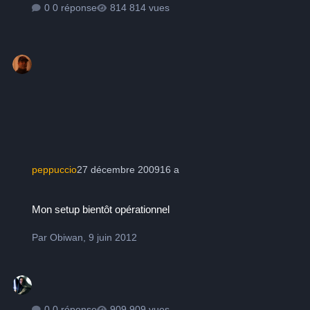
0 réponse
814 vues
peppuccio
27 décembre 2009
16 a
Mon setup bientôt opérationnel
Mon setup bientôt opérationnel
Par
Obiwan
,
9 juin 2012
0 réponse
909 vues