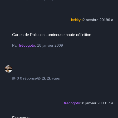
kekkyu
2 octobre 2019
6 a
Cartes de Pollution Lumineuse haute définition
Cartes de Pollution Lumineuse haute définition
Par
frédogoto
,
18 janvier 2009
0 réponse
2k vues
frédogoto
18 janvier 2009
17 a
Focusmax
Focusmax