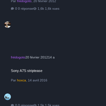
Par
frédogoto
,
20 février 2012
0 réponse
1,6k vues
frédogoto
20 février 2012
14 a
Sony A7S striptease
Sony A7S striptease
Par
hoxca
,
14 avril 2016
0 réponse
1,5k vues