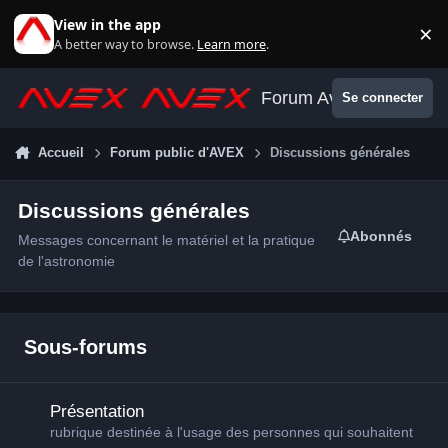
Aller au contenu
View in the app
×
Di
A better way to browse.
Learn more
.
Forum Avex
Se connecter
Accueil
Forum public d'AVEX
Discussions générales
Discussions générales
Abonnés
Messages concernant le matériel et la pratique
de l'astronomie
Sous-forums
Présentation
Présentation
rubrique destinée à l'usage des personnes qui souhaitent