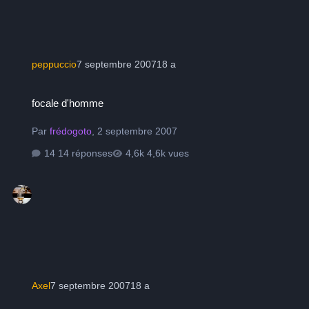
peppuccio
7 septembre 2007
18 a
focale d'homme
focale d'homme
Par
frédogoto
,
2 septembre 2007
14 réponses
4,6k vues
Axel
7 septembre 2007
18 a