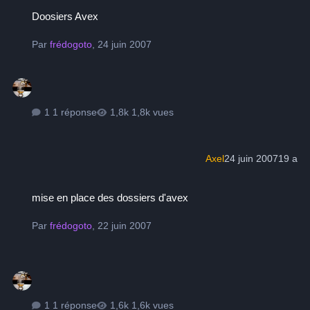
Doosiers Avex
Doosiers Avex
Par
frédogoto
,
24 juin 2007
1 réponse
1,8k vues
Axel
24 juin 2007
19 a
mise en place des dossiers d'avex
mise en place des dossiers d'avex
Par
frédogoto
,
22 juin 2007
1 réponse
1,6k vues