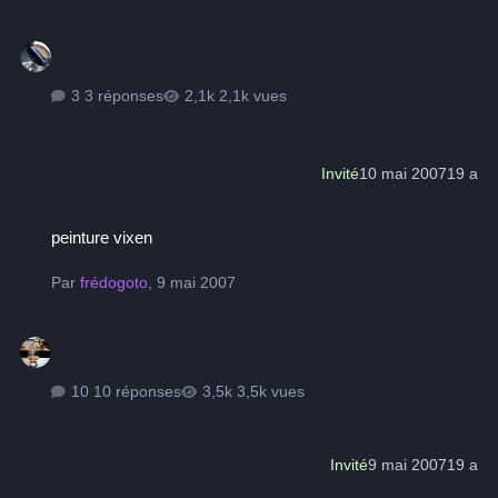
3 réponses
2,1k vues
Invité
10 mai 2007
19 a
peinture vixen
peinture vixen
Par
frédogoto
,
9 mai 2007
10 réponses
3,5k vues
Invité
9 mai 2007
19 a