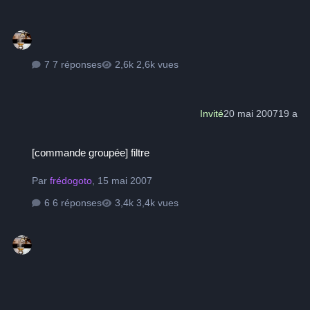
7 réponses
2,6k vues
Invité
20 mai 2007
19 a
[commande groupée] filtre
[commande groupée] filtre
Par
frédogoto
,
15 mai 2007
6 réponses
3,4k vues