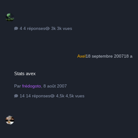
4 réponses
3k vues
Axel
18 septembre 2007
18 a
Stats avex
Stats avex
Par
frédogoto
,
8 août 2007
14 réponses
4,5k vues