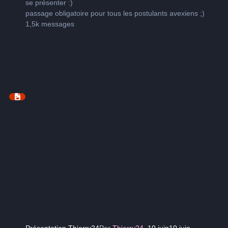
se présenter
:)
passage obligatoire pour tous les postulants avexiens
;)
1,5k
messages
Présentation Thierry24
Par
Thierry24
,
10 juin
10 juin