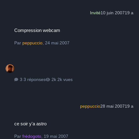
Invité
10 juin 2007
19 a
Compression webcam
Compression webcam
Par
peppuccio
,
24 mai 2007
3 réponses
2k vues
peppuccio
28 mai 2007
19 a
ce soir y'a astro
ce soir y'a astro
Par
frédogoto
,
19 mai 2007