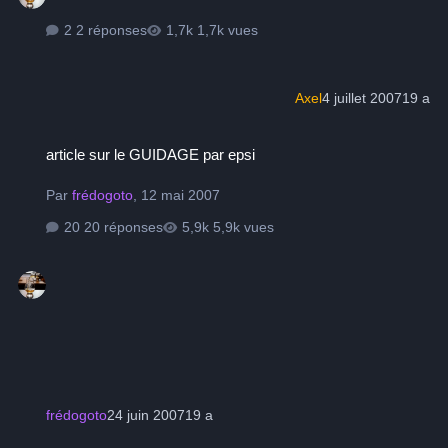
2 réponses
1,7k vues
Axel
4 juillet 2007
19 a
article sur le GUIDAGE par epsi
article sur le GUIDAGE par epsi
Par
frédogoto
,
12 mai 2007
20 réponses
5,9k vues
frédogoto
24 juin 2007
19 a