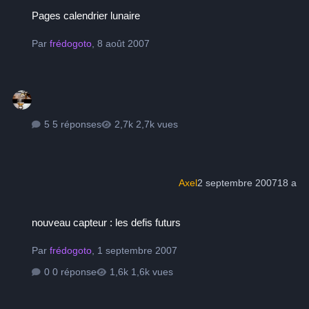
Pages calendrier lunaire
Pages calendrier lunaire
Par
frédogoto
,
8 août 2007
5 réponses
2,7k vues
Axel
2 septembre 2007
18 a
nouveau capteur : les defis futurs
nouveau capteur : les defis futurs
Par
frédogoto
,
1 septembre 2007
0 réponse
1,6k vues