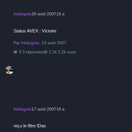
frédogoto
30 août 2007
18 a
Status AVEX : Victoire
Status AVEX : Victoire
Par
frédogoto
,
13 août 2007
3 réponses
2,2k vues
frédogoto
17 août 2007
18 a
reçu le filtre IDas
reçu le filtre IDas