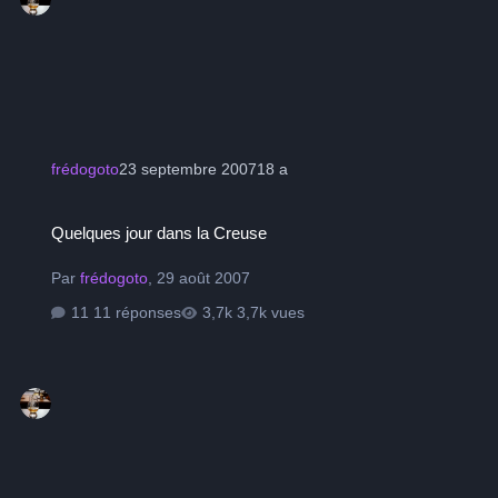
frédogoto
23 septembre 2007
18 a
Quelques jour dans la Creuse
Quelques jour dans la Creuse
Par
frédogoto
,
29 août 2007
11 réponses
3,7k vues