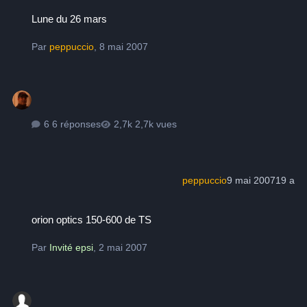
Lune du 26 mars
Lune du 26 mars
Par
peppuccio
,
8 mai 2007
6 réponses
2,7k vues
peppuccio
9 mai 2007
19 a
orion optics 150-600 de TS
orion optics 150-600 de TS
Par
Invité epsi
,
2 mai 2007