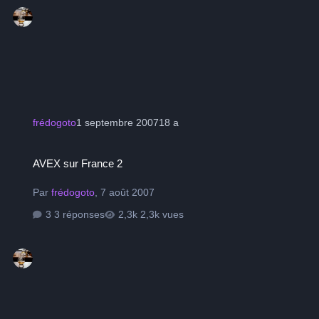
frédogoto
1 septembre 2007
18 a
AVEX sur France 2
AVEX sur France 2
Par
frédogoto
,
7 août 2007
3 réponses
2,3k vues