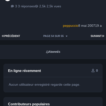
3 réponses
2,5k vues
peppuccio
8 mai 2007
19 a
PREMIÈRE PAGE
D
PRÉCÉDENT
PAGE 54 SUR 55
SUIVANT
Abonnés
En ligne récemment
0
Aucun utilisateur enregistré regarde cette page.
Contributeurs populaires