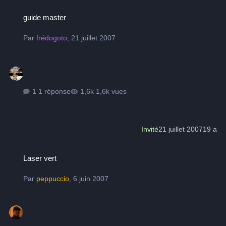
guide master
guide master
Par
frédogoto
,
21 juillet 2007
1 réponse
1,6k vues
Invité
21 juillet 2007
19 a
Laser vert
Laser vert
Par
peppuccio
,
6 juin 2007