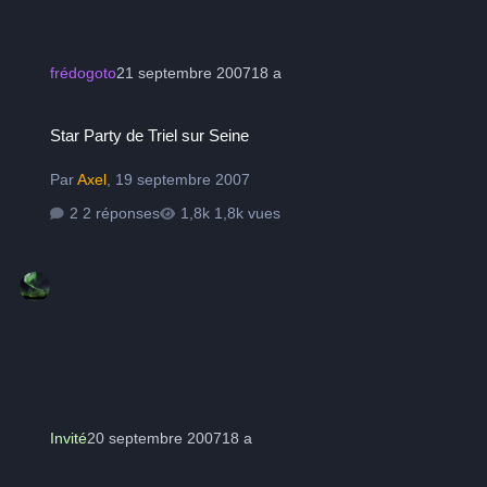
frédogoto
21 septembre 2007
18 a
Star Party de Triel sur Seine
Star Party de Triel sur Seine
Par
Axel
,
19 septembre 2007
2 réponses
1,8k vues
Invité
20 septembre 2007
18 a
mel pour avex