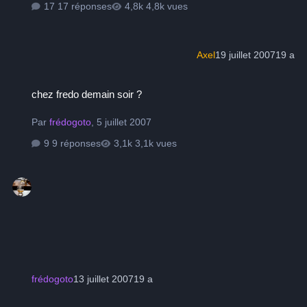
17 réponses
4,8k vues
Axel
19 juillet 2007
19 a
chez fredo demain soir ?
chez fredo demain soir ?
Par
frédogoto
,
5 juillet 2007
9 réponses
3,1k vues
frédogoto
13 juillet 2007
19 a
Astroart