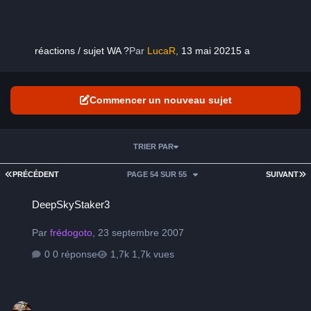
réactions / sujet WA ?
Par
LucaR
,
13 mai 2021
5 a
Commencer un nouveau sujet
TRIER PAR
PREMIÈRE PAGE
D
PRÉCÉDENT
PAGE 54 SUR 55
SUIVANT
DeepSkyStaker3
DeepSkyStaker3
Par
frédogoto
,
23 septembre 2007
0 réponse
1,7k vues