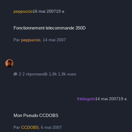
peppuccio
16 mai 2007
19 a
Fonctionnement telecommande 350D
Fonctionnement telecommande 350D
Par
peppuccio
,
14 mai 2007
2 réponses
1,8k vues
frédogoto
14 mai 2007
19 a
Mon Pseudo CCDOBS
Mon Pseudo CCDOBS
Par
CCDOBS
,
6 mai 2007