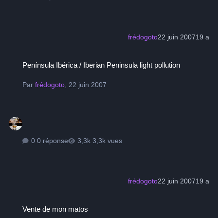
frédogoto
22 juin 2007
19 a
Península Ibérica / Iberian Peninsula light pollution
Península Ibérica / Iberian Peninsula light pollution
Par
frédogoto
,
22 juin 2007
0 réponse
3,3k vues
frédogoto
22 juin 2007
19 a
Vente de mon matos
Vente de mon matos