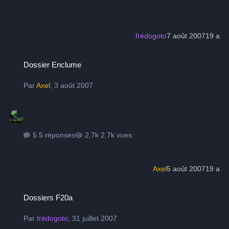
frédogoto
7 août 2007
19 a
Dossier Enclume
Dossier Enclume
Par
Axel
,
3 août 2007
5 réponses
2,7k vues
Axel
5 août 2007
19 a
Dossiers F20a
Dossiers F20a
Par
frédogoto
,
31 juillet 2007