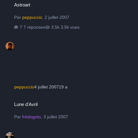
Astroart
Par
peppuccio
,
2 juillet 2007
7 réponses
3,5k vues
peppuccio
4 juillet 2007
19 a
Lune d'Avril
Lune d'Avril
Par
frédogoto
,
3 juillet 2007