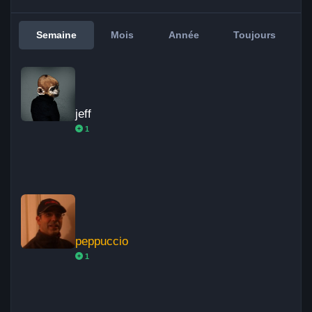
Semaine
Mois
Année
Toujours
jeff
jeff
1
peppuccio
peppuccio
1