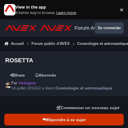
Aller au contenu
View in the app
×
Di
A better way to browse.
Learn more
.
Forum Avex
Se connecter
Accueil
Forum public d'AVEX
Cosmologie et astronautiqu
ROSETTA
Share
Abonnés
Par
frédogoto
14 juillet 2014
12 a
dans
Cosmologie et astronautique
Commencer un nouveau sujet
Répondre à ce sujet