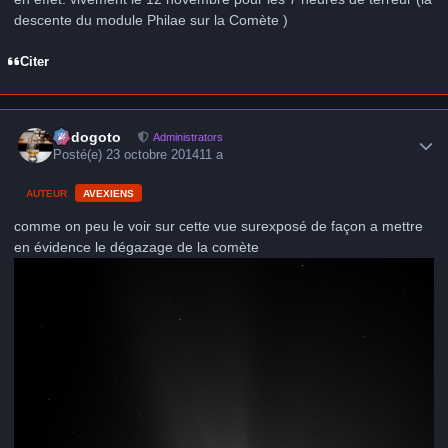
descente du module Philae sur la Comète )
Citer
Author stats
frédogoto
Administrators
Posté(e)
23 octobre 2014
11 a
AUTEUR
AVEXIENS
comme on peu le voir sur cette vue surexposé de façon a mettre
en évidence le dégazage de la comète