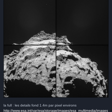
la full : les details fond 1.4m par pixel environs
http://www.esa.int/var/esa/storage/images/esa_multimedia/images