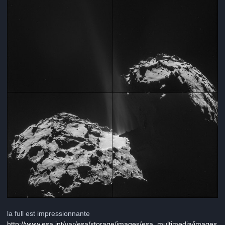
la full est impressionnante
http://www.esa.int/var/esa/storage/images/esa_multimedia/images