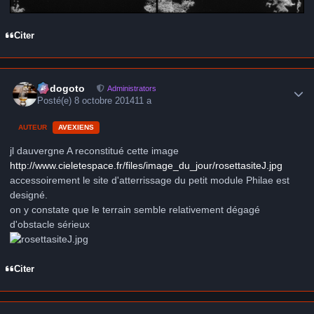
Citer
Author stats
frédogoto
Administrators
Posté(e)
8 octobre 2014
11 a
AUTEUR
AVEXIENS
jl dauvergne A reconstitué cette image
http://www.cieletespace.fr/files/image_du_jour/rosettasiteJ.jpg
accessoirement le site d'atterrissage du petit module Philae est
designé.
on y constate que le terrain semble relativement dégagé
d'obstacle sérieux
Citer
Author stats