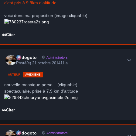
c'est pris à 9.9km d'altitude
voici donc ma proposition (image cliquable)
Citer
Author stats
frédogoto
Administrators
Posté(e)
21 octobre 2014
11 a
AUTEUR
AVEXIENS
nouvelle mosaique perso...
(cliquable)
spectaculaire, prise à 7.9 km d'altitude
Citer
Author stats
frédogoto
Administrators