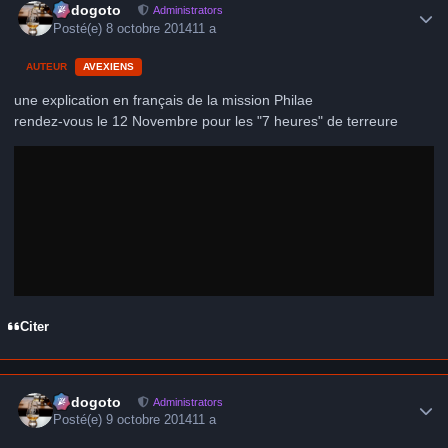
frédogoto
Administrators
Posté(e)
8 octobre 2014
11 a
AUTEUR
AVEXIENS
une explication en français de la mission Philae
rendez-vous le 12 Novembre pour les "7 heures" de terreure
Citer
Author stats
frédogoto
Administrators
Posté(e)
9 octobre 2014
11 a