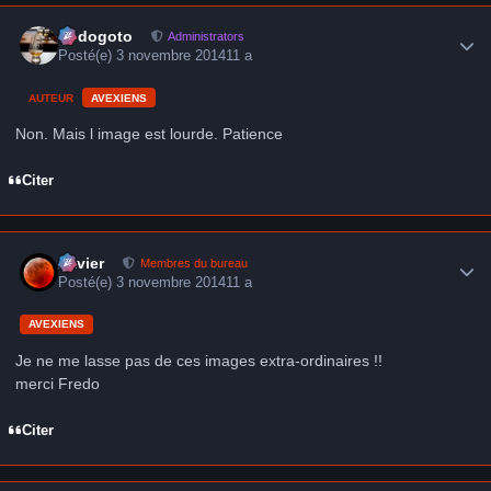
Author stats
frédogoto
Administrators
Posté(e)
3 novembre 2014
11 a
AUTEUR
AVEXIENS
Non. Mais l image est lourde. Patience
Citer
Author stats
Xavier
Membres du bureau
Posté(e)
3 novembre 2014
11 a
AVEXIENS
Je ne me lasse pas de ces images extra-ordinaires !!
merci Fredo
Citer