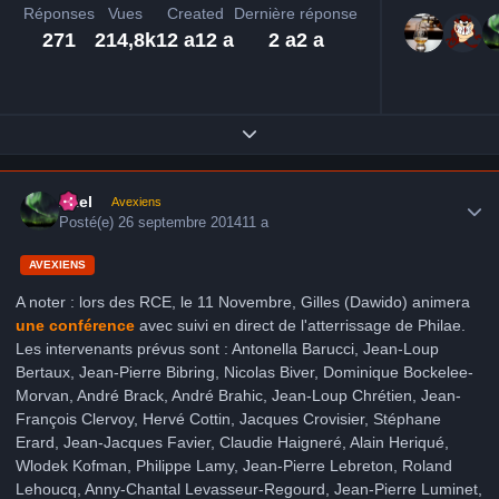
Réponses
Vues
Created
Dernière réponse
271
214,8k
12 a
12 a
2 a
2 a
Expand topic overview
Author stats
Axel
Avexiens
Posté(e)
26 septembre 2014
11 a
AVEXIENS
A noter : lors des RCE, le 11 Novembre, Gilles (Dawido) animera
une conférence
avec suivi en direct de l'atterrissage de Philae.
Les intervenants prévus sont : Antonella Barucci, Jean-Loup
Bertaux, Jean-Pierre Bibring, Nicolas Biver, Dominique Bockelee-
Morvan, André Brack, André Brahic, Jean-Loup Chrétien, Jean-
François Clervoy, Hervé Cottin, Jacques Crovisier, Stéphane
Erard, Jean-Jacques Favier, Claudie Haigneré, Alain Heriqué,
Wlodek Kofman, Philippe Lamy, Jean-Pierre Lebreton, Roland
Lehoucq, Anny-Chantal Levasseur-Regourd, Jean-Pierre Luminet,