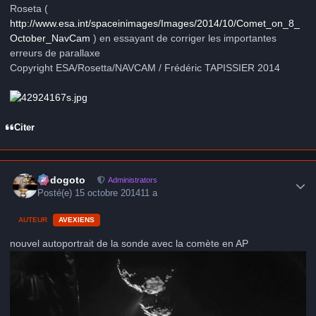
Roseta (
http://www.esa.int/spaceinimages/Images/2014/10/Comet_on_8_
October_NavCam
) en essayant de corriger les importantes
erreurs de parallaxe
Copyright ESA/Rosetta/NAVCAM / Frédéric TAPISSIER 2014
Citer
Author stats
frédogoto
Administrators
Posté(e)
15 octobre 2014
11 a
AUTEUR
AVEXIENS
nouvel autoportrait de la sonde avec la comète en AP