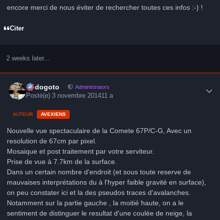
encore merci de nous éviter de rechercher toutes ces infos :-) !
Citer
2 weeks later...
Author stats
frédogoto
Administrators
Posté(e)
3 novembre 2014
11 a
AUTEUR
AVEXIENS
Nouvelle vue spectaculaire de la Comete 67P/C-G, Avec un
resolution de 67cm par pixel.
Mosaique et post traitement par votre serviteur.
Prise de vue à 7.7km de la surface.
Dans un certain nombre d'endroit (et sous toute reserve de
mauvaises interprétations du à l'hyper faible gravité en surface),
on peu constater ici et la des pseudos traces d'avalanches.
Notamment sur la partie gauche , la moitié haute, on a le
sentiment de distinguer le resultat d'une coulée de neige, la