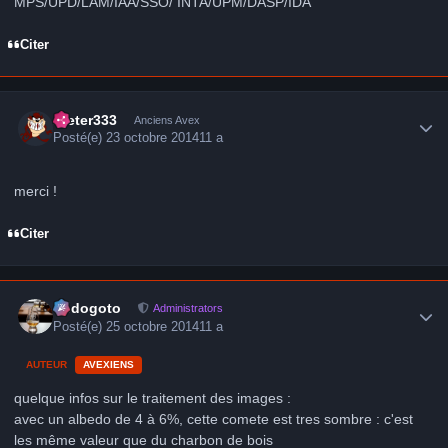
MPS/UPD/LAM/IAA/SSO/ INTA/UPM/DASP/IDA
Citer
Author stats
Dieter333
Anciens Avex
Posté(e)
23 octobre 2014
11 a
merci !
Citer
Author stats
frédogoto
Administrators
Posté(e)
25 octobre 2014
11 a
AUTEUR
AVEXIENS
quelque infos sur le traitement des images :
avec un albedo de 4 à 6%, cette comete est tres sombre : c'est
les même valeur que du charbon de bois