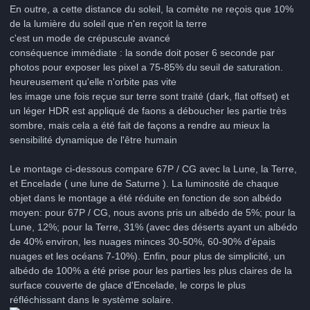
En outre, a cette distance du soleil, la comète ne reçois que 10%
de la lumière du soleil que n'en reçoit la terre
c'est un mode de crépuscule avancé
conséquence immédiate : la sonde doit poser 6 seconde par
photos pour exposer les pixel a 75-85% du seuil de saturation.
heureusement qu'elle n'orbite pas vite
les image une fois reçue sur terre sont traité (dark, flat offset) et
un léger HDR est appliqué de faons a déboucher les partie très
sombre, mais cela a été fait de façons a rendre au mieux la
sensibilité dynamique de l'être humain
Le montage ci-dessous compare 67P / CG avec la Lune, la Terre,
et Encelade ( une lune de Saturne ). La luminosité de chaque
objet dans le montage a été réduite en fonction de son albédo
moyen: pour 67P / CG, nous avons pris un albédo de 5%; pour la
Lune, 12%; pour la Terre, 31% (avec des déserts ayant un albédo
de 40% environ, les nuages ​​minces 30-50%, 60-90% d'épais
nuages ​​et les océans 7-10%). Enfin, pour plus de simplicité, un
albédo de 100% a été prise pour les parties les plus claires de la
surface couverte de glace d'Encelade, le corps le plus
réfléchissant dans le système solaire.