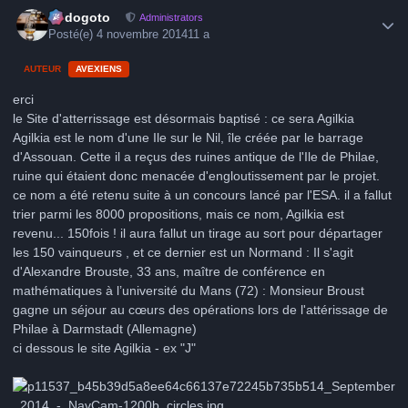
Author stats
frédogoto
Administrators
Posté(e)
4 novembre 2014
11 a
AUTEUR
AVEXIENS
erci
le Site d'atterrissage est désormais baptisé : ce sera Agilkia
Agilkia est le nom d'une Ile sur le Nil, île créée par le barrage
d'Assouan. Cette il a reçus des ruines antique de l'Ile de Philae,
ruine qui étaient donc menacée d'engloutissement par le projet.
ce nom a été retenu suite à un concours lancé par l'ESA. il a fallut
trier parmi les 8000 propositions, mais ce nom, Agilkia est
revenu... 150fois ! il aura fallut un tirage au sort pour départager
les 150 vainqueurs , et ce dernier est un Normand : Il s'agit
d'Alexandre Brouste, 33 ans, maître de conférence en
mathématiques à l’université du Mans (72) : Monsieur Broust
gagne un séjour au cœurs des opérations lors de l'attérissage de
Philae à Darmstadt (Allemagne)
ci dessous le site Agilkia - ex "J"