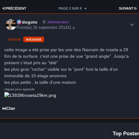
PREMIÈRE PAGE
D
PRÉCÉDENT
PAGE 2 SUR 8
SUIVANT
Author stats
frédogoto
Administrators
Posté(e)
26 septembre 2014
11 a
AUTEUR
AVEXIENS
cette image a été prise par les une des Navcam de roseta a 29
Km de la surface. c'est une prise de vue "grand angle". Jusqu'a
présent c’était pris au "télé"
les plus gros "rocher" visible sur le "pont" font la taille d'un
immeuble de 10 étage environs
les plus petits , la taille d'une maison
cliquez pour agrandir
Citer
Top Poster