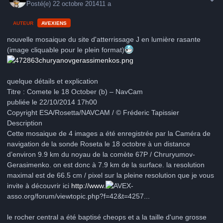
Posté(e)
22 octobre 2014
11 a
AUTEUR
AVEXIENS
nouvelle mosaique du site d'atterrissage J en lumière rasante
(image cliquable pour le plein format)
quelque détails et explication
Titre : Comete le 18 October (b) – NavCam
publiée le 22/10/2014 17h00
Copyright ESA/Rosetta/NAVCAM / © Fréderic Tapissier
Description
Cette mosaique de 4 images a été enregistrée par la Caméra de
navigation de la sonde Roseta le 18 octobre à un distance
d’environ 9.9 km du noyau de la comète 67P / Chruryumov-
Gerasimenko. on est donc à 7.9 km de la surface. la resolution
maximal est de 66.5 cm / pixel sur la pleine resolution que je vous
invite à découvrir ici
http://www.
-
asso.org/forum/viewtopic.php?f=42&t=4257...
le rocher central a été baptisé cheops et a la taille d'une grosse