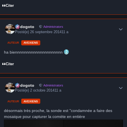
Citer
Author stats
frédogoto
Administrators
Posté(e)
26 septembre 2014
11 a
AUTEUR
AVEXIENS
ha biennnnnnnnnnnnnnnnnnnnn
Citer
Author stats
frédogoto
Administrators
Posté(e)
2 octobre 2014
11 a
AUTEUR
AVEXIENS
désormais très proche, la sonde est "condamnée a faire des
mosaique pour capturer la comète en entière