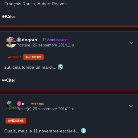
François Raulin, Hubert Reeves...
Citer
Author stats
frédogoto
Administrators
Posté(e)
26 septembre 2014
11 a
AUTEUR
AVEXIENS
zut. cela tombe un mardi...
Citer
Author stats
Axel
Avexiens
Posté(e)
26 septembre 2014
11 a
AVEXIENS
Ouais, mais le 11 novembre est férié...