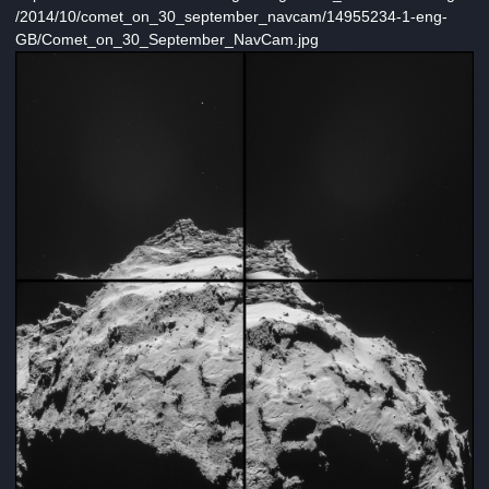
/2014/10/comet_on_30_september_navcam/14955234-1-eng-
GB/Comet_on_30_September_NavCam.jpg