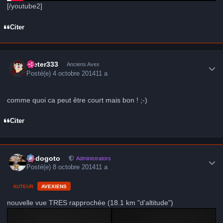
[/youtube2]
Citer
Author stats
Dieter333
Anciens Avex
Posté(e)
4 octobre 2014
11 a
comme quoi ca peut être court mais bon ! ;-)
Citer
Author stats
frédogoto
Administrators
Posté(e)
8 octobre 2014
11 a
AUTEUR
AVEXIENS
nouvelle vue TRES rapprochée (18.1 km "d'altitude")