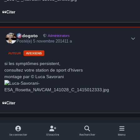
Citer
Author stats
frédogoto
Administrators
Posté(e)
5 novembre 2014
11 a
AUTEUR
AVEXIENS
si les symptômes persistent,
consultez votre station de sport d'hivers
montage par © Luca Savorani
Citer
Author stats
Dieter333
Anciens Avex
Posté(e)
5 novembre 2014
11 a
Se connecter
S’inscrire
Rechercher
Menu