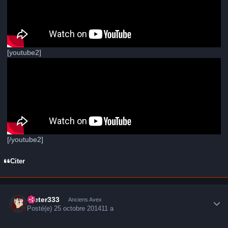
[youtube2]
[/youtube2]
Citer
Author stats
Dieter333
Anciens Avex
Posté(e)
25 octobre 2014
11 a