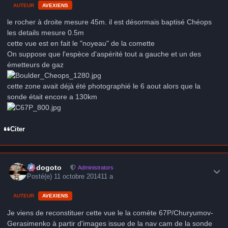
AUTEUR
AVEXIENS
le rocher à droite mesure 45m. il est désormais baptisé Chéops
les details mesure 0.5m
cette vue est en fait le "noyeau" de la comette
On suppose que l'espèce d'aspérité tout a gauche et un des
émetteurs de gaz
cette zone avait déjà été photographié le 6 aout alors que la
sonde était encore a 130km
Citer
Author stats
frédogoto
Administrators
Posté(e)
11 octobre 2014
11 a
AUTEUR
AVEXIENS
Je viens de reconstituer cette vue le la comète 67P/Churyumov-
Gerasimenko à partir d'images issue de la nav cam de la sonde