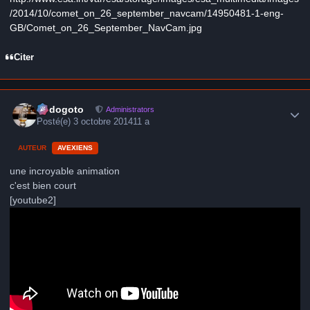
/2014/10/comet_on_26_september_navcam/14950481-1-eng-
GB/Comet_on_26_September_NavCam.jpg
Citer
Author stats
frédogoto
Administrators
Posté(e)
3 octobre 2014
11 a
AUTEUR
AVEXIENS
une incroyable animation
c'est bien court
[youtube2]