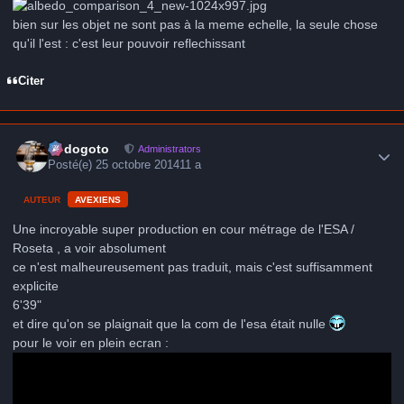
bien sur les objet ne sont pas à la meme echelle, la seule chose
qu'il l'est : c'est leur pouvoir reflechissant
Citer
Author stats
frédogoto
Administrators
Posté(e)
25 octobre 2014
11 a
AUTEUR
AVEXIENS
Une incroyable super production en cour métrage de l'ESA /
Roseta , a voir absolument
ce n'est malheureusement pas traduit, mais c'est suffisamment
explicite
6'39"
et dire qu'on se plaignait que la com de l'esa était nulle
pour le voir en plein ecran :