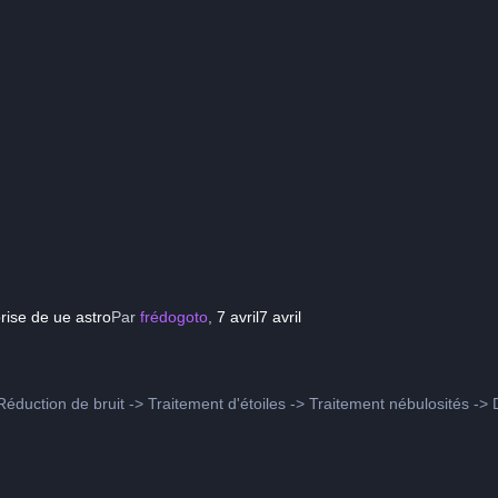
rise de ue astro
Par
frédogoto
,
7 avril
7 avril
éduction de bruit -> Traitement d'étoiles -> Traitement nébulosités -> D