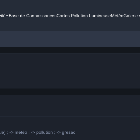
vité
Base de Connaissances
Cartes Pollution Lumineuse
Météo
Galerie
e) ; -> météo ; -> pollution ; -> gresac