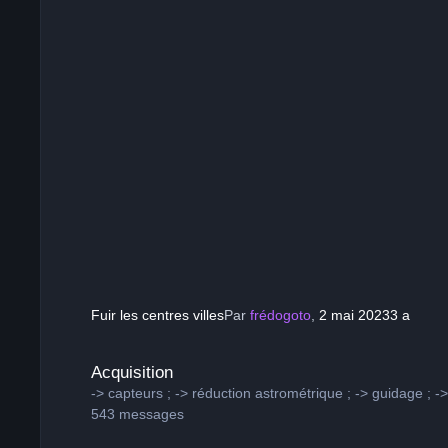
Fuir les centres villes
Par
frédogoto
,
2 mai 2023
3 a
Acquisition
Acquisition
-> capteurs ; -> réduction astrométrique ; -> guidage ; -
543
messages