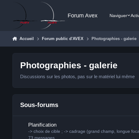
Aller au contenu
Forum Avex
Naviguer
Acti
Accueil
Forum public d'AVEX
Photographies - galerie
Photographies - galerie
Discussions sur les photos, pas sur le matériel lui même
Sous-forums
Planification
Planification
-> choix de cible ; -> cadrage (grand champ, longue focal
73
messages