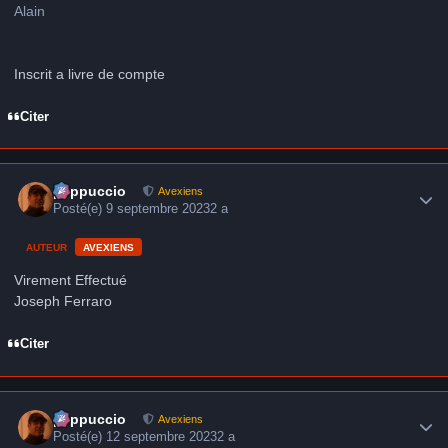
Alain
Inscrit a livre de compte
Citer
Author stats
peppuccio
Avexiens
Posté(e)
9 septembre 2023
2 a
AUTEUR
AVEXIENS
Virement Effectué
Joseph Ferraro
Citer
Author stats
peppuccio
Avexiens
Posté(e)
12 septembre 2023
2 a