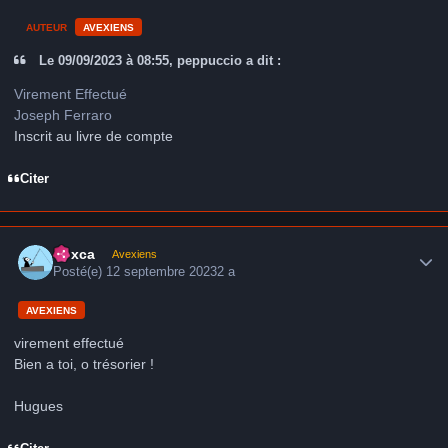
AUTEUR
AVEXIENS
Le 09/09/2023 à 08:55, peppuccio a dit :
Virement Effectué
Joseph Ferraro
Inscrit au livre de compte
Citer
Author stats
hoxca
Avexiens
Posté(e)
12 septembre 2023
2 a
AVEXIENS
virement effectué
Bien a toi, o trésorier !
Hugues