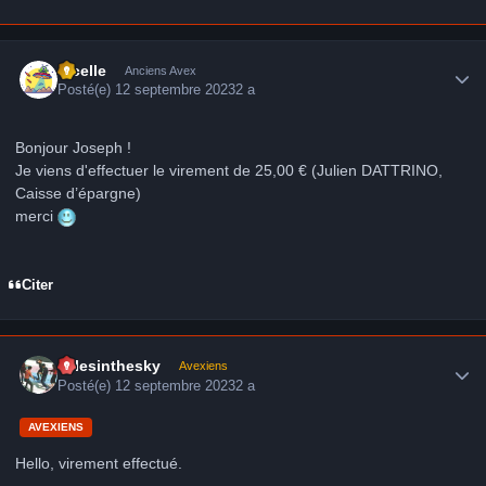
Author stats
Ficelle
Anciens Avex
Posté(e)
12 septembre 2023
2 a
Bonjour Joseph !
Je viens d'effectuer le virement de 25,00 € (Julien DATTRINO,
Caisse d’épargne)
merci
Citer
Author stats
milesinthesky
Avexiens
Posté(e)
12 septembre 2023
2 a
AVEXIENS
Hello, virement effectué.