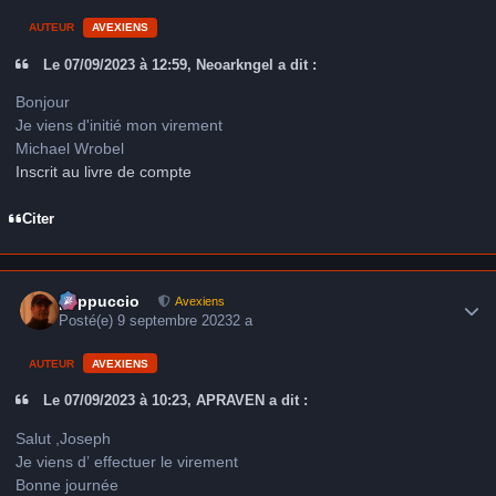
AUTEUR
AVEXIENS
Le 07/09/2023 à 12:59, Neoarkngel a dit :
Bonjour
Je viens d'initié mon virement
Michael Wrobel
Inscrit au livre de compte
Citer
Author stats
peppuccio
Avexiens
Posté(e)
9 septembre 2023
2 a
AUTEUR
AVEXIENS
Le 07/09/2023 à 10:23, APRAVEN a dit :
Salut ,Joseph
Je viens d’ effectuer le virement
Bonne journée