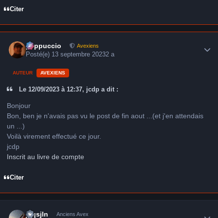
Citer
Author stats
peppuccio
Avexiens
Posté(e)
13 septembre 2023
2 a
AUTEUR
AVEXIENS
Le 12/09/2023 à 12:37, jcdp a dit :
Bonjour
Bon, ben je n'avais pas vu le post de fin aout ...(et j'en attendais
un ...)
Voilà virement effectué ce jour.
jcdp
Inscrit au livre de compte
Citer
Author stats
jcqsjln
Anciens Avex