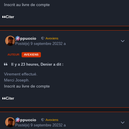
Inscrit au livre de compte
Citer
Author stats
peppuccio
Avexiens
Posté(e)
9 septembre 2023
2 a
AUTEUR
AVEXIENS
Il y a 23 heures, Denier a dit :
Virement effectué.
Merci Joseph.
Inscrit au livre de compte
Citer
Author stats
peppuccio
Avexiens
Posté(e)
9 septembre 2023
2 a