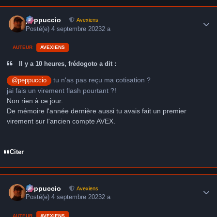
Author stats
peppuccio
Avexiens
Posté(e)
4 septembre 2023
2 a
AUTEUR
AVEXIENS
Il y a 10 heures, frédogoto a dit :
tu n'as pas reçu ma cotisation ?
@peppuccio
jai fais un virement flash pourtant ?!
Non rien à ce jour.
De mémoire l'année dernière aussi tu avais fait un premier
virement sur l'ancien compte AVEX.
Citer
Author stats
peppuccio
Avexiens
Posté(e)
4 septembre 2023
2 a
AUTEUR
AVEXIENS