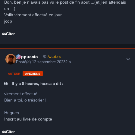
Bon, ben je n'avais pas vu le post de fin aout ...(et j'en attendais
un ...)
Voilà virement effectué ce jour.
jcdp
Citer
Author stats
peppuccio
Avexiens
Posté(e)
12 septembre 2023
2 a
AUTEUR
AVEXIENS
Il y a 8 heures, hoxca a dit :
virement effectué
Bien a toi, o trésorier !
Hugues
Inscrit au livre de compte
Citer