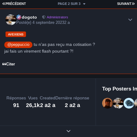
PREMIÈRE PAGE
D
PRÉCÉDENT
PAGE 2 SUR 3
SUIVANT
Author stats
frédogoto
Administrators
Posté(e)
4 septembre 2023
2 a
AVEXIENS
tu n'as pas reçu ma cotisation ?
@peppuccio
jai fais un virement flash pourtant ?!
Citer
Top Posters In
Réponses
Vues
Created
Dernière réponse
91
26,1k
2 a
2 a
2 a
2 a
Expand topic overview