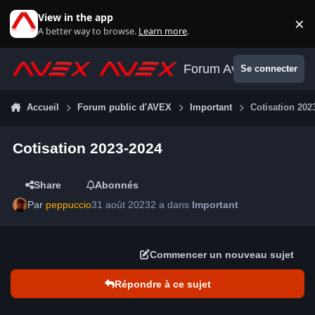
Aller au contenu
View in the app
×
Di
A better way to browse.
Learn more
.
Forum Avex
Se connecter
Accueil
Forum public d'AVEX
Important
Cotisation 202
Cotisation 2023-2024
Share
Abonnés
Par
peppuccio
31 août 2023
2 a
dans
Important
Commencer un nouveau sujet
Répondre à ce sujet