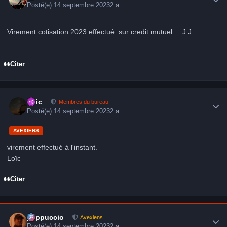
Posté(e)
14 septembre 2023
2 a
Virement cotisation 2023 effectué sur credit mutuel. : J.J.
Citer
Author stats
Loic
Membres du bureau
Posté(e)
14 septembre 2023
2 a
AVEXIENS
virement effectué à l'instant.
Loïc
Citer
Author stats
peppuccio
Avexiens
Posté(e)
14 septembre 2023
2 a