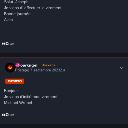
Salut ,Joseph
Je viens d’ effectuer le virement
Bonne journée
Alain
Citer
Author stats
Neoarkngel
Avexiens
Posté(e)
7 septembre 2023
2 a
AVEXIENS
Bonjour
Je viens d'initié mon virement
Michael Wrobel
Citer