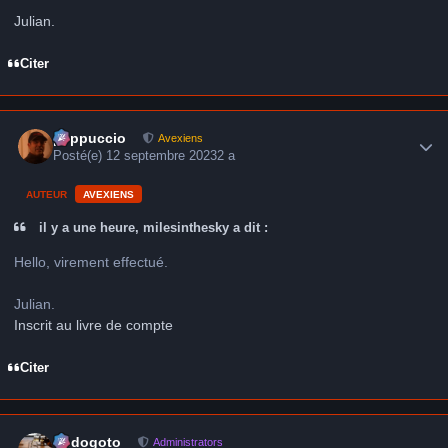
Julian.
Citer
Author stats
peppuccio
Avexiens
Posté(e)
12 septembre 2023
2 a
AUTEUR
AVEXIENS
il y a une heure, milesinthesky a dit :
Hello, virement effectué.
Julian.
Inscrit au livre de compte
Citer
Author stats
frédogoto
Administrators