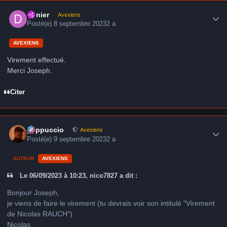
Author stats
Denier
Avexiens
Posté(e)
8 septembre 2023
2 a
AVEXIENS
Virement effectué.
Merci Joseph.
Citer
Author stats
peppuccio
Avexiens
Posté(e)
9 septembre 2023
2 a
AUTEUR
AVEXIENS
Le 06/09/2023 à 10:23, nico7827 a dit :
Bonjour Joseph,
je viens de faire le virement (tu devrais voir son intitulé "Virement
de Nicolas RAUCH").
Nicolas