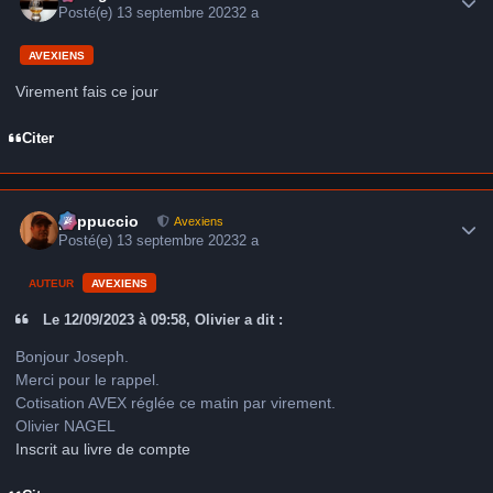
Posté(e)
13 septembre 2023
2 a
AVEXIENS
Virement fais ce jour
Citer
Author stats
peppuccio
Avexiens
Posté(e)
13 septembre 2023
2 a
AUTEUR
AVEXIENS
Le 12/09/2023 à 09:58, Olivier a dit :
Bonjour Joseph.
Merci pour le rappel.
Cotisation AVEX réglée ce matin par virement.
Olivier NAGEL
Inscrit au livre de compte