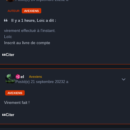
AUTEUR
AVEXIENS
Il y a 1 heure, Loic a dit :
virement effectué à l'instant.
Loïc
Inscrit au livre de compte
Citer
Author stats
Axel
Avexiens
Posté(e)
21 septembre 2023
2 a
AVEXIENS
Virement fait !
Citer