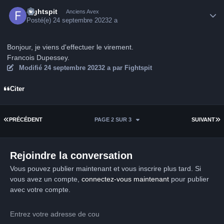
Author stats
Fightspit
Anciens Avex
Posté(e)
24 septembre 2023
2 a
Bonjour, je viens d'effectuer le virement.
Francois Dupessey.
Modifié
24 septembre 2023
2 a
par Fightspit
Citer
PREMIÈRE PAGE
D
PRÉCÉDENT
PAGE 2 SUR 3
SUIVANT
Rejoindre la conversation
Vous pouvez publier maintenant et vous inscrire plus tard. Si
vous avez un compte,
connectez-vous maintenant
pour publier
avec votre compte.