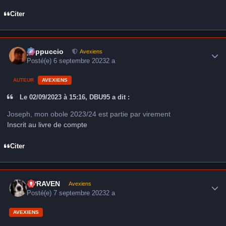
Citer
Author stats
peppuccio
Avexiens
Posté(e)
6 septembre 2023
2 a
AUTEUR
AVEXIENS
Le 02/09/2023 à 15:16, DBU95 a dit :
Joseph, mon obole 2023/24 est partie par virement
Inscrit au livre de compte
Citer
Author stats
APRAVEN
Avexiens
Posté(e)
7 septembre 2023
2 a
AVEXIENS