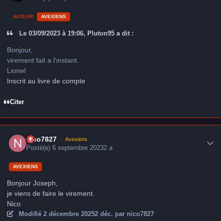
AUTEUR
AVEXIENS
Le 03/09/2023 à 19:06, Pluton95 a dit :
Bonjour,
virement fait a l'instant.
Lionel
Inscrit au livre de compte
Citer
Author stats
nico7827
Avexiens
Posté(e)
6 septembre 2023
2 a
AVEXIENS
Bonjour Joseph,
je viens de faire le virement.
Nico
Modifié
2 décembre 2025
2 déc.
par nico7827