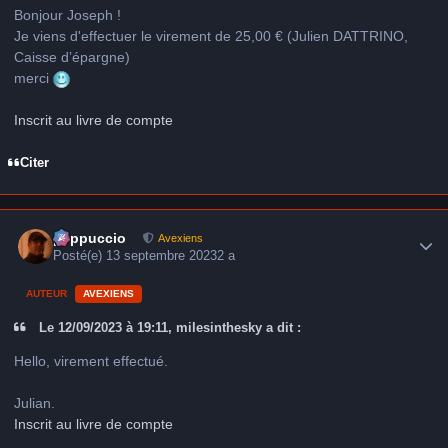
Bonjour Joseph !
Je viens d'effectuer le virement de 25,00 € (Julien DATTRINO,
Caisse d’épargne)
merci
Inscrit au livre de compte
Citer
Author stats
peppuccio
Avexiens
Posté(e)
13 septembre 2023
2 a
AUTEUR
AVEXIENS
Le 12/09/2023 à 19:11, milesinthesky a dit :
Hello, virement effectué.
Julian.
Inscrit au livre de compte