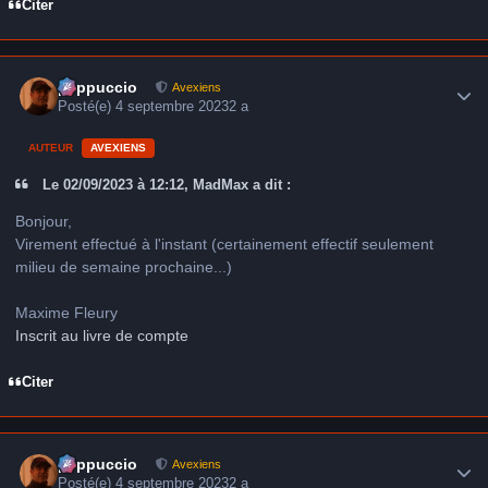
Citer
Author stats
peppuccio
Avexiens
Posté(e)
4 septembre 2023
2 a
AUTEUR
AVEXIENS
Le 02/09/2023 à 12:12, MadMax a dit :
Bonjour,
Virement effectué à l'instant (certainement effectif seulement
milieu de semaine prochaine...)
Maxime Fleury
Inscrit au livre de compte
Citer
Author stats
peppuccio
Avexiens
Posté(e)
4 septembre 2023
2 a