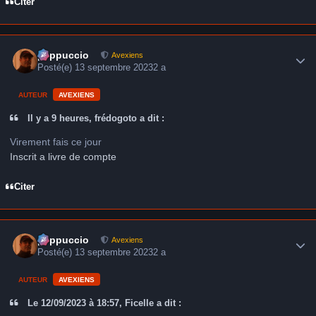
Citer
Author stats
peppuccio
Avexiens
Posté(e)
13 septembre 2023
2 a
AUTEUR
AVEXIENS
Il y a 9 heures, frédogoto a dit :
Virement fais ce jour
Inscrit a livre de compte
Citer
Author stats
peppuccio
Avexiens
Posté(e)
13 septembre 2023
2 a
AUTEUR
AVEXIENS
Le 12/09/2023 à 18:57, Ficelle a dit :