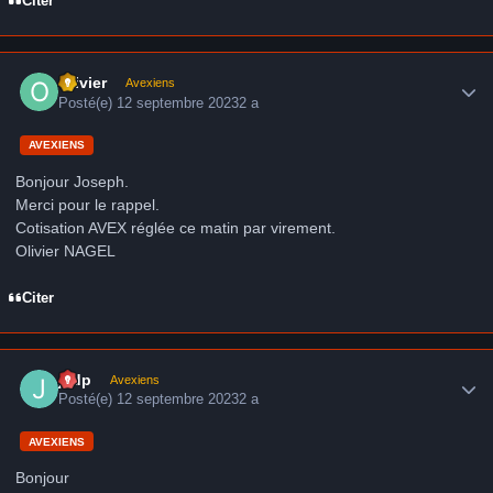
Citer
Author stats
Olivier
Avexiens
Posté(e)
12 septembre 2023
2 a
AVEXIENS
Bonjour Joseph.
Merci pour le rappel.
Cotisation AVEX réglée ce matin par virement.
Olivier NAGEL
Citer
Author stats
jcdp
Avexiens
Posté(e)
12 septembre 2023
2 a
AVEXIENS
Bonjour