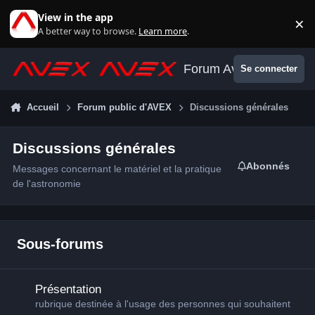
Aller au contenu
View in the app
×
Di
A better way to browse.
Learn more
.
Forum Avex
Se connecter
Accueil
Forum public d'AVEX
Discussions générales
Discussions générales
Abonnés
Messages concernant le matériel et la pratique
de l'astronomie
Sous-forums
Présentation
Présentation
rubrique destinée à l'usage des personnes qui souhaitent