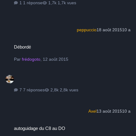
1 réponse
1,7k vues
peppuccio
18 août 2015
10 a
Débordé
Débordé
Par
frédogoto
,
12 août 2015
7 réponses
2,8k vues
Axel
13 août 2015
10 a
autoguidage du C8 au DO
autoguidage du C8 au DO