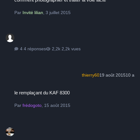
Par
Invité lilian
,
3 juillet 2015
4 réponses
2,2k vues
thierry60
19 août 2015
10 a
le remplaçant du KAF 8300
le remplaçant du KAF 8300
Par
frédogoto
,
15 août 2015