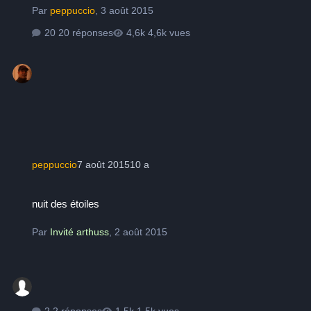
Par
peppuccio
,
3 août 2015
20 réponses
4,6k vues
peppuccio
7 août 2015
10 a
nuit des étoiles
nuit des étoiles
Par
Invité arthuss
,
2 août 2015
2 réponses
1,5k vues