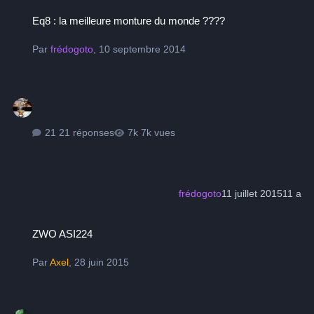
Eq8 : la meilleure monture du monde ????
Eq8 : la meilleure monture du monde ????
Par
frédogoto
,
10 septembre 2014
21 réponses
7k vues
frédogoto
11 juillet 2015
11 a
ZWO ASI224
ZWO ASI224
Par
Axel
,
28 juin 2015