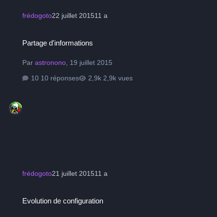
frédogoto
22 juillet 2015
11 a
Partage d'informations
Partage d'informations
Par
astronono
,
19 juillet 2015
10 réponses
2,9k vues
frédogoto
21 juillet 2015
11 a
Evolution de configuration
Evolution de configuration