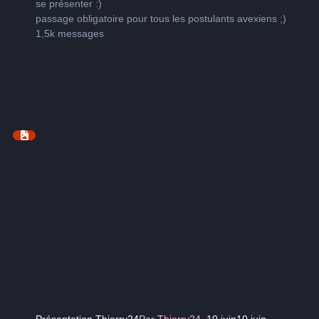
se présenter
:)
passage obligatoire pour tous les postulants avexiens
;)
1,5k
messages
Présentation Thierry24
Par
Thierry24
,
10 juin
10 juin