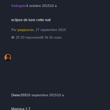
frédogoto
4 octobre 2015
10 a
eclipse de lune cette nuit
eclipse de lune cette nuit
Par
peppuccio
,
27 septembre 2015
20 réponses
5k vues
Dieter333
28 septembre 2015
10 a
Mamiya 1.7
Mamiya 1.7