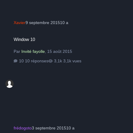
Xavier
9 septembre 2015
10 a
Window 10
Window 10
Par
Invité fayolle
,
15 août 2015
10 réponses
3,1k vues
frédogoto
3 septembre 2015
10 a