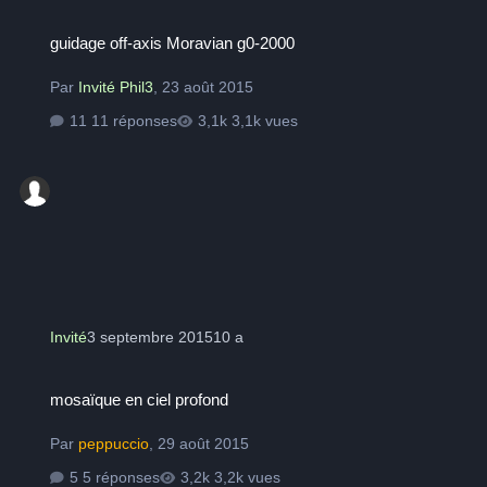
guidage off-axis Moravian g0-2000
guidage off-axis Moravian g0-2000
Par
Invité Phil3
,
23 août 2015
11 réponses
3,1k vues
Invité
3 septembre 2015
10 a
mosaïque en ciel profond
mosaïque en ciel profond
Par
peppuccio
,
29 août 2015
5 réponses
3,2k vues