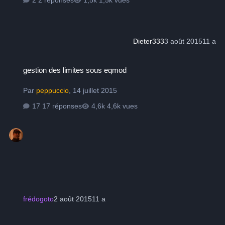
Dieter333
3 août 2015
11 a
gestion des limites sous eqmod
gestion des limites sous eqmod
Par
peppuccio
,
14 juillet 2015
17 réponses
4,6k vues
frédogoto
2 août 2015
11 a
l'évolution des capteurs CMOS est en marche