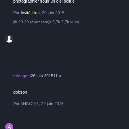
photographier sous un ciel pollué
Par
Invité lilian
,
20 juin 2015
29 réponses
5,7k vues
frédogoto
26 juin 2015
11 a
dobson
dobson
Par
ANGC191
,
22 juin 2015