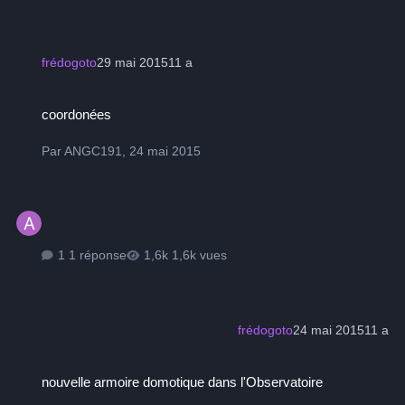
frédogoto
29 mai 2015
11 a
coordonées
coordonées
Par
ANGC191
,
24 mai 2015
1 réponse
1,6k vues
frédogoto
24 mai 2015
11 a
nouvelle armoire domotique dans l'Observatoire
nouvelle armoire domotique dans l'Observatoire