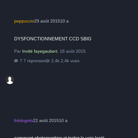
peppuccio
29 août 2015
10 a
DYSFONCTIONNEMENT CCD SBIG
DYSFONCTIONNEMENT CCD SBIG
Par
Invité fayegaubert
,
18 août 2015
7 réponses
2,4k vues
frédogoto
22 août 2015
10 a
comment photographier et traiter la voie lacté
comment photographier et traiter la voie lacté