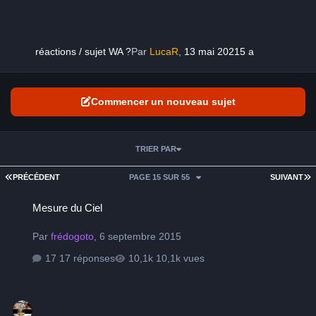
réactions / sujet WA ?
Par
LucaR
,
13 mai 2021
5 a
Commencer un nouveau sujet
TRIER PAR
PREMIÈRE PAGE
D
PRÉCÉDENT
PAGE 15 SUR 55
SUIVANT
Mesure du Ciel
Mesure du Ciel
Par
frédogoto
,
6 septembre 2015
17 réponses
10,1k vues