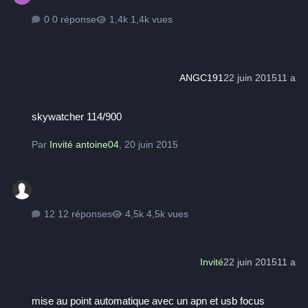
0 réponse
1,4k vues
ANGC191
22 juin 2015
11 a
skywatcher 114/900
skywatcher 114/900
Par
Invité antoine04
,
20 juin 2015
12 réponses
4,5k vues
Invité
22 juin 2015
11 a
mise au point automatique avec un apn et usb focus
mise au point automatique avec un apn et usb focus