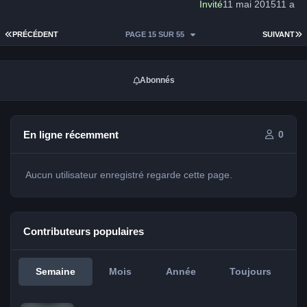
Invité
11 mai 2015
11 a
PREMIÈRE PAGE
D
PRÉCÉDENT
PAGE 15 SUR 55
SUIVANT
Abonnés
En ligne récemment
0
Aucun utilisateur enregistré regarde cette page.
Contributeurs populaires
Semaine
Mois
Année
Toujours
jeff