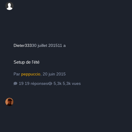
Dieter333
30 juillet 2015
11 a
Setup de l'été
Setup de l'été
Par
peppuccio
,
20 juin 2015
19 réponses
5,3k vues