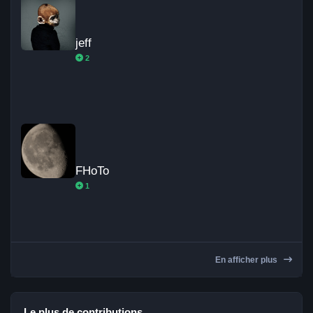
jeff
2
FHoTo
FHoTo
1
En afficher plus
Le plus de contributions