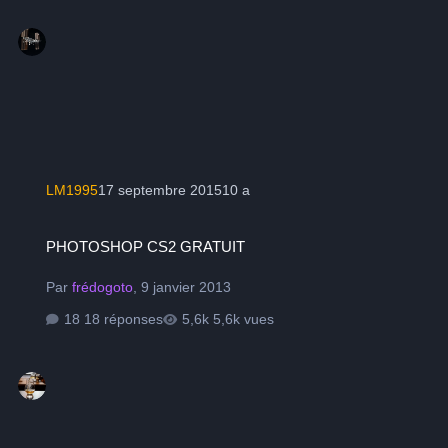
LM1995
17 septembre 2015
10 a
PHOTOSHOP CS2 GRATUIT
PHOTOSHOP CS2 GRATUIT
Par
frédogoto
,
9 janvier 2013
18 réponses
5,6k vues