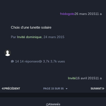
frédogoto
26 mars 2015
11 a
Choix d'une lunette solaire
Choix d'une lunette solaire
Par
Invité dominique
,
24 mars 2015
14 réponses
3,7k vues
Invité
16 avril 2015
11 a
PREMIÈRE PAGE
D
PRÉCÉDENT
PAGE 15 SUR 55
SUIVANT
Abonnés