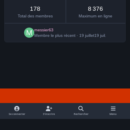
178
8 376
Total des membres
Maximum en ligne
messier63
Membre le plus récent
·
19 juillet
19 juil.
Light Mode
Dark Mode
System Preference
f
a
Se connecter
S’inscrire
Rechercher
Menu
Nous contacter
Cookies
RSS
c
Tout droits réservés Avex 2026 // © Avex 2026
e
Powered by
Invision Community