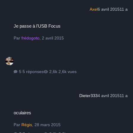
Axel
6 avril 2015
11 a
Je passe à l'USB Focus
Je passe à l'USB Focus
Par
frédogoto
,
2 avril 2015
5 réponses
2,6k vues
Dieter333
4 avril 2015
11 a
oculaires
oculaires
Par
Régis
,
28 mars 2015