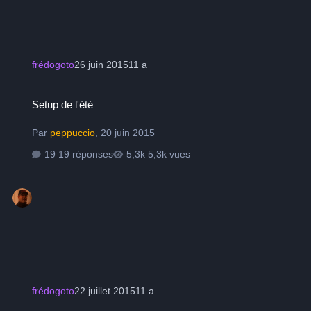
frédogoto
26 juin 2015
11 a
Setup de l'été
Setup de l'été
Par
peppuccio
,
20 juin 2015
19 réponses
5,3k vues
frédogoto
22 juillet 2015
11 a