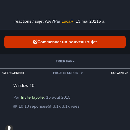
réactions / sujet WA ?
Par
LucaR
,
13 mai 2021
5 a
Commencer un nouveau sujet
TRIER PAR
PREMIÈRE PAGE
D
PRÉCÉDENT
PAGE 15 SUR 55
SUIVANT
Window 10
Window 10
Par
Invité fayolle
,
15 août 2015
10 réponses
3,1k vues