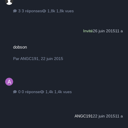
3 réponses
1,8k vues
Invité
26 juin 2015
11 a
dobson
dobson
Par
ANGC191
,
22 juin 2015
0 réponse
1,4k vues
ANGC191
22 juin 2015
11 a
skywatcher 114/900