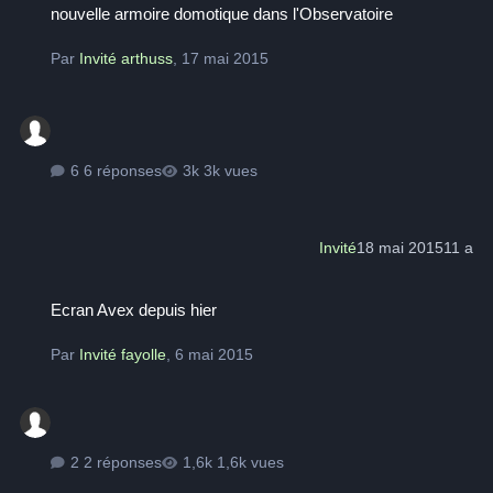
nouvelle armoire domotique dans l'Observatoire
Par
Invité arthuss
,
17 mai 2015
6 réponses
3k vues
Invité
18 mai 2015
11 a
Ecran Avex depuis hier
Ecran Avex depuis hier
Par
Invité fayolle
,
6 mai 2015
2 réponses
1,6k vues