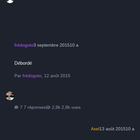
frédogoto
3 septembre 2015
10 a
Débordé
Débordé
Par
frédogoto
,
12 août 2015
7 réponses
2,8k vues
Axel
13 août 2015
10 a