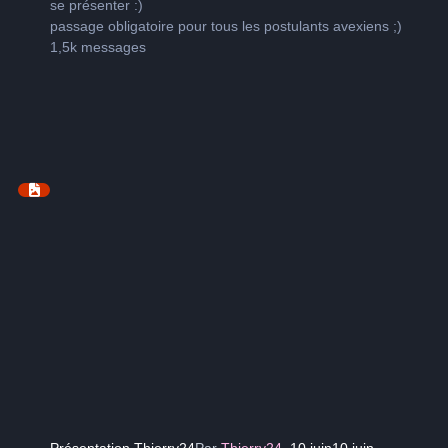
se présenter
:)
passage obligatoire pour tous les postulants avexiens
;)
1,5k
messages
Présentation Thierry24
Par
Thierry24
,
10 juin
10 juin