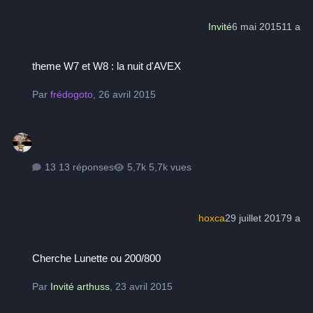
Invité
6 mai 2015
11 a
theme W7 et W8 : la nuit d'AVEX
theme W7 et W8 : la nuit d'AVEX
Par
frédogoto
,
26 avril 2015
13 réponses
5,7k vues
hoxca
29 juillet 2017
9 a
Cherche Lunette ou 200/800
Cherche Lunette ou 200/800
Par
Invité arthuss
,
23 avril 2015