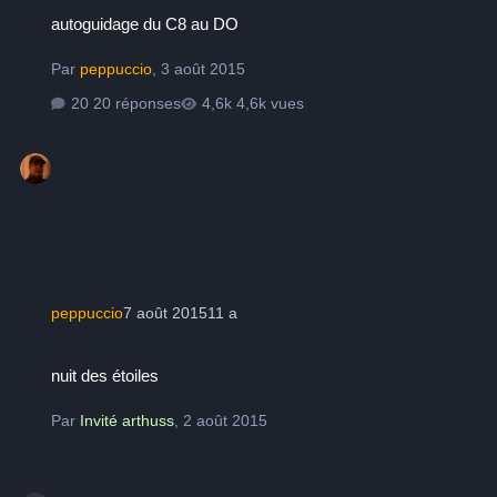
autoguidage du C8 au DO
autoguidage du C8 au DO
Par
peppuccio
,
3 août 2015
20 réponses
4,6k vues
peppuccio
7 août 2015
11 a
nuit des étoiles
nuit des étoiles
Par
Invité arthuss
,
2 août 2015