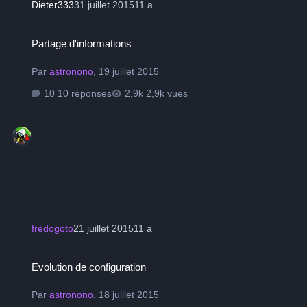
Dieter333
31 juillet 2015
11 a
Partage d'informations
Partage d'informations
Par
astronono
,
19 juillet 2015
10 réponses
2,9k vues
frédogoto
21 juillet 2015
11 a
Evolution de configuration
Evolution de configuration
Par
astronono
,
18 juillet 2015