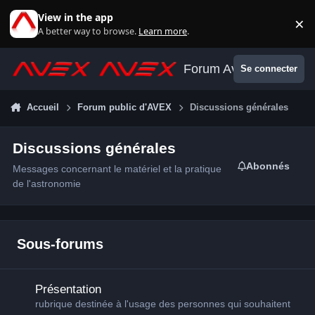
Aller au contenu
View in the app
×
Di
A better way to browse.
Learn more
.
Forum Avex
Se connecter
Accueil
Forum public d'AVEX
Discussions générales
Discussions générales
Abonnés
Messages concernant le matériel et la pratique
de l'astronomie
Sous-forums
Présentation
Présentation
rubrique destinée à l'usage des personnes qui souhaitent