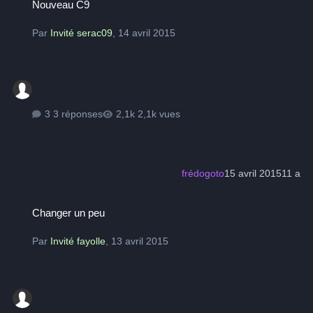
Nouveau C9
Par
Invité serac09
,
14 avril 2015
3 réponses
2,1k vues
frédogoto
15 avril 2015
11 a
Changer un peu
Changer un peu
Par
Invité fayolle
,
13 avril 2015