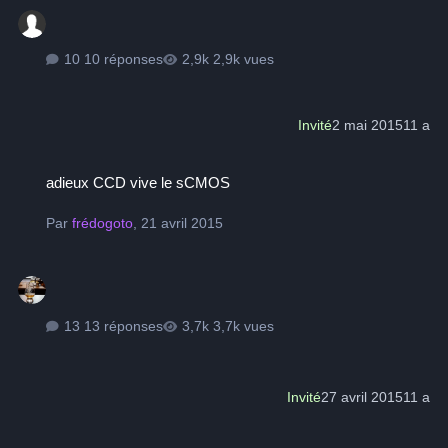
10 réponses
2,9k vues
Invité
2 mai 2015
11 a
adieux CCD vive le sCMOS
adieux CCD vive le sCMOS
Par
frédogoto
,
21 avril 2015
13 réponses
3,7k vues
Invité
27 avril 2015
11 a
Nouveau C9