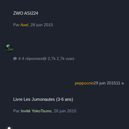
ZWO ASI224
ZWO ASI224
Par
Axel
,
28 juin 2015
4 réponses
2,7k vues
peppuccio
29 juin 2015
11 a
Livre Les Jumonautes (3-6 ans)
Livre Les Jumonautes (3-6 ans)
Par
Invité YokoTsuno
,
26 juin 2015