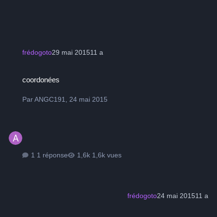
frédogoto
29 mai 2015
11 a
coordonées
coordonées
Par
ANGC191
,
24 mai 2015
1 réponse
1,6k vues
frédogoto
24 mai 2015
11 a
nouvelle armoire domotique dans l'Observatoire