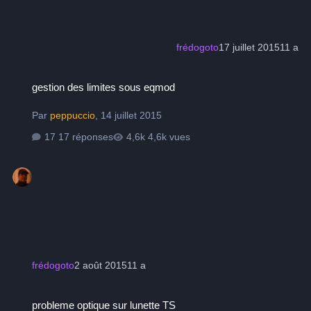
frédogoto
17 juillet 2015
11 a
gestion des limites sous eqmod
gestion des limites sous eqmod
Par
peppuccio
,
14 juillet 2015
17 réponses
4,6k vues
frédogoto
2 août 2015
11 a
probleme optique sur lunette TS
probleme optique sur lunette TS