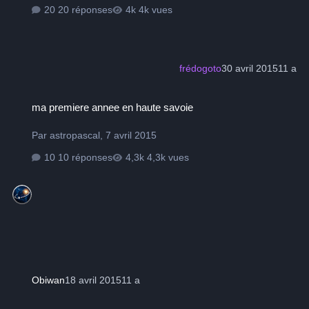
20 réponses
4k vues
frédogoto
30 avril 2015
11 a
ma premiere annee en haute savoie
ma premiere annee en haute savoie
Par
astropascal
,
7 avril 2015
10 réponses
4,3k vues
Obiwan
18 avril 2015
11 a
Histoire de filtres