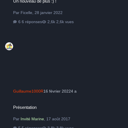
Un nouveau de plus :) !
Par
Ficelle
,
28 janvier 2022
6 réponses
2,6k vues
Guillaume1000R
16 février 2022
4 a
Présentation
Présentation
Par
Invité Marine
,
17 août 2017
5 réponses
3,8k vues