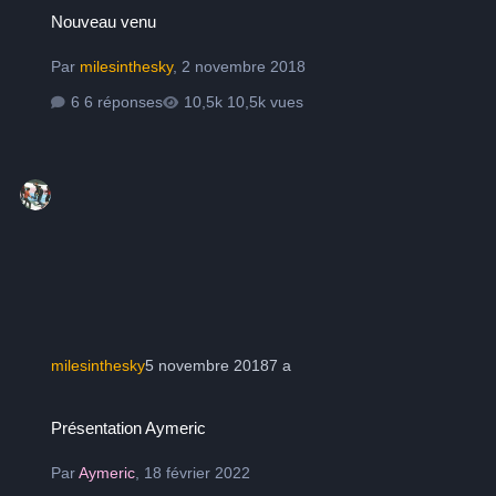
Nouveau venu
Nouveau venu
Par
milesinthesky
,
2 novembre 2018
6 réponses
10,5k vues
milesinthesky
5 novembre 2018
7 a
Présentation Aymeric
Présentation Aymeric
Par
Aymeric
,
18 février 2022