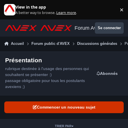
Aller au contenu
View in the app
×
Di
A better way to browse.
Learn more
.
Forum Avex
Se connecter
Accueil
Forum public d'AVEX
Discussions générales
P
Présentation
rubrique destinée à l'usage des personnes qui
Abonnés
souhaitent se présenter
:)
passage obligatoire pour tous les postulants
avexiens
;)
Commencer un nouveau sujet
TRIER PAR