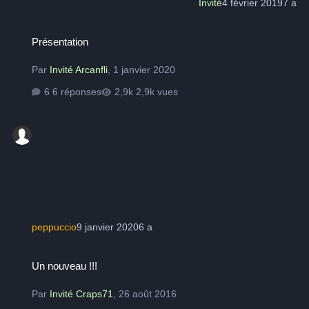
Invité
4 février 2019
7 a
Présentation
Présentation
Par
Invité Arcanfli
,
1 janvier 2020
6 réponses
2,9k vues
peppuccio
9 janvier 2020
6 a
Un nouveau !!!
Un nouveau !!!
Par
Invité Craps71
,
26 août 2016