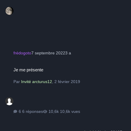
frédogoto
7 septembre 2022
3 a
Je me présente
Je me présente
Par
Invité arcturus12
,
2 février 2019
6 réponses
10,6k vues