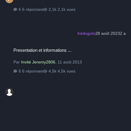
6 réponses
2,1k vues
frédogoto
28 août 2023
2 a
Presentation et informations ...
Presentation et informations ...
Par
Invité Jeremy2806
,
11 août 2013
6 réponses
4,5k vues