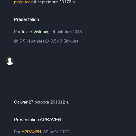
peppuccio
4 septembre 2017
8 a
Présentation
Présentation
Par
Invité Vivlepic
,
24 octobre 2013
5 réponses
3,5k vues
Obiwan
27 octobre 2013
12 a
Présentation APRAVEN
Présentation APRAVEN
Par
APRAVEN
,
30 août 2022