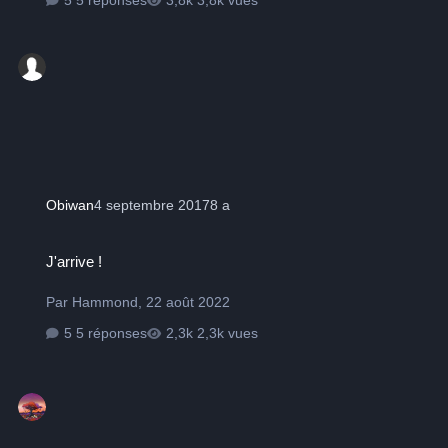
Obiwan
4 septembre 2017
8 a
J'arrive !
J'arrive !
Par
Hammond
,
22 août 2022
5 réponses
2,3k vues