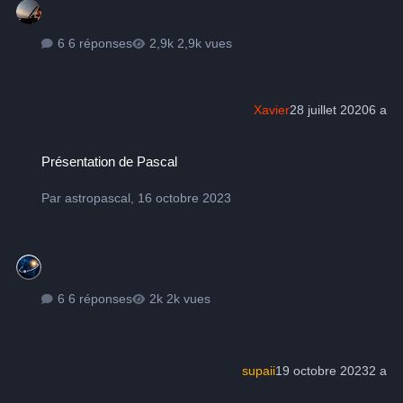
6 réponses
2,9k vues
Xavier
28 juillet 2020
6 a
Présentation de Pascal
Présentation de Pascal
Par
astropascal
,
16 octobre 2023
6 réponses
2k vues
supaii
19 octobre 2023
2 a