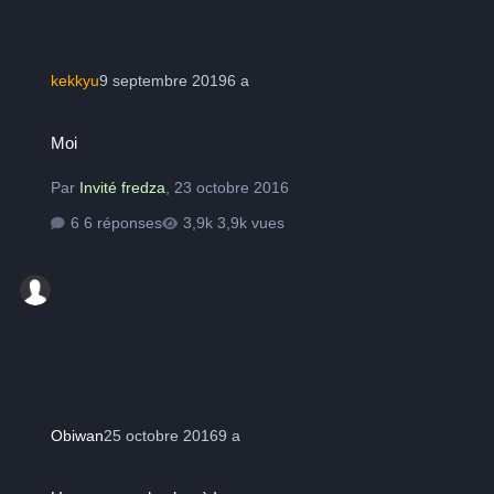
kekkyu
9 septembre 2019
6 a
Moi
Moi
Par
Invité fredza
,
23 octobre 2016
6 réponses
3,9k vues
Obiwan
25 octobre 2016
9 a
Un nouveau de plus :) !