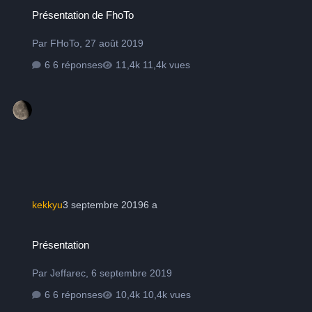
Présentation de FhoTo
Présentation de FhoTo
Par
FHoTo
,
27 août 2019
6 réponses
11,4k vues
kekkyu
3 septembre 2019
6 a
Présentation
Présentation
Par
Jeffarec
,
6 septembre 2019
6 réponses
10,4k vues