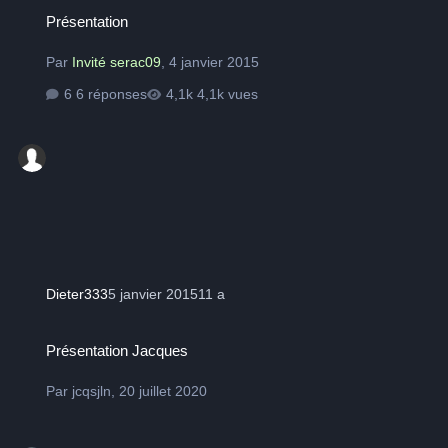
Présentation
Présentation
Par
Invité serac09
,
4 janvier 2015
6 réponses
4,1k vues
Dieter333
5 janvier 2015
11 a
Présentation Jacques
Présentation Jacques
Par
jcqsjln
,
20 juillet 2020