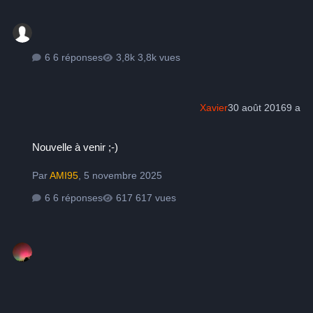
6 réponses
3,8k vues
Xavier
30 août 2016
9 a
Nouvelle à venir ;-)
Nouvelle à venir ;-)
Par
AMI95
,
5 novembre 2025
6 réponses
617 vues