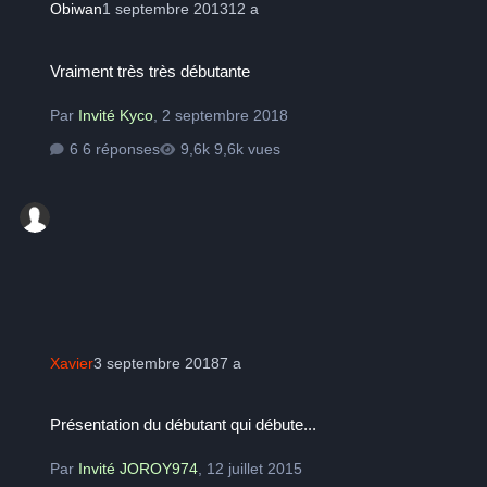
Obiwan
1 septembre 2013
12 a
Vraiment très très débutante
Vraiment très très débutante
Par
Invité Kyco
,
2 septembre 2018
6 réponses
9,6k vues
Xavier
3 septembre 2018
7 a
Présentation du débutant qui débute...
Présentation du débutant qui débute...
Par
Invité JOROY974
,
12 juillet 2015