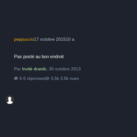
peppuccio
17 octobre 2015
10 a
Pas posté au bon endroit
Pas posté au bon endroit
Par
Invité dranilc
,
30 octobre 2013
6 réponses
3,5k vues