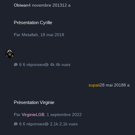
Obiwan
4 novembre 2013
12 a
Présentation Cyrille
Présentation Cyrille
Par
Metallah
,
18 mai 2018
6 réponses
4k vues
supaii
28 mai 2018
8 a
Présentation Virginie
Présentation Virginie
Par
VirginieLGB
,
1 septembre 2022
6 réponses
2,1k vues