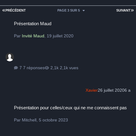
PREMIÈRE PAGE
D
PRÉCÉDENT
PAGE 3 SUR 5
SUIVANT
Présentation Maud
Présentation Maud
Par
Invité Maud
,
19 juillet 2020
7 réponses
2,1k vues
Xavier
26 juillet 2020
6 a
Présentation pour celles/ceux qui ne me connaissent pas
Présentation pour celles/ceux qui ne me connaissent pas
Par
Mitchell
,
5 octobre 2023