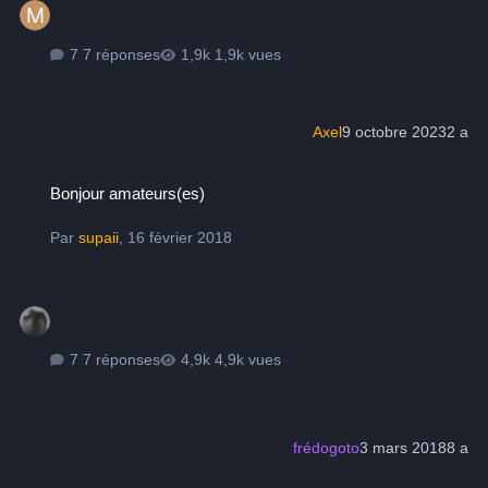
7 réponses
1,9k vues
Axel
9 octobre 2023
2 a
Bonjour amateurs(es)
Bonjour amateurs(es)
Par
supaii
,
16 février 2018
7 réponses
4,9k vues
frédogoto
3 mars 2018
8 a