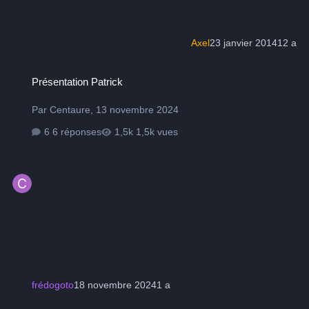
Axel
23 janvier 2014
12 a
Présentation Patrick
Présentation Patrick
Par
Centaure
,
13 novembre 2024
6 réponses
1,5k vues
frédogoto
18 novembre 2024
1 a