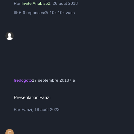
Par
Invité Anubis52
,
26 août 2018
6 réponses
10k vues
frédogoto
17 septembre 2018
7 a
Présentation Fanzi
Présentation Fanzi
Par
Fanzi
,
18 août 2023