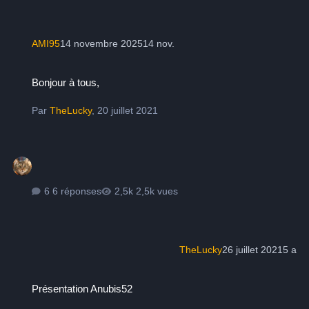
AMI95
14 novembre 2025
14 nov.
Bonjour à tous,
Bonjour à tous,
Par
TheLucky
,
20 juillet 2021
6 réponses
2,5k vues
TheLucky
26 juillet 2021
5 a
Présentation Anubis52
Présentation Anubis52