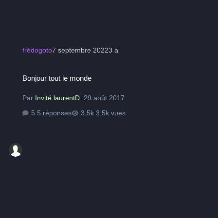
frédogoto
7 septembre 2022
3 a
Bonjour tout le monde
Bonjour tout le monde
Par
Invité laurentD
,
29 août 2017
5 réponses
3,5k vues