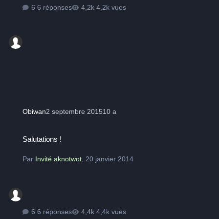
6 réponses
4,2k vues
Obiwan
2 septembre 2015
10 a
Salutations !
Salutations !
Par
Invité aknotwot
,
20 janvier 2014
6 réponses
4,4k vues