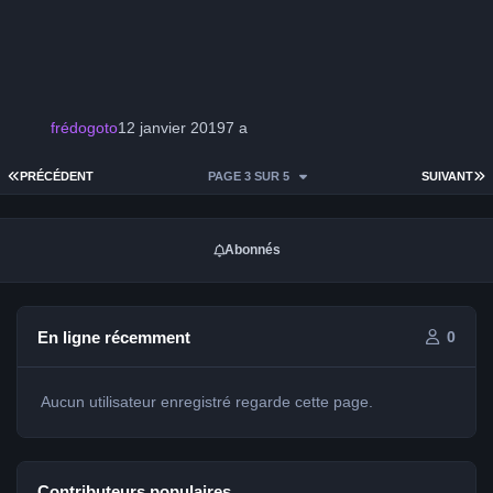
frédogoto
12 janvier 2019
7 a
PREMIÈRE PAGE
D
PRÉCÉDENT
PAGE 3 SUR 5
SUIVANT
Abonnés
En ligne récemment
0
Aucun utilisateur enregistré regarde cette page.
Contributeurs populaires