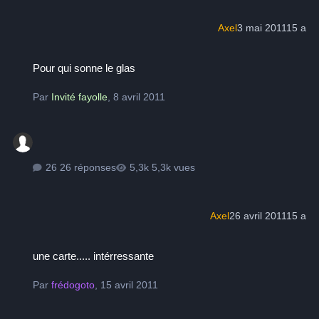
Axel
3 mai 2011
15 a
Pour qui sonne le glas
Pour qui sonne le glas
Par
Invité fayolle
,
8 avril 2011
26 réponses
5,3k vues
Axel
26 avril 2011
15 a
une carte..... intérressante
une carte..... intérressante
Par
frédogoto
,
15 avril 2011