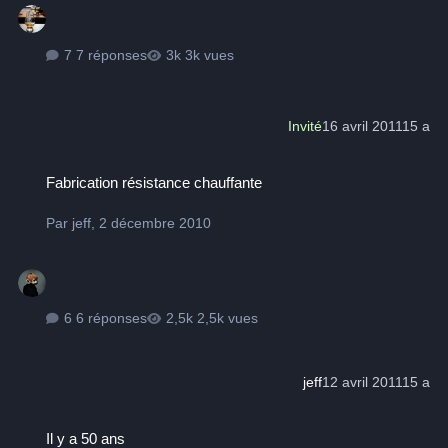
7 réponses
3k vues
Invité
16 avril 2011
15 a
Fabrication résistance chauffante
Fabrication résistance chauffante
Par
jeff
,
2 décembre 2010
6 réponses
2,5k vues
jeff
12 avril 2011
15 a
Il y a 50 ans
Il y a 50 ans