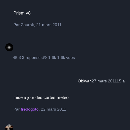
Prism v8
Prism v8
Par
Zaurak
,
21 mars 2011
3 réponses
1,6k vues
Obiwan
27 mars 2011
15 a
mise à jour des cartes meteo
mise à jour des cartes meteo
Par
frédogoto
,
22 mars 2011