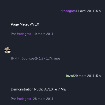
frédogoto
11 avril 2011
15 a
Page Meteo AVEX
Page Meteo AVEX
Par
frédogoto
,
19 mars 2011
4 réponses
1,7k vues
Invité
29 mars 2011
15 a
Demonstration Public AVEX le 7 Mai
Demonstration Public AVEX le 7 Mai
Par
frédogoto
,
28 mars 2011