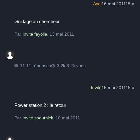
Axel
16 mai 2011
15 a
Guidage au chercheur
Guidage au chercheur
Par
Invité fayolle
,
13 mai 2011
11 réponses
3,2k vues
Invité
15 mai 2011
15 a
Power station 2 : le retour
Power station 2 : le retour
Par
Invité spoutnick
,
10 mai 2011