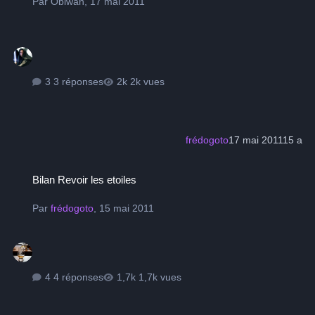
Par
Obiwan
,
17 mai 2011
3 réponses
2k vues
frédogoto
17 mai 2011
15 a
Bilan Revoir les etoiles
Bilan Revoir les etoiles
Par
frédogoto
,
15 mai 2011
4 réponses
1,7k vues