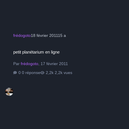
frédogoto
18 février 2011
15 a
petit planétarium en ligne
petit planétarium en ligne
Par
frédogoto
,
17 février 2011
0 réponse
2,2k vues