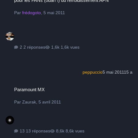
pour les FANs (ouarf !) du refroidissement APN
Par
frédogoto
,
5 mai 2011
2 réponses
1,6k vues
peppuccio
5 mai 2011
15 a
Paramount MX
Paramount MX
Par
Zaurak
,
5 avril 2011
13 réponses
8,6k vues