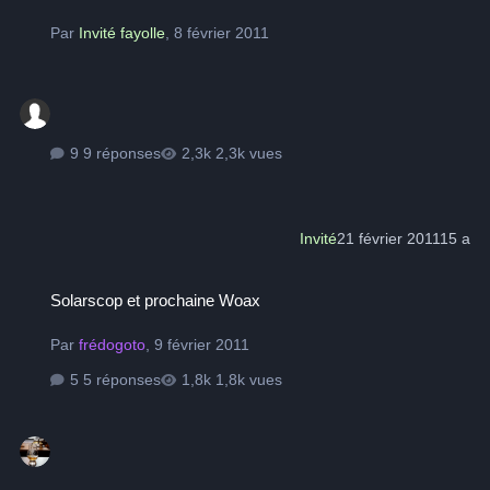
Par
Invité fayolle
,
8 février 2011
9 réponses
2,3k vues
Invité
21 février 2011
15 a
Solarscop et prochaine Woax
Solarscop et prochaine Woax
Par
frédogoto
,
9 février 2011
5 réponses
1,8k vues