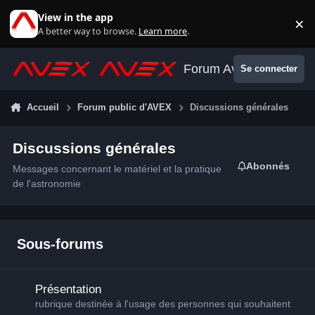
Aller au contenu
View in the app
×
Di
A better way to browse.
Learn more
.
Forum Avex
Se connecter
Accueil
Forum public d'AVEX
Discussions générales
Discussions générales
Abonnés
Messages concernant le matériel et la pratique
de l'astronomie
Sous-forums
Présentation
Présentation
rubrique destinée à l'usage des personnes qui souhaitent