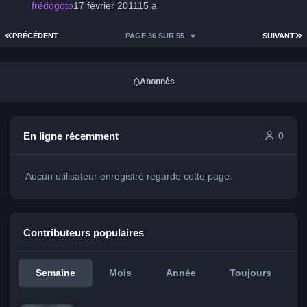
frédogoto
17 février 2011
15 a
PREMIÈRE PAGE
D
PRÉCÉDENT
PAGE 36 SUR 55
SUIVANT
Abonnés
En ligne récemment
0
Aucun utilisateur enregistré regarde cette page.
Contributeurs populaires
Semaine
Mois
Année
Toujours
jeff