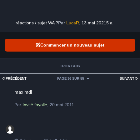
réactions / sujet WA ?
Par
LucaR
,
13 mai 2021
5 a
Commencer un nouveau sujet
TRIER PAR
PREMIÈRE PAGE
D
PRÉCÉDENT
PAGE 36 SUR 55
SUIVANT
maximdl
maximdl
Par
Invité fayolle
,
20 mai 2011