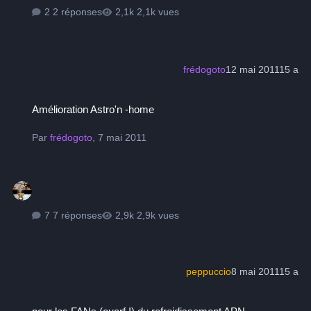
2 réponses
2,1k vues
frédogoto
12 mai 2011
15 a
Amélioration Astro'n -home
Amélioration Astro'n -home
Par
frédogoto
,
7 mai 2011
7 réponses
2,9k vues
peppuccio
8 mai 2011
15 a
pour les FANs (ouarf !) du refroidissement APN