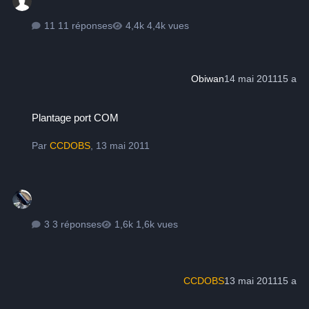
11 réponses
4,4k vues
Obiwan
14 mai 2011
15 a
Plantage port COM
Plantage port COM
Par
CCDOBS
,
13 mai 2011
3 réponses
1,6k vues
CCDOBS
13 mai 2011
15 a
Finalement, Avex c'est quoi ?