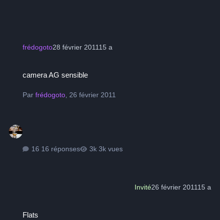
frédogoto
28 février 2011
15 a
camera AG sensible
camera AG sensible
Par
frédogoto
,
26 février 2011
16 réponses
3k vues
Invité
26 février 2011
15 a
Flats
Flats