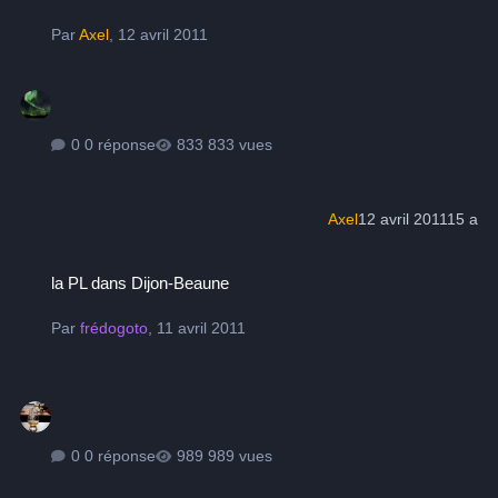
Par
Axel
,
12 avril 2011
0 réponse
833 vues
Axel
12 avril 2011
15 a
la PL dans Dijon-Beaune
la PL dans Dijon-Beaune
Par
frédogoto
,
11 avril 2011
0 réponse
989 vues