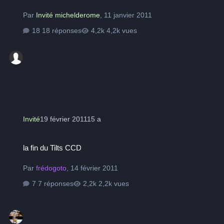
Par
Invité michelderome
,
11 janvier 2011
18 réponses
4,2k vues
Invité
19 février 2011
15 a
la fin du Tilts CCD
la fin du Tilts CCD
Par
frédogoto
,
14 février 2011
7 réponses
2,2k vues