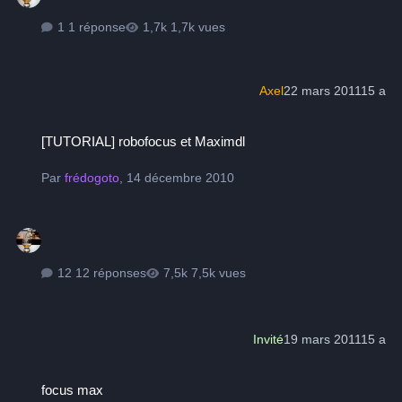
1 réponse
1,7k vues
Axel
22 mars 2011
15 a
[TUTORIAL] robofocus et Maximdl
[TUTORIAL] robofocus et Maximdl
Par
frédogoto
,
14 décembre 2010
12 réponses
7,5k vues
Invité
19 mars 2011
15 a
focus max
focus max