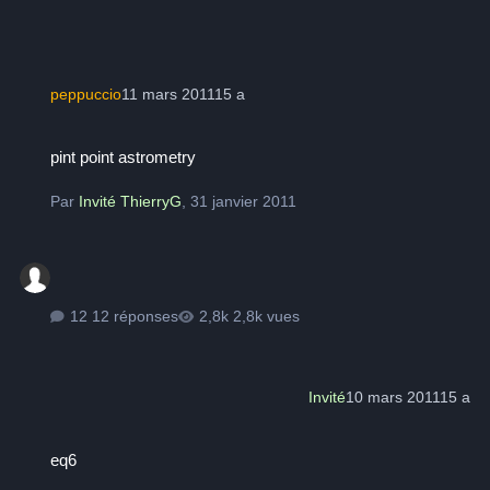
peppuccio
11 mars 2011
15 a
pint point astrometry
pint point astrometry
Par
Invité ThierryG
,
31 janvier 2011
12 réponses
2,8k vues
Invité
10 mars 2011
15 a
eq6
eq6