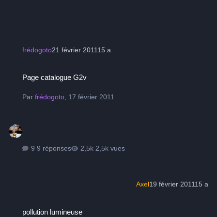
frédogoto
21 février 2011
15 a
Page catalogue G2v
Page catalogue G2v
Par
frédogoto
,
17 février 2011
9 réponses
2,5k vues
Axel
19 février 2011
15 a
pollution lumineuse
pollution lumineuse