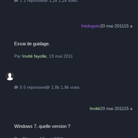
1 réponse
1,2k vues
frédogoto
20 mai 2011
15 a
Essai de guidage.
Essai de guidage.
Par
Invité fayolle
,
19 mai 2011
5 réponses
1,8k vues
Invité
20 mai 2011
15 a
Windows 7, quelle version ?
Windows 7, quelle version ?