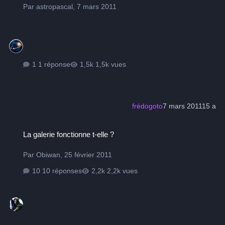
Par
astropascal
,
7 mars 2011
1 réponse
1,5k vues
frédogoto
7 mars 2011
15 a
La galerie fonctionne t-elle ?
La galerie fonctionne t-elle ?
Par
Obiwan
,
25 février 2011
10 réponses
2,2k vues