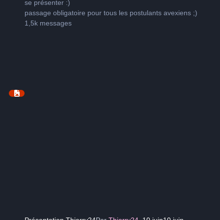
se présenter
:)
passage obligatoire pour tous les postulants avexiens
;)
1,5k
messages
Présentation Thierry24
Par
Thierry24
,
10 juin
10 juin