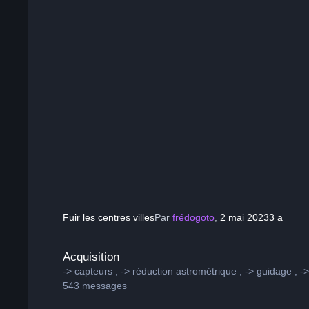
Fuir les centres villes
Par
frédogoto
,
2 mai 2023
3 a
Acquisition
Acquisition
-> capteurs ; -> réduction astrométrique ; -> guidage ; -
543
messages