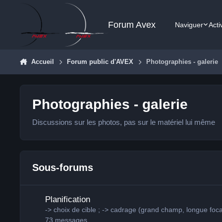
Aller au contenu
Forum Avex
Naviguer
Acti
Accueil
Forum public d'AVEX
Photographies - galerie
Photographies - galerie
Discussions sur les photos, pas sur le matériel lui même
Sous-forums
Planification
Planification
-> choix de cible ; -> cadrage (grand champ, longue focal
73
messages