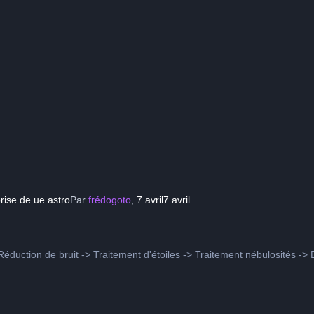
rise de ue astro
Par
frédogoto
,
7 avril
7 avril
éduction de bruit -> Traitement d'étoiles -> Traitement nébulosités -> D