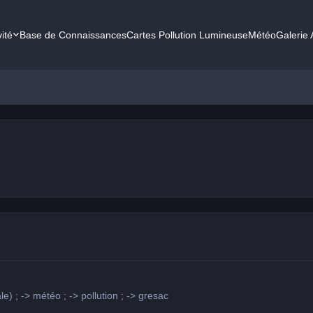
vité
Base de Connaissances
Cartes Pollution Lumineuse
Météo
Galerie
e) ; -> météo ; -> pollution ; -> gresac