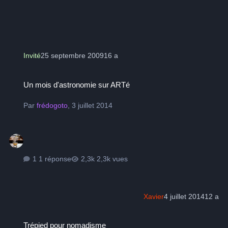
Invité
25 septembre 2009
16 a
Un mois d'astronomie sur ARTé
Un mois d'astronomie sur ARTé
Par
frédogoto
,
3 juillet 2014
1 réponse
2,3k vues
Xavier
4 juillet 2014
12 a
Trépied pour nomadisme
Trépied pour nomadisme