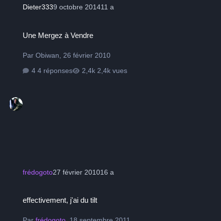
Dieter333
9 octobre 2014
11 a
Une Mergez à Vendre
Une Mergez à Vendre
Par
Obiwan
,
26 février 2010
4 réponses
2,4k vues
frédogoto
27 février 2010
16 a
effectivement, j'ai du tilt
effectivement, j'ai du tilt
Par
frédogoto
,
18 septembre 2011