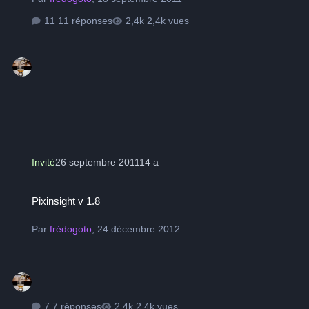
11 réponses
2,4k vues
Invité
26 septembre 2011
14 a
Pixinsight v 1.8
Pixinsight v 1.8
Par
frédogoto
,
24 décembre 2012
7 réponses
2,4k vues