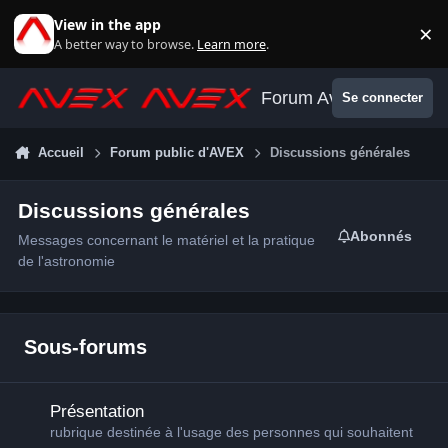
Aller au contenu
View in the app
×
Di
A better way to browse.
Learn more
.
Forum Avex
Se connecter
Accueil
Forum public d'AVEX
Discussions générales
Discussions générales
Abonnés
Messages concernant le matériel et la pratique
de l'astronomie
Sous-forums
Présentation
Présentation
rubrique destinée à l'usage des personnes qui souhaitent