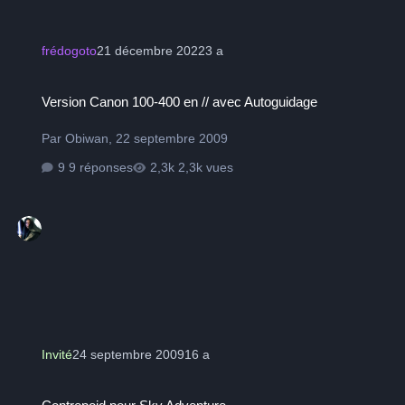
frédogoto
21 décembre 2022
3 a
Version Canon 100-400 en // avec Autoguidage
Version Canon 100-400 en // avec Autoguidage
Par
Obiwan
,
22 septembre 2009
9 réponses
2,3k vues
Invité
24 septembre 2009
16 a
Contrepoid pour Sky Adventure