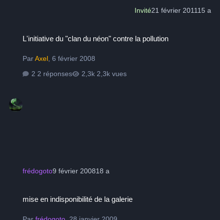
Invité
21 février 2011
15 a
L'initiative du "clan du néon" contre la pollution
L'initiative du "clan du néon" contre la pollution
Par
Axel
,
6 février 2008
2 réponses
2,3k vues
frédogoto
9 février 2008
18 a
mise en indisponibilité de la galerie
mise en indisponibilité de la galerie
Par
frédogoto
,
28 janvier 2009