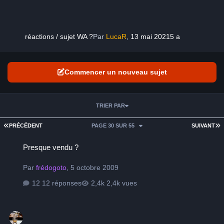
réactions / sujet WA ?
Par
LucaR
,
13 mai 2021
5 a
Commencer un nouveau sujet
TRIER PAR
PREMIÈRE PAGE
D
PRÉCÉDENT
PAGE 30 SUR 55
SUIVANT
Presque vendu ?
Presque vendu ?
Par
frédogoto
,
5 octobre 2009
12 réponses
2,4k vues