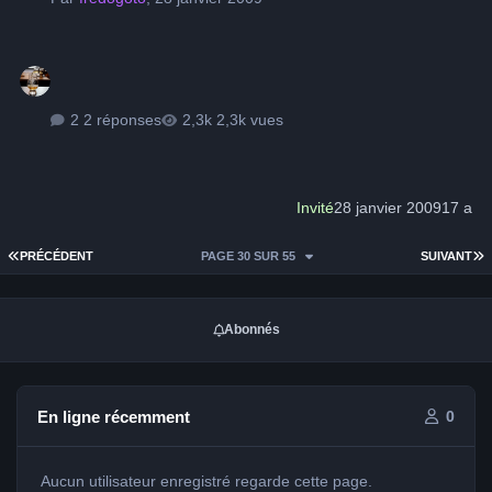
2 réponses
2,3k vues
Invité
28 janvier 2009
17 a
PREMIÈRE PAGE
D
PRÉCÉDENT
PAGE 30 SUR 55
SUIVANT
Abonnés
En ligne récemment
0
Aucun utilisateur enregistré regarde cette page.