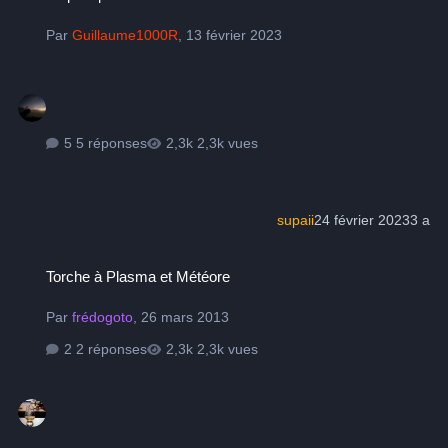
Par
Guillaume1000R
,
13 février 2023
5 réponses
2,3k vues
supaii
24 février 2023
3 a
Torche à Plasma et Météore
Torche à Plasma et Météore
Par
frédogoto
,
26 mars 2013
2 réponses
2,3k vues