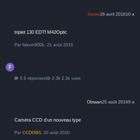
Xavier
26 avril 2016
10 a
triplet 130 EDTf M42Optic
triplet 130 EDTf M42Optic
Par
falcon900b
,
21 août 2016
5 réponses
2,3k vues
Obiwan
25 août 2016
9 a
Caméra CCD d'un nouveau type
Caméra CCD d'un nouveau type
Par
CCDOBS
,
20 août 2010