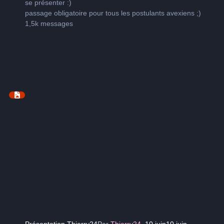
se présenter
:)
passage obligatoire pour tous les postulants avexiens
;)
1,5k
messages
Présentation Thierry24
Par
Thierry24
,
10 juin
10 juin