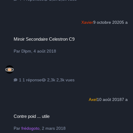
Xavier
9 octobre 2020
5 a
Miroir Secondaire Celestron C9
Miroir Secondaire Celestron C9
Par
Dlpm
,
4 août 2018
1 réponse
2,3k vues
Axel
10 août 2018
7 a
Contre poid ... utile
Contre poid ... utile
Par
frédogoto
,
2 mars 2018