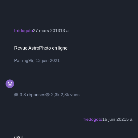
frédogoto
27 mars 2013
13 a
Revue AstroPhoto en ligne
Revue AstroPhoto en ligne
Par
mg95
,
13 juin 2021
3 réponses
2,3k vues
frédogoto
16 juin 2021
5 a
ayai
ayai