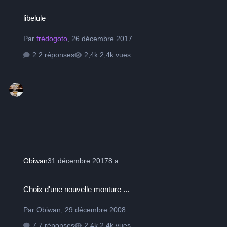
libelule
libelule
Par
frédogoto
,
26 décembre 2017
2 réponses
2,4k vues
Obiwan
31 décembre 2017
8 a
Choix d'une nouvelle monture ...
Choix d'une nouvelle monture ...
Par
Obiwan
,
29 décembre 2008
7 réponses
2,4k vues