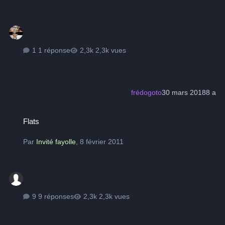
1 réponse
2,3k vues
frédogoto
30 mars 2018
8 a
Flats
Flats
Par
Invité fayolle
,
8 février 2011
9 réponses
2,3k vues