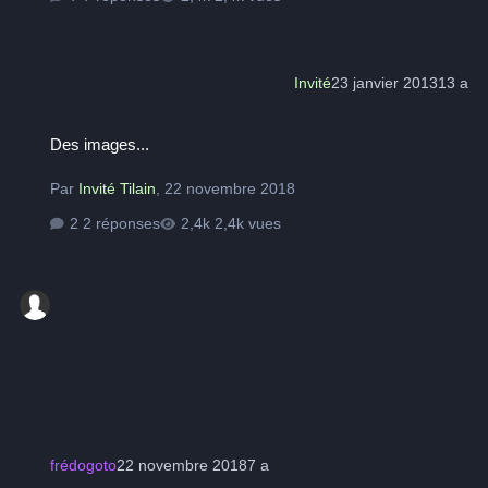
Invité
23 janvier 2013
13 a
Des images...
Des images...
Par
Invité Tilain
,
22 novembre 2018
2 réponses
2,4k vues
frédogoto
22 novembre 2018
7 a