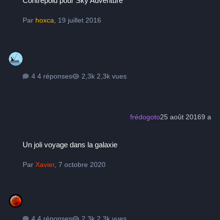
Contrepoid pour Sky Adventure
Par
hoxca
,
19 juillet 2016
4 réponses
2,3k vues
frédogoto
25 août 2016
9 a
Un joli voyage dans la galaxie
Un joli voyage dans la galaxie
Par
Xavier
,
7 octobre 2020
4 réponses
2,3k vues