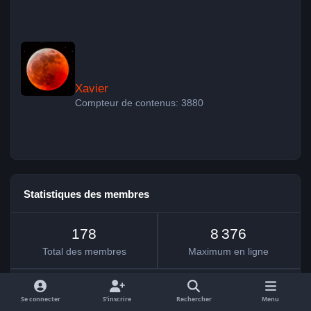
Xavier
Xavier
Compteur de contenus: 3880
Statistiques des membres
178
8 376
Total des membres
Maximum en ligne
messier63
Membre le plus récent
·
19 juillet
19 juil.
Se connecter
S’inscrire
Rechercher
Menu