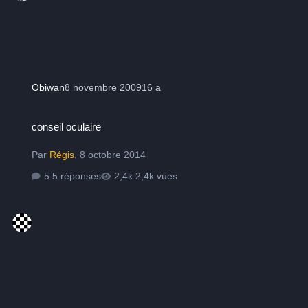
Obiwan
8 novembre 2009
16 a
conseil oculaire
conseil oculaire
Par
Régis
,
8 octobre 2014
5 réponses
2,4k vues