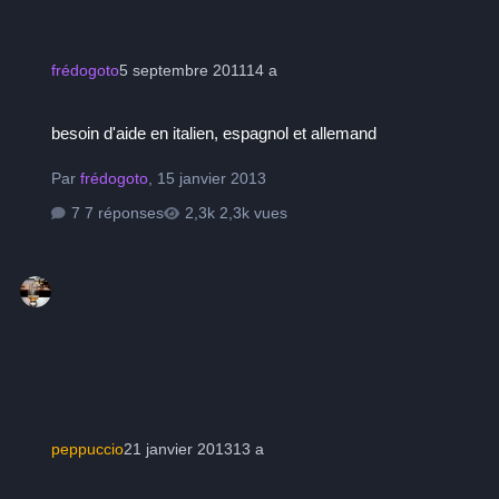
frédogoto
5 septembre 2011
14 a
besoin d'aide en italien, espagnol et allemand
besoin d'aide en italien, espagnol et allemand
Par
frédogoto
,
15 janvier 2013
7 réponses
2,3k vues
peppuccio
21 janvier 2013
13 a
Guidage d'un Newton D.O ou Lunette Guide