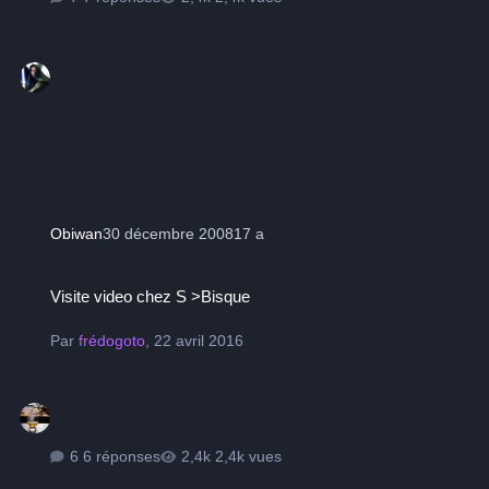
Obiwan
30 décembre 2008
17 a
Visite video chez S >Bisque
Visite video chez S >Bisque
Par
frédogoto
,
22 avril 2016
6 réponses
2,4k vues